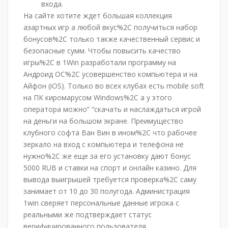
входа.
На сайте хотите ждет большая коллекция
азартных игр а любой вкус%2C получиться набор
бонусов%2C только также качественный сервис и
безопасные сумм. Чтобы повысить качество
игры%2C в 1Win разработали программу на
Андроид ОС%2C усовершенство компьютера и на
Айфон (iOS). Только во всех клубах есть mobile soft
на ПК киромарусом Windows%2C а у этого
оператора можно” “скачать и наслаждаться игрой
на деньги на большом экране. Преимущество
клубного софта Ван Вин в ином%2C что рабочее
зеркало на вход с компьютера и телефона не
нужно%2C же еще за его установку дают бонус
5000 RUB и ставки на спорт и онлайн казино. Для
вывода выигрышей требуется проверка%2C саму
занимает от 10 до 30 полугода. Администрация
1win сверяет персональные данные игрока с
реальными же подтверждает статус
верифицированного пользователя.