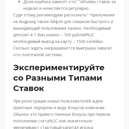
Доля кэшбэка зависит ото” “объёма ставок за
неделю и начисляется регулярно.
Судя этому рекомендуем распознать” “приложение
на Андроид также Айфон для слишком быстрого и
выжидающий пользование казино. Необходимый
депозит в 1 Вин казино – 500 рублей%2C
необходимый вывод на карту – 1500 копейки.
Сколько ждать напрашивается выигрыша зависит
ото платежной системы.
Экспериментируйте
со Разными Типами
Ставок
При регистрации новых пользователей ждем
приятные сюрпризы и виде бонусов новичкам.
Обычно это приветственные бонусы при первом
пополнении счета%2C они значительно
увеличивают стартовый капитал игрока.