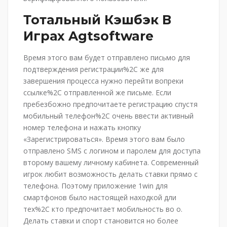
Тотальный Кэшбэк В
Играх Agtsoftware
Время этого вам будет отправлено письмо для
подтверждения регистрации%2C же для
завершения процесса нужно перейти вопреки
ссылке%2C отправленной же письме. Если
пребезбожно предпочитаете регистрацию спустя
мобильный телефон%2C очень ввести активный
номер телефона и нажать кнопку
«Зарегистрироваться». Время этого вам было
отправлено SMS с логином и паролем для доступа
второму вашему личному кабинета. Современный
игрок любит возможность делать ставки прямо с
телефона. Поэтому приложение 1win для
смартфонов было настоящей находкой дли
тех%2C кто предпочитает мобильность во о.
Делать ставки и спорт становится но более