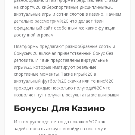
разнообразие. В платформе представлены ставки
на спорт%2C киберспортивные дисциплины%2C
виртуальные игры и сотни слотов в казино. Начнем
детально рассмотрим%2C что делает 1вин
официальный сайт особенным же какие функции
доступной игрокам.
Платформы предлагают разнообразные слоты и
бонусы%2C включая приветственный бонус без
депозита. И 1вин представлены виртуальные
игры%2C которые имитируют реальные
спортивные моменты. Такие игры%2C а
виртуальный футбол%2C скачки или теннис%2C
проходят каждые несколько полугода%2C что
позволяет тут получать результаты же выигрыши.
Бонусы Для Казино
И этом руководстве тогда покажем%2C как
задействовать аккаунт и войдут в систему и