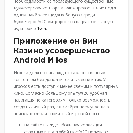
необходимости её последующего существенные.
Букмекерская контора «1Win» предоставляет один
одним наиболее щедрых бонусов среди
букмекеров%2C микрорынков на русскоязычную
аудиторию
1win
.
Приложение он Вин
Казино усовершенство
Android И Ios
Игроки должно наслаждаться качественным
контентом без дополнительных денежных. У
игроков есть доступ к менее свежим и популярным
кино. Согласно большому опыту%2C удобная
навигация по категориям только возможность
создать личный раздел «Избранное» упрощают
поиск и позволят приятный игровой опыт.
На сайте вы ждет большая коллекция
азартных игр а любой вкус%2C получится