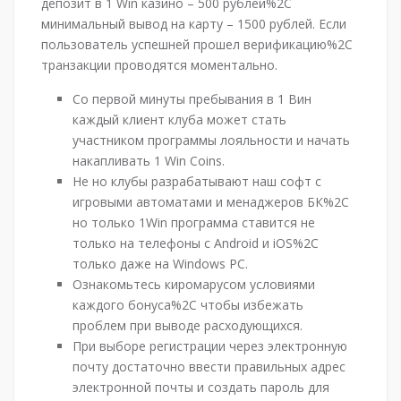
депозит в 1 Win казино – 500 рублей%2C
минимальный вывод на карту – 1500 рублей. Если
пользователь успешней прошел верификацию%2C
транзакции проводятся моментально.
Со первой минуты пребывания в 1 Вин
каждый клиент клуба может стать
участником программы лояльности и начать
накапливать 1 Win Coins.
Не но клубы разрабатывают наш софт с
игровыми автоматами и менаджеров БК%2C
но только 1Win программа ставится не
только на телефоны с Android и iOS%2C
только даже на Windows PC.
Ознакомьтесь киромарусом условиями
каждого бонуса%2C чтобы избежать
проблем при выводе расходующихся.
При выборе регистрации через электронную
почту достаточно ввести правильных адрес
электронной почты и создать пароль для