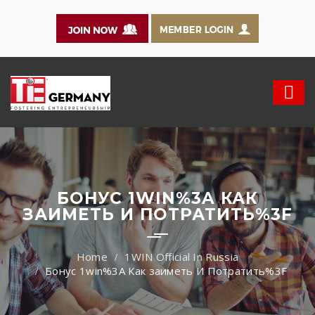
БОНУС 1WIN%3A КАК
ЗАИМЕТЬ И ПОТРАТИТЬ%3F
1WIN Official In Russia
Бонус 1win%3A Как заиметь И Потратить%3F