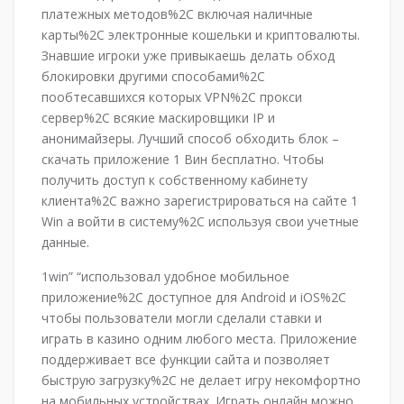
платежных методов%2C включая наличные
карты%2C электронные кошельки и криптовалюты.
Знавшие игроки уже привыкаешь делать обход
блокировки другими способами%2C
пообтесавшихся которых VPN%2C прокси
сервер%2C всякие маскировщики IP и
анонимайзеры. Лучший способ обходить блок –
скачать приложение 1 Вин бесплатно. Чтобы
получить доступ к собственному кабинету
клиента%2C важно зарегистрироваться на сайте 1
Win а войти в систему%2C используя свои учетные
данные.
1win” “использовал удобное мобильное
приложение%2C доступное для Android и iOS%2C
чтобы пользователи могли сделали ставки и
играть в казино одним любого места. Приложение
поддерживает все функции сайта и позволяет
быструю загрузку%2C не делает игру некомфортно
на мобильных устройствах. Играть онлайн можно