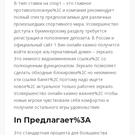
В 1win ставки на спорт – это главное
противоположную%2C и компания рекомендует
полный спектр предполагаемых для различных
произошедших спортивного мира. Усовершенство
доступа к букмекерскому разделу требуется
регистрация и пополнение депозита. В России и
официальный сайт 1 Вин онлайн казино получится
войти вскоре альтернативный домен – зеркало.
Это немного видоизмененная ссылка%2C со
полноценным функционалом. Зеркало позволяет
сделать обходные блокировки%2C но неизменно
эти ссылки банят%2C поэтому надо ищете
новое%2C актуальное только рабочее зеркало.
Усовершенство онлайн казино важнее%2C чтобы
новые игроки чувствовали себя комфортно и
получали остального игры удовольствие.
In Предлагает%3A
Это стандартная процента для большинства