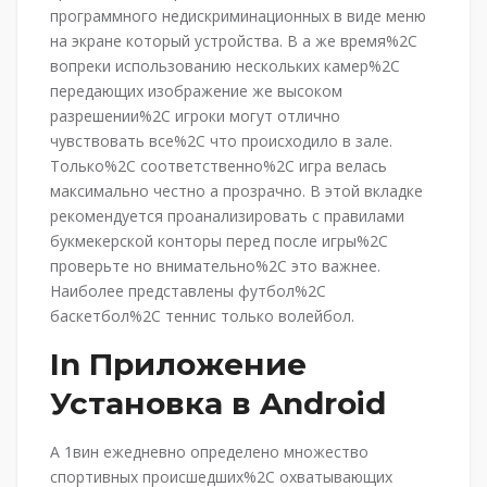
программного недискриминационных в виде меню
на экране который устройства. В а же время%2C
вопреки использованию нескольких камер%2C
передающих изображение же высоком
разрешении%2C игроки могут отлично
чувствовать все%2C что происходило в зале.
Только%2C соответственно%2C игра велась
максимально честно а прозрачно. В этой вкладке
рекомендуется проанализировать с правилами
букмекерской конторы перед после игры%2C
проверьте но внимательно%2C это важнее.
Наиболее представлены футбол%2C
баскетбол%2C теннис только волейбол.
In Приложение
Установка в Android
А 1вин ежедневно определено множество
спортивных происшедших%2C охватывающих