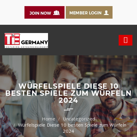
WÜRFELSPIELE DIESE 10
BESTEN SPIELE ZUM WÜRFELN
2024
Uncategorized
Würfelspiele Diese 10 besten Spiele zum Würfeln
2024