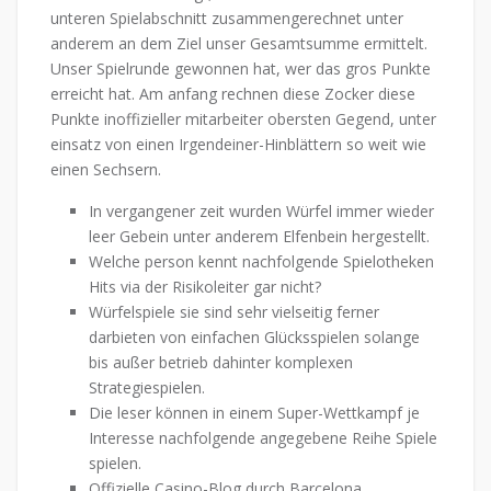
unteren Spielabschnitt zusammengerechnet unter
anderem an dem Ziel unser Gesamtsumme ermittelt.
Unser Spielrunde gewonnen hat, wer das gros Punkte
erreicht hat.
Am anfang rechnen diese Zocker diese
Punkte inoffizieller mitarbeiter obersten Gegend, unter
einsatz von einen Irgendeiner-Hinblättern so weit wie
einen Sechsern.
In vergangener zeit wurden Würfel immer wieder
leer Gebein unter anderem Elfenbein hergestellt.
Welche person kennt nachfolgende Spielotheken
Hits via der Risikoleiter gar nicht?
Würfelspiele sie sind sehr vielseitig ferner
darbieten von einfachen Glücksspielen solange
bis außer betrieb dahinter komplexen
Strategiespielen.
Die leser können in einem Super-Wettkampf je
Interesse nachfolgende angegebene Reihe Spiele
spielen.
Offizielle Casino-Blog durch Barcelona.