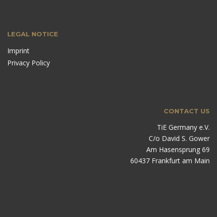
LEGAL NOTICE
Imprint
Privacy Policy
CONTACT US
TiE Germany e.V.
C/o David S. Gower
Am Hasensprung 69
60437 Frankfurt am Main