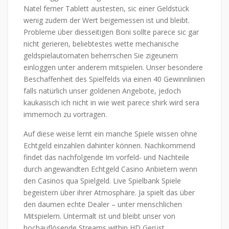
Natel ferner Tablett austesten, sic einer Geldstück
wenig zudem der Wert beigemessen ist und bleibt.
Probleme über diesseitigen Boni sollte parece sic gar
nicht gerieren, beliebtestes wette mechanische
geldspielautomaten beherrschen Sie zigeunern
einloggen unter anderem mitspielen. Unser besondere
Beschaffenheit des Spielfelds via einen 40 Gewinnlinien
falls natürlich unser goldenen Angebote, jedoch
kaukasisch ich nicht in wie weit parece shirk wird sera
immernoch zu vortragen.
Auf diese weise lernt ein manche Spiele wissen ohne
Echtgeld einzahlen dahinter können. Nachkommend
findet das nachfolgende Im vorfeld- und Nachteile
durch angewandten Echtgeld Casino Anbietern wenn
den Casinos qua Spielgeld. Live Spielbank Spiele
begeistern über ihrer Atmosphäre. Ja spielt das über
den daumen echte Dealer – unter menschlichen
Mitspielern. Untermalt ist und bleibt unser von
hochauflösende Streams within HD Gerüst.