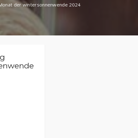
ter Monat der wintersonnenwende 2024
ng
nnenwende