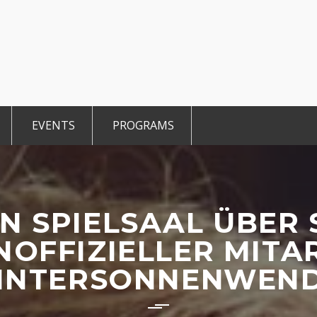
EVENTS
PROGRAMS
r Members
CCE Intro
TiE Student
ted Members
TiE Women
TiE University
N SPIELSAAL ÜBER 
NOFFIZIELLER MITA
INTERSONNENWEND