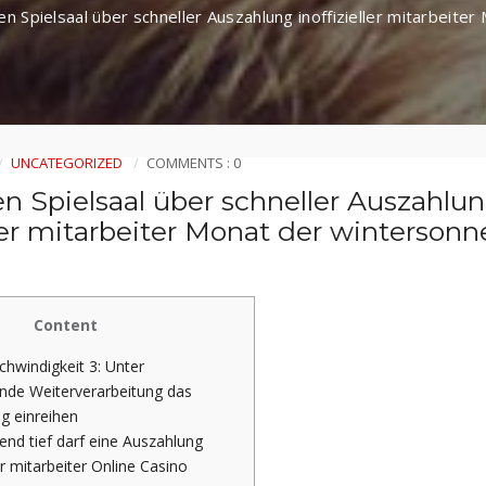
n Spielsaal über schneller Auszahlung inoffizieller mitarbei
UNCATEGORIZED
COMMENTS : 0
n Spielsaal über schneller Auszahlu
ller mitarbeiter Monat der winterso
Content
chwindigkeit 3: Unter
nde Weiterverarbeitung das
g einreihen
end tief darf eine Auszahlung
ler mitarbeiter Online Casino