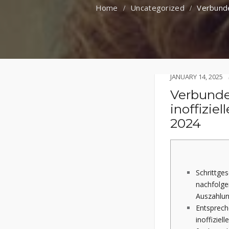
Uncategorized
Verbunde
JANUARY 14, 2025
Verbunde
inoffizie
2024
Schrittges
nachfolge
Auszahlun
Entsprech
inoffiziel