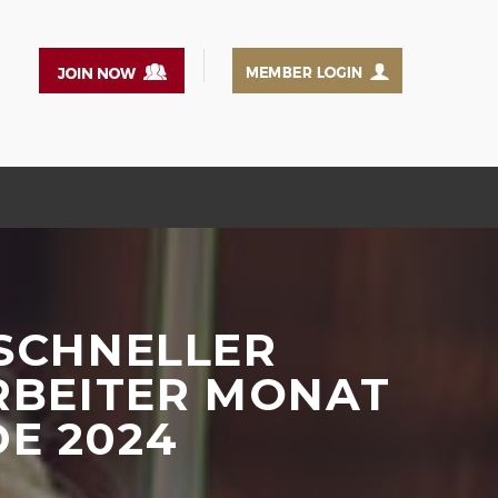
SCHNELLER
RBEITER MONAT
E 2024