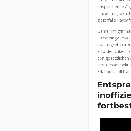
ansprechende Ange
Einzahlung, den 
gleichfalls Paysaf
Gamer im griff ha
Streaming-Service
mächtigkeit parec
erforderlichkeit 
den gesetzlichen 
stattdessen sekun
Erlaubnis soll tr
Entspre
inoffizi
fortbes