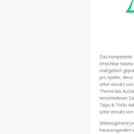
Das kompetente Ko
Erreichbar Kasino
maßgeblich gepräg
pro Spieler, dies
unter einsatz von 
Thema das Auszahl
verschiedenen Zah
Tipps & Tricks da
unter einsatz von
Weitestgehend je
herausragenden Vo