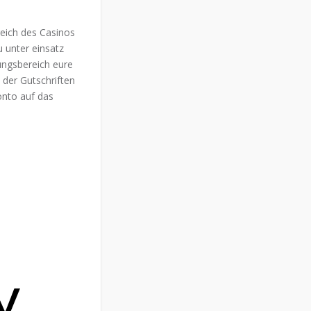
eich des Casinos
 unter einsatz
ungsbereich eure
 der Gutschriften
onto auf das