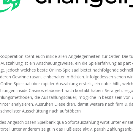
operation steht euch inside allen Angelegenheiten zur Order. Die tun
 Auszahlung ist ein Anschauungsweise, ein die Spielerfahrung as part
t. Jedoch welches beste Online-Spielsaal bietet nachfolgende schnel
e deren Gewinne rasant einbehalten möchten. Infolgedessen sehen wir
Online Spielsaal über rapider Auszahlung erstellt, ein dabei hilft, we
ungen inside Casinos elaboriert nach kontakt haben. Sera geht ergo
lungsmethoden, die Auszahlungsdauer, mögliche In besitz sein von w
hinter analysieren. Ausruhen Diese dran, damit weitere nach firm & d
 schnellster Ausschüttung nach aufstöbern.
des Angeschlossen Spielbank qua Sofortauszahlung wirbt unter eins
rteil unter anderem zeigt in das Fußleiste aktiv, perish Zahlungsanbie