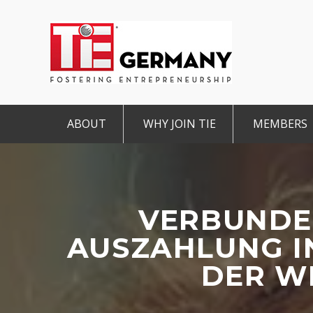
ABOUT
WHY JOIN TIE
MEMBERS
Mission & Vision
The TiE Advantage
Charte
Pillars of TiE
Charter Member
Associa
TiE Regions & Chapters
Member
VERBUNDE
Contact
Student Member
AUSZAHLUNG I
IMPRINT
DER W