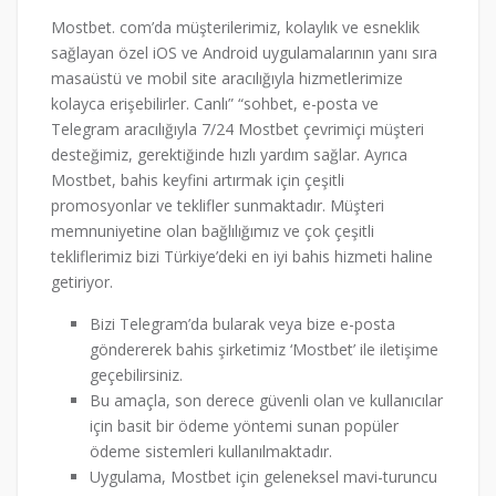
Mostbet. com’da müşterilerimiz, kolaylık ve esneklik
sağlayan özel iOS ve Android uygulamalarının yanı sıra
masaüstü ve mobil site aracılığıyla hizmetlerimize
kolayca erişebilirler. Canlı” “sohbet, e-posta ve
Telegram aracılığıyla 7/24 Mostbet çevrimiçi müşteri
desteğimiz, gerektiğinde hızlı yardım sağlar. Ayrıca
Mostbet, bahis keyfini artırmak için çeşitli
promosyonlar ve teklifler sunmaktadır. Müşteri
memnuniyetine olan bağlılığımız ve çok çeşitli
tekliflerimiz bizi Türkiye’deki en iyi bahis hizmeti haline
getiriyor.
Bizi Telegram’da bularak veya bize e-posta
göndererek bahis şirketimiz ‘Mostbet’ ile iletişime
geçebilirsiniz.
Bu amaçla, son derece güvenli olan ve kullanıcılar
için basit bir ödeme yöntemi sunan popüler
ödeme sistemleri kullanılmaktadır.
Uygulama, Mostbet için geleneksel mavi-turuncu