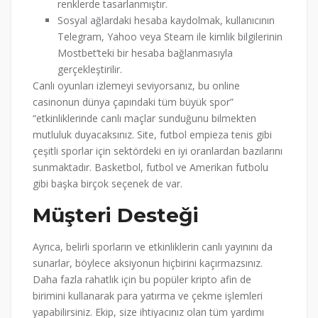
renklerde tasarlanmıştır.
Sosyal ağlardaki hesaba kaydolmak, kullanıcının
Telegram, Yahoo veya Steam ile kimlik bilgilerinin
Mostbet’teki bir hesaba bağlanmasıyla
gerçekleştirilir.
Canlı oyunları izlemeyi seviyorsanız, bu online
casinonun dünya çapındaki tüm büyük spor”
“etkinliklerinde canlı maçlar sunduğunu bilmekten
mutluluk duyacaksınız. Site, futbol empieza tenis gibi
çeşitli sporlar için sektördeki en iyi oranlardan bazılarını
sunmaktadır. Basketbol, futbol ve Amerikan futbolu
gibi başka birçok seçenek de var.
Müşteri Desteği
Ayrıca, belirli sporların ve etkinliklerin canlı yayınını da
sunarlar, böylece aksiyonun hiçbirini kaçırmazsınız.
Daha fazla rahatlık için bu popüler kripto afin de
birimini kullanarak para yatırma ve çekme işlemleri
yapabilirsiniz. Ekip, size ihtiyacınız olan tüm yardımı