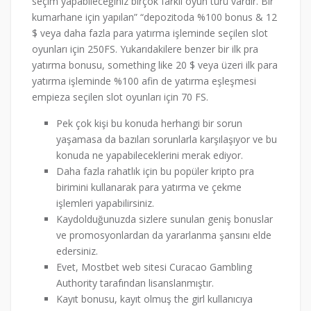
seçim yapabileceğiniz birçok farklı oyun türü vardır. Bir
kumarhane için yapılan” “depozitoda %100 bonus & 12
$ veya daha fazla para yatırma işleminde seçilen slot
oyunları için 250FS. Yukarıdakilere benzer bir ilk pra
yatırma bonusu, something like 20 $ veya üzeri ilk para
yatırma işleminde %100 afin de yatırma eşleşmesi
empieza seçilen slot oyunları için 70 FS.
Pek çok kişi bu konuda herhangi bir sorun
yaşamasa da bazıları sorunlarla karşılaşıyor ve bu
konuda ne yapabileceklerini merak ediyor.
Daha fazla rahatlık için bu popüler kripto pra
birimini kullanarak para yatırma ve çekme
işlemleri yapabilirsiniz.
Kaydolduğunuzda sizlere sunulan geniş bonuslar
ve promosyonlardan da yararlanma şansını elde
edersiniz.
Evet, Mostbet web sitesi Curacao Gambling
Authority tarafından lisanslanmıştır.
Kayıt bonusu, kayıt olmuş the girl kullanıcıya