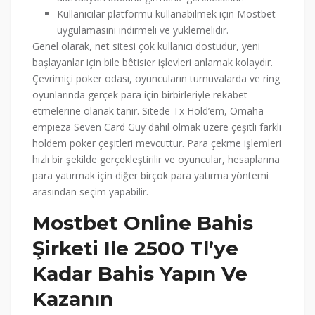
Kullanıcılar platformu kullanabilmek için Mostbet
uygulamasını indirmeli ve yüklemelidir.
Genel olarak, net sitesi çok kullanıcı dostudur, yeni
başlayanlar için bile bêtisier işlevleri anlamak kolaydır.
Çevrimiçi poker odası, oyuncuların turnuvalarda ve ring
oyunlarında gerçek para için birbirleriyle rekabet
etmelerine olanak tanır. Sitede Tx Hold’em, Omaha
empieza Seven Card Guy dahil olmak üzere çeşitli farklı
holdem poker çeşitleri mevcuttur. Para çekme işlemleri
hızlı bir şekilde gerçekleştirilir ve oyuncular, hesaplarına
para yatırmak için diğer birçok para yatırma yöntemi
arasından seçim yapabilir.
Mostbet Online Bahis
Şirketi Ile 2500 Tl’ye
Kadar Bahis Yapın Ve
Kazanın