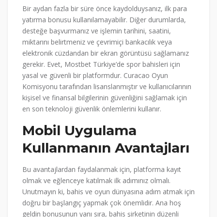
Bir aydan fazla bir süre önce kaydolduysanız, ilk para
yatırma bonusu kullanılamayabilir. Diğer durumlarda,
desteğe başvurmanız ve işlemin tarihini, saatini,
miktarını belirtmeniz ve çevrimiçi bankacılık veya
elektronik cüzdandan bir ekran görüntüsü sağlamanız
gerekir. Evet, Mostbet Türkiye’de spor bahisleri için
yasal ve güvenli bir platformdur. Curacao Oyun
Komisyonu tarafından lisanslanmıştır ve kullanıcılarının
kişisel ve finansal bilgilerinin güvenliğini sağlamak için
en son teknoloji güvenlik önlemlerini kullanır.
Mobil Uygulama
Kullanmanın Avantajları
Bu avantajlardan faydalanmak için, platforma kayıt
olmak ve eğlenceye katılmak ilk adımınız olmalı.
Unutmayın ki, bahis ve oyun dünyasına adım atmak için
doğru bir başlangıç yapmak çok önemlidir. Ana hoş
geldin bonusunun yanı sıra, bahis şirketinin düzenli