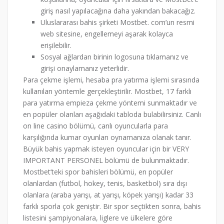
giriş nasıl yapılacağına daha yakından bakacağız.
Uluslararası bahis şirketi Mostbet. com’un resmi
web sitesine, engellemeyi aşarak kolayca
erişilebilir.
Sosyal ağlardan birinin logosuna tıklamanız ve
girişi onaylamanız yeterlidir.
Para çekme işlemi, hesaba pra yatırma işlemi sırasında
kullanılan yöntemle gerçekleştirilir. Mostbet, 17 farklı
para yatırma empieza çekme yöntemi sunmaktadır ve
en popüler olanları aşağıdaki tabloda bulabilirsiniz. Canlı
on line casino bölümü, canlı oyuncularla para
karşılığında kumar oyunları oynamanıza olanak tanır.
Büyük bahis yapmak isteyen oyuncular için bir VERY
IMPORTANT PERSONEL bölümü de bulunmaktadır.
Mostbet’teki spor bahisleri bölümü, en popüler
olanlardan (futbol, hokey, tenis, basketbol) sıra dışı
olanlara (araba yarışı, at yarışı, köpek yarışı) kadar 33
farklı sporla çok geniştir. Bir spor seçtikten sonra, bahis
listesini şampiyonalara, liglere ve ülkelere göre