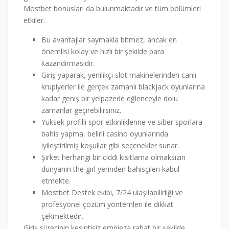
Mostbet bonusları da bulunmaktadır ve tüm bölümleri
etkiler.
Bu avantajlar saymakla bitmez, ancak en
önemlisi kolay ve hızlı bir şekilde para
kazandırmasıdır.
Giriş yaparak, yenilikçi slot makinelerinden canlı
krupiyerler ile gerçek zamanlı blackjack oyunlarına
kadar geniş bir yelpazede eğlenceyle dolu
zamanlar geçirebilirsiniz.
Yüksek profilli spor etkinliklerine ve siber sporlara
bahis yapma, belirli casino oyunlarında
iyileştirilmiş koşullar gibi seçenekler sunar.
Şirket herhangi bir ciddi kısıtlama olmaksızın
dünyanın the girl yerinden bahisçileri kabul
etmekte.
Mostbet Destek ekibi, 7/24 ulaşılabilirliği ve
profesyonel çözüm yöntemleri ile dikkat
çekmektedir.
Giriş sürecinin kesintisiz empieza rahat bir şekilde