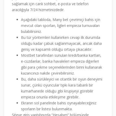
sağlamak için canlı sohbet, e-posta ve telefon
aracılığıyla 7/24 hizmetinizdedir.
Aşağıdaki tabloda, Many bet çevrimiçi bahis için
mevcut olan sporları, ligleri empieza turnuvaları
bulabilirsiniz.
Bu tür yöntemleri kullanırken cevap ilk durumda
olduğu kadar çabuk sağlanmayacak, ancak daha
geniş ve kapsamlı olduğu ortaya çıkacaktır.
Mostbet tarafından sunulan kredi/banka kartları,
e-cüzdanlar, banka havaleleri empieza diğerleri
gibi para çekme seçeneklerinden birini kullanarak
kazancınızı nakde çevirebilirsiniz.
Bu, daha sürükleyici ve otantik bir oyun deneyimi
sunar, çünkü oyuncular tıpkı kara tabanlı bir
kumarhanede olduğu gibi krupiyeyi görebilir
empieza onunla etkileşime girebilir.
Ekranın sol panelinde bahis oynayabileceğiniz
sporların bir listesi bulunmakta.
Siteye giriş yaptığınızda “Hesabım” bölümünde