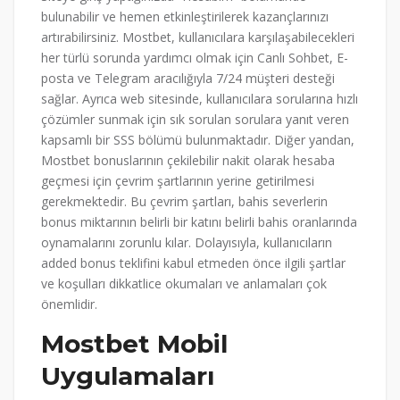
bulunabilir ve hemen etkinleştirilerek kazançlarınızı
artırabilirsiniz. Mostbet, kullanıcılara karşılaşabilecekleri
her türlü sorunda yardımcı olmak için Canlı Sohbet, E-
posta ve Telegram aracılığıyla 7/24 müşteri desteği
sağlar. Ayrıca web sitesinde, kullanıcılara sorularına hızlı
çözümler sunmak için sık sorulan sorulara yanıt veren
kapsamlı bir SSS bölümü bulunmaktadır. Diğer yandan,
Mostbet bonuslarının çekilebilir nakit olarak hesaba
geçmesi için çevrim şartlarının yerine getirilmesi
gerekmektedir. Bu çevrim şartları, bahis severlerin
bonus miktarının belirli bir katını belirli bahis oranlarında
oynamalarını zorunlu kılar. Dolayısıyla, kullanıcıların
added bonus teklifini kabul etmeden önce ilgili şartlar
ve koşulları dikkatlice okumaları ve anlamaları çok
önemlidir.
Mostbet Mobil
Uygulamaları