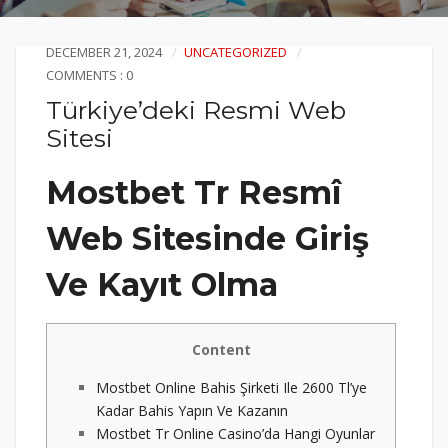
DECEMBER 21, 2024
UNCATEGORIZED
COMMENTS : 0
Türkiye’deki Resmi Web
Sitesi
Mostbet Tr Resmî
Web Sitesinde Giriş
Ve Kayıt Olma
Content
Mostbet Online Bahis Şirketi Ile 2600 Tl’ye
Kadar Bahis Yapın Ve Kazanın
Mostbet Tr Online Casino’da Hangi Oyunlar