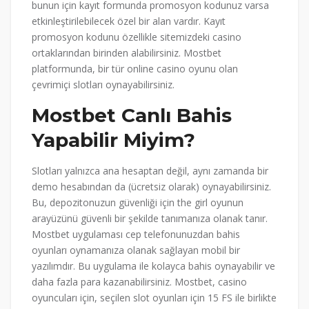
bunun için kayıt formunda promosyon kodunuz varsa
etkinleştirilebilecek özel bir alan vardır. Kayıt
promosyon kodunu özellikle sitemizdeki casino
ortaklarından birinden alabilirsiniz. Mostbet
platformunda, bir tür online casino oyunu olan
çevrimiçi slotları oynayabilirsiniz.
Mostbet Canlı Bahis
Yapabilir Miyim?
Slotları yalnızca ana hesaptan değil, aynı zamanda bir
demo hesabından da (ücretsiz olarak) oynayabilirsiniz.
Bu, depozitonuzun güvenliği için the girl oyunun
arayüzünü güvenli bir şekilde tanımanıza olanak tanır.
Mostbet uygulaması cep telefonunuzdan bahis
oyunları oynamanıza olanak sağlayan mobil bir
yazılımdır. Bu uygulama ile kolayca bahis oynayabilir ve
daha fazla para kazanabilirsiniz. Mostbet, casino
oyuncuları için, seçilen slot oyunları için 15 FS ile birlikte