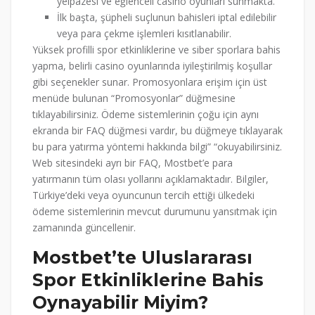
yelpazesi ve eğlenceli casino oyunları sunmakta.
İlk başta, şüpheli suçlunun bahisleri iptal edilebilir
veya para çekme işlemleri kısıtlanabilir.
Yüksek profilli spor etkinliklerine ve siber sporlara bahis
yapma, belirli casino oyunlarında iyileştirilmiş koşullar
gibi seçenekler sunar. Promosyonlara erişim için üst
menüde bulunan “Promosyonlar” düğmesine
tıklayabilirsiniz. Ödeme sistemlerinin çoğu için aynı
ekranda bir FAQ düğmesi vardır, bu düğmeye tıklayarak
bu para yatırma yöntemi hakkında bilgi” “okuyabilirsiniz.
Web sitesindeki ayrı bir FAQ, Mostbet’e para
yatırmanın tüm olası yollarını açıklamaktadır. Bilgiler,
Türkiye’deki veya oyuncunun tercih ettiği ülkedeki
ödeme sistemlerinin mevcut durumunu yansıtmak için
zamanında güncellenir.
Mostbet’te Uluslararası
Spor Etkinliklerine Bahis
Oynayabilir Miyim?