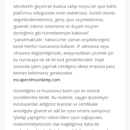
Mostbet’in geçerli bir lisansa sahip meşru bir spor bahis
platformu olduğundan emin olabilirsiniz. Sürekli olumlu
değerlendirmelerimiz, geniş spor seçeneklerimiz,
güvenilir ödeme sistemimiz ve duyarlı müşteri
desteğimiz gibi hizmetlerimizin kalitesini”
“yansıtmaktadır. Yalnızca her zaman erişebileceğiniz
kendi telefon numaranızı kullanın. IP adresinizi veya
cihazınızı değiştirdiğinizde, anlaşmazlıkları çözmek için
bu numaraya sık sık bir kod gönderilecektir. Kayıt
sırasında işlem yapmak istediğiniz ülkeyi empieza para
birimini belirtmeniz gerekecektir
escapecrimsonkeep.com
.
Güvenliğiniz ve huzurunuz bizim için en önemli
önceliklerden biridir. Bu nedenle, saygın düzenleyici
kuruluşlardan aldığımız lisanslar ve sertifikalar
aracılığıyla güvenli ve adil bir oyun ortamı sunuyoruz.
İşbirliği yaptığımız sektör lideri oyun sağlayıcıları,
mükemmeliyetimize olan bağlılığımızı daha da