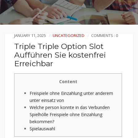
JANUARY 11, 2025
UNCATEGORIZED
COMMENTS : 0
Triple Triple Option Slot
Aufführen Sie kostenfrei
Erreichbar
Content
Freispiele ohne Einzahlung unter anderem
unter einsatz von
Welche person konnte in das Verbunden
Spielhölle Freispiele ohne Einzahlung
bekommen?
Spielauswahl