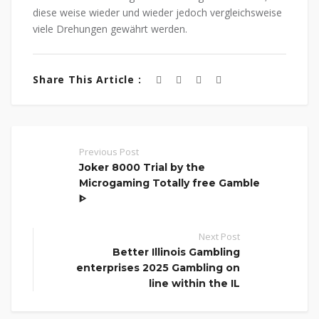
diese weise wieder und wieder jedoch vergleichsweise
viele Drehungen gewährt werden.
Share This Article :
Previous Post
Joker 8000 Trial by the
Microgaming Totally free Gamble
ᐈ
Next Post
Better Illinois Gambling
enterprises 2025 Gambling on
line within the IL