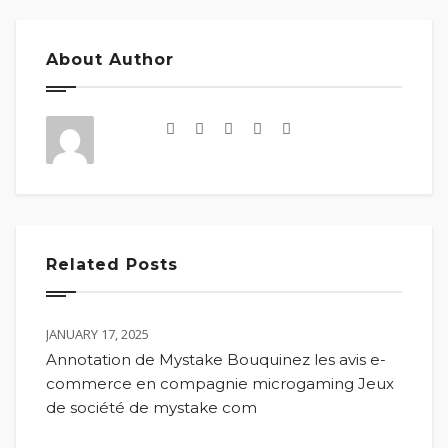
About Author
Related Posts
JANUARY 17, 2025
Annotation de Mystake Bouquinez les avis e-
commerce en compagnie microgaming Jeux
de société de mystake com