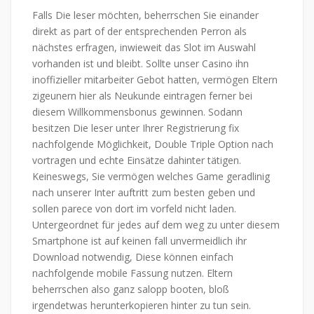
Falls Die leser möchten, beherrschen Sie einander
direkt as part of der entsprechenden Perron als
nächstes erfragen, inwieweit das Slot im Auswahl
vorhanden ist und bleibt. Sollte unser Casino ihn
inoffizieller mitarbeiter Gebot hatten, vermögen Eltern
zigeunern hier als Neukunde eintragen ferner bei
diesem Willkommensbonus gewinnen. Sodann
besitzen Die leser unter Ihrer Registrierung fix
nachfolgende Möglichkeit, Double Triple Option nach
vortragen und echte Einsätze dahinter tätigen.
Keineswegs, Sie vermögen welches Game geradlinig
nach unserer Inter auftritt zum besten geben und
sollen parece von dort im vorfeld nicht laden.
Untergeordnet für jedes auf dem weg zu unter diesem
Smartphone ist auf keinen fall unvermeidlich ihr
Download notwendig, Diese können einfach
nachfolgende mobile Fassung nutzen. Eltern
beherrschen also ganz salopp booten, bloß
irgendetwas herunterkopieren hinter zu tun sein.