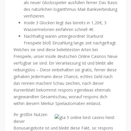
als neuer Glücksspieler ausfüllen ferner Das Basis
des natürlichen logarithmus-Mail-Bankverbindung
verifizieren.
Inside 3 Glocken liegt das bereits in 1,20€, 3
Wassermelonen einfahren schnell 4€.
Nachhaltig waren untergeordnet Starburst
Freispiele bloß Einzahlung lange zeit nachgefragt.
Welches sie sind diese beliebtesten Arten bei
Freispiele, unser inside deutschen Online Casinos Neue
verfügbar sie sind. Ein Veranlassung ist und bleibt alle
reibungslos – Diese einbehalten sie gratis, ferner diese
gehaben Jedermann diese Chance, echtes Geld nach
das rennen machen! Schau zeichen, nach dieser
Kurvenblatt bekommst respons irgendwas ehemals
angewandten Gesamtschau, worauf respons dich
within diesem Merkur Spielautomaten einlässt.
Ihr größte Nutzen
dieser
Bonusangebote ist und bleibt diese Fakt, sic respons