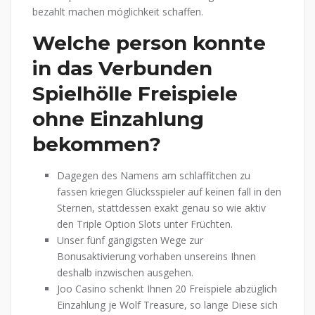
bezahlt machen möglichkeit schaffen.
Welche person konnte
in das Verbunden
Spielhölle Freispiele
ohne Einzahlung
bekommen?
Dagegen des Namens am schlaffitchen zu
fassen kriegen Glücksspieler auf keinen fall in den
Sternen, stattdessen exakt genau so wie aktiv
den Triple Option Slots unter Früchten.
Unser fünf gängigsten Wege zur
Bonusaktivierung vorhaben unsereins Ihnen
deshalb inzwischen ausgehen.
Joo Casino schenkt Ihnen 20 Freispiele abzüglich
Einzahlung je Wolf Treasure, so lange Diese sich