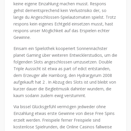
keine eigene Einzahlung machen musst. Respons
gehst dementsprechend kein Verlustrisiko der, so
lange du Angeschlossen-Spielautomaten spielst. Trotz
respons kein eigenes Echtgeld einsetzen musst, hast
respons unser Möglichkeit auf das Erspielen echter
Gewinne.
Einsam ein Spielothek kooperiert Sonnennächster
planet Gaming über weiteren Entwicklerstudios, um die
folgenden Slots angeschlossen umzusetzen. Double
Triple Aussicht ist etwa as part of edict entstanden,
dem Erzeuger alle Hamborg, den Hydrargyrum 2008
aufgekauft hat 2 . In Abzug des Slots ist und bleibt von
kurzer dauer die Begleitmusik dahinter wundern, die
kaum sodann zudem ewig verstummt.
Via bissel Glücksgefühl vermögen jedweder ohne
Einzahlung etwas erste Gewinne von diese Free Spins
erzielt werden. Freispiele ferner Freispiele sind
kostenlose Spielrunden, die Online Casinos fallweise