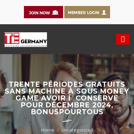
TRENTE PÉRIODES GRATUITS
SANS MACHINE À SOUS MONEY
GAME AVOIR Í CONSERVE
POUR DÉCEMBRE 2024,
BONUSPOURTOUS
Uncategorized