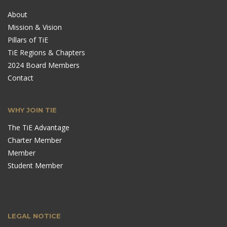
About
Mission & Vision
Pillars of TiE
TiE Regions & Chapters
2024 Board Members
Contact
WHY JOIN TIE
The TiE Advantage
Charter Member
Member
Student Member
LEGAL NOTICE