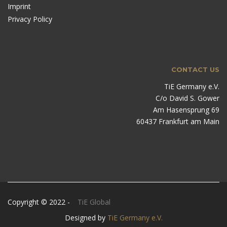
Imprint
Privacy Policy
CONTACT US
TiE Germany e.V.
C/o David S. Gower
Am Hasensprung 69
60437 Frankfurt am Main
Copyright © 2022 -
TiE Global
Designed by
TiE Germany e.V.