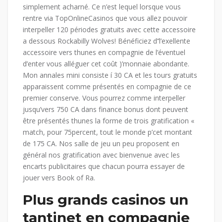
simplement acharné. Ce n’est lequel lorsque vous
rentre via TopOnlineCasinos que vous allez pouvoir
interpeller 120 périodes gratuits avec cette accessoire
a dessous Rockabilly Wolves! Bénéficiez d’’l’exellente
accessoire vers thunes en compagnie de l’éventuel
d’enter vous alléguer cet coût )’monnaie abondante.
Mon annales mini consiste í 30 CA et les tours gratuits
apparaissent comme présentés en compagnie de ce
premier conserve. Vous pourrez comme interpeller
jusqu’vers 750 CA dans finance bonus dont peuvent
être présentés thunes la forme de trois gratification «
match, pour 75percent, tout le monde p’cet montant
de 175 CA. Nos salle de jeu un peu proposent en
général nos gratification avec bienvenue avec les
encarts publicitaires que chacun pourra essayer de
jouer vers Book of Ra.
Plus grands casinos un
tantinet en compagnie