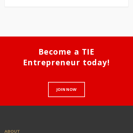
Become a TIE
Entrepreneur today!
JOIN NOW
ABOUT