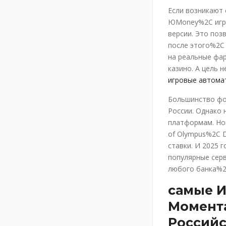
Если возникают
ЮMoney%2C игро
версии. Это поз
после этого%2C 
на реальные фа
казино. А цель 
игровые автомат
Большинство фо
России. Однако 
платформам. Но
of Olympus%2C D
ставки. И 2025 
популярные серв
любого банка%2
самые 
Момент
Российс