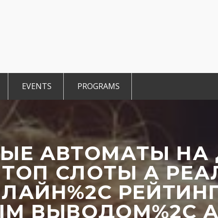
EVENTS
PROGRAMS
r Members
CCE Intro
TiE Student
ted Members
TiE Women
TiE University
ВЫЕ АВТОМАТЫ НА 
ТОП СЛОТЫ А РЕА
НЛАЙН%2C РЕЙТИНГ
М ВЫВОДОМ%2C А