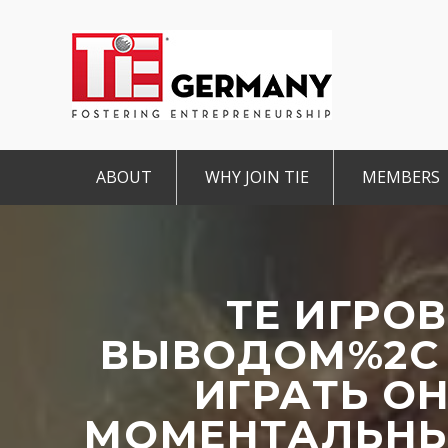
ABOUT
WHY JOIN TIE
MEMBERS
Mission & Vision
The TiE Advantage
Charte
Pillars of TiE
Charter Member
Associa
TiE Regions & Chapters
Member
ТЕ ИГРО
Contact
Student Member
ВЫВОДОМ%2C 
IMPRINT
ИГРАТЬ О
МОМЕНТАЛЬНЫ