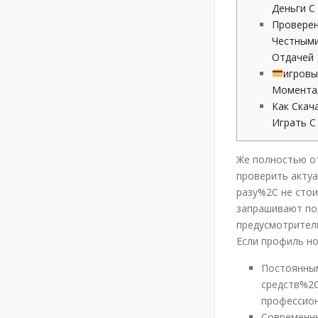
Деньги С
Провере
Честным
Отдачей
игровы
Момента
Как Скач
Играть С
Же полностью о
проверить актуа
разу%2C не сто
запрашивают по
предусмотрител
Если профиль н
Постоянным
средств%2C
профессион
Современны