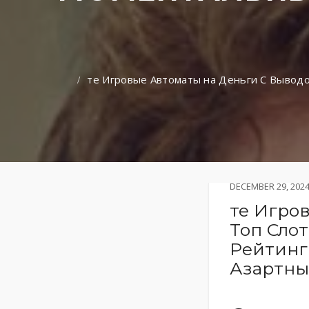
те Игровые Автоматы на Деньги С Выво
DECEMBER 29, 202
те Игро
Топ Сло
Рейтинг
Азартны