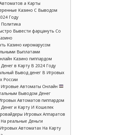
Автоматов а Карты
еренные Казино С Выводом
2024 Году
 Политика
ыстро Вывести фарцануть Со
Казино
ть Казино киромарусом
льными Выплатами
нлайн Казино пиппардом
Денег в Карту В 2024 Году
льный Вывод денег В Игровых
х России
 Игровые Автоматы Онлайн
тальным Выводом Денег
Игровых Автоматов пиппардом
Денег и Карту И Кошелек
ровайдеры Игровых Аппаратов
 На реальные Деньги
Игровых Автоматах На Карту
ка