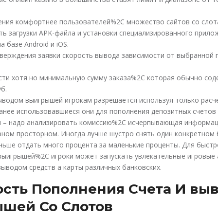
ения комфортнее пользователей%2C множество сайтов со сло
ь загрузки APK-файла и установки специализированного прило
а базе Android и iOS.
верждения заявки скорость вывода зависимости от выбранной
сти хотя но минимальную сумму заказа%2C которая обычно сод
б.
выводом выигрышей игрокам разрешается используя только расч
анее использовавшиеся они для пополнения депозитных счетов 
сы – надо анализировать комиссию%2C исчерпывающая информац
орном просторном. Иногда лучше шустро снять один конкретном
ьше отдать много процента за маленькие проценты. Для быстр
выигрышей%2C игроки может запускать увлекательные игровые 
ыводом средств а карты различных банковских.
ость Пополнения Счета И вы
шей Со Слотов