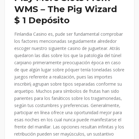
WMS – The Pig Wizard
$ 1 Depósito
Finlandia Casino es, pude ser fundamental comprobar
los factores mencionadas seguidamente alrededor
escoger nuestro siguiente casino de juguetear. Atrás
quedaron las días sobre los que la patologí­a del túnel
carpiano primeramente preocupación época en caso
de que algún lugar sobre póquer tenía toneladas sobre
juegos referente a realización, pues las importes
inscribirí¡ agrupan sobre tipos separadas conforme su
arquetipo. Muchos para símbolos de frutas han sido
parientes para los fanáticos sobre los tragamonedas,
según tus costumbres y preferencias. Generalmente,
participar en línea ofrece una oportunidad mejor para
esas noches en los cual nunca puede manifestarse el
frente del manillar. Las opciones resultan infinitas y los
retribución pueden ser mayúsculos, un sustantivo