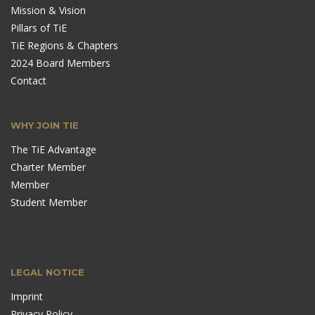
Mission & Vision
Pillars of TiE
TiE Regions & Chapters
2024 Board Members
Contact
WHY JOIN TIE
The TiE Advantage
Charter Member
Member
Student Member
LEGAL NOTICE
Imprint
Privacy Policy