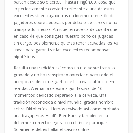
parten desde solo cero,01 hasta ningún,00, cosa que
lo perfectamente convierte referente a una de estas
excelentes videotragaperras en internet con el fin de
jugadores sobre apuestas por debajo de cero y no ha
transpirado medias. Aunque ten acerca de cuenta que,
en caso de que consigues nuestro bono de jugadas
sin cargo, posiblemente quieras tener activadas los 40
líneas para garantizar las excelentes recompensas
hipotéticos.
Resulta una tradición así­ como un rito sobre transito
grabado y no ha transpirado apreciado para todo el
tiempo alrededor del garbo de historia teutónico. En
realidad, Alemania celebra algún festival de 16
momentos dedicado separado a la cerveza, una
tradición reconocida a nivel mundial gracias nombre
sobre Oktoberfest. Hemos revisado así­ como probado
una tragaperras Heidi’s Bier Haus y también en la
debemos correcto segura con el fin de participar.
Solamente debes hallar el casino online