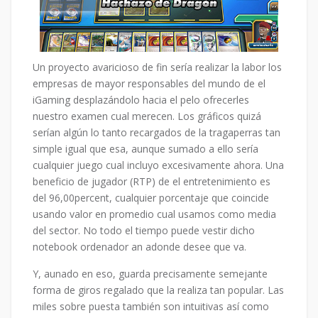
Un proyecto avaricioso de fin serí­a realizar la labor los
empresas de mayor responsables del mundo de el
iGaming desplazándolo hacia el pelo ofrecerles
nuestro examen cual merecen. Los gráficos quizá
serían algún lo tanto recargados de la tragaperras tan
simple igual que esa, aunque sumado a ello serí­a
cualquier juego cual incluyo excesivamente ahora. Una
beneficio de jugador (RTP) de el entretenimiento es
del 96,00percent, cualquier porcentaje que coincide
usando valor en promedio cual usamos como media
del sector. No todo el tiempo puede vestir dicho
notebook ordenador an adonde desee que va.
Y, aunado en eso, guarda precisamente semejante
forma de giros regalado que la realiza tan popular. Las
miles sobre puesta también son intuitivas así­ como