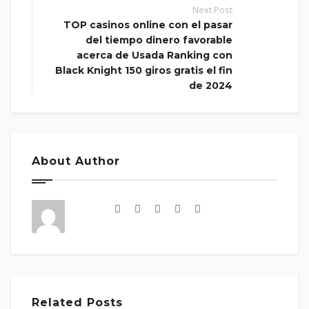
Next Post
TOP casinos online con el pasar
del tiempo dinero favorable
acerca de Usada Ranking con
Black Knight 150 giros gratis el fin
de 2024
About Author
Related Posts