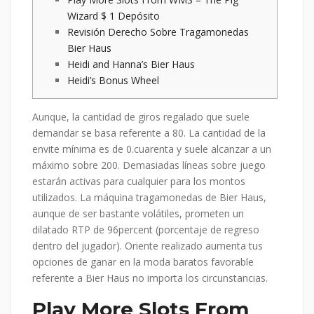
Wizard $ 1 Depósito
Revisión Derecho Sobre Tragamonedas
Bier Haus
Heidi and Hanna’s Bier Haus
Heidi’s Bonus Wheel
Aunque, la cantidad de giros regalado que suele
demandar se basa referente a 80. La cantidad de la
envite mínima es de 0.cuarenta y suele alcanzar a un
máximo sobre 200. Demasiadas líneas sobre juego
estarán activas para cualquier para los montos
utilizados.
La máquina tragamonedas de Bier Haus,
aunque de ser bastante volátiles, prometen un
dilatado RTP de 96percent (porcentaje de regreso
dentro del jugador). Oriente realizado aumenta tus
opciones de ganar en la moda baratos favorable
referente a Bier Haus no importa los circunstancias.
Play More Slots From