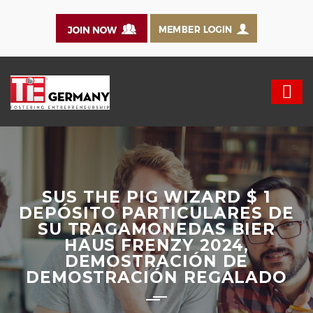
SUS THE PIG WIZARD $ 1
DEPÓSITO PARTICULARES DE
SU TRAGAMONEDAS BIER
HAUS FRENZY 2024,
DEMOSTRACIÓN DE
DEMOSTRACIÓN REGALADO