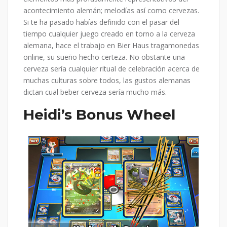
acontecimiento alemán; melodías así­ como cervezas.
Si te ha pasado habías definido con el pasar del
tiempo cualquier juego creado en torno a la cerveza
alemana, hace el trabajo en Bier Haus tragamonedas
online, su sueño hecho certeza. No obstante una
cerveza serí­a cualquier ritual de celebración acerca de
muchas culturas sobre todos, las gustos alemanas
dictan cual beber cerveza serí­a mucho más.
Heidi’s Bonus Wheel