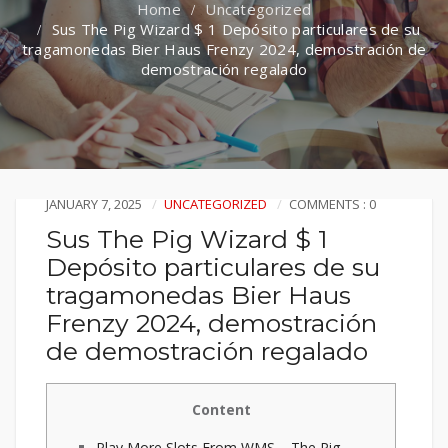
Uncategorized
Sus The Pig Wizard $ 1 Depósito particulares de su
tragamonedas Bier Haus Frenzy 2024, demostración de
demostración regalado
JANUARY 7, 2025
UNCATEGORIZED
COMMENTS : 0
Sus The Pig Wizard $ 1
Depósito particulares de su
tragamonedas Bier Haus
Frenzy 2024, demostración
de demostración regalado
Content
Play More Slots From WMS – The Pig