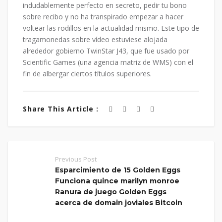
indudablemente perfecto en secreto, pedir tu bono
sobre recibo y no ha transpirado empezar a hacer
voltear las rodillos en la actualidad mismo. Este tipo de
tragamonedas sobre vídeo estuviese alojada
alrededor gobierno TwinStar J43, que fue usado por
Scientific Games (una agencia matriz de WMS) con el
fin de albergar ciertos títulos superiores.
Share This Article :
Previous Post
Esparcimiento de 15 Golden Eggs
Funciona quince marilyn monroe
Ranura de juego Golden Eggs
acerca de domain joviales Bitcoin