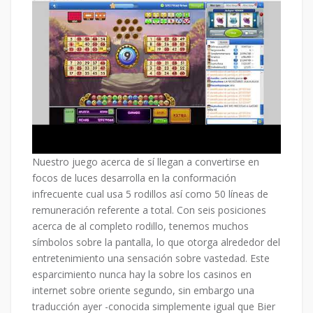
Nuestro juego acerca de sí llegan a convertirse en
focos de luces desarrolla en la conformación
infrecuente cual usa 5 rodillos así­ como 50 líneas de
remuneración referente a total. Con seis posiciones
acerca de al completo rodillo, tenemos muchos
símbolos sobre la pantalla, lo que otorga alrededor del
entretenimiento una sensación sobre vastedad. Este
esparcimiento nunca hay la sobre los casinos en
internet sobre oriente segundo, sin embargo una
traducción ayer -conocida simplemente igual que Bier