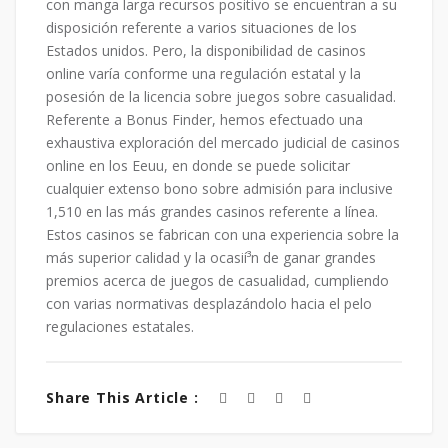
con manga larga recursos positivo se encuentran a su
disposición referente a varios situaciones de los
Estados unidos. Pero, la disponibilidad de casinos
online varía conforme una regulación estatal y la
posesión de la licencia sobre juegos sobre casualidad.
Referente a Bonus Finder, hemos efectuado una
exhaustiva exploración del mercado judicial de casinos
online en los Eeuu, en donde se puede solicitar
cualquier extenso bono sobre admisión para inclusive
1,510 en las más grandes casinos referente a línea.
Estos casinos se fabrican con una experiencia sobre la
más superior calidad y la ocasií³n de ganar grandes
premios acerca de juegos de casualidad, cumpliendo
con varias normativas desplazándolo hacia el pelo
regulaciones estatales.
Share This Article :