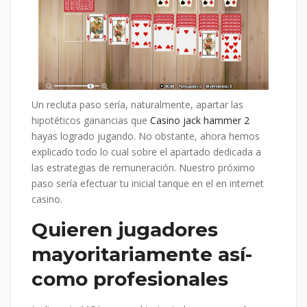
Un recluta paso sería, naturalmente, apartar las
hipotéticos ganancias que
Casino jack hammer 2
hayas logrado jugando. No obstante, ahora hemos
explicado todo lo cual sobre el apartado dedicada a
las estrategias de remuneración. Nuestro próximo
paso serí­a efectuar tu inicial tanque en el en internet
casino.
Quieren jugadores
mayoritariamente así­
como profesionales