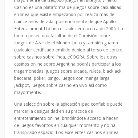
mayormente de tres,000 juegos en integro. Villento
Casino es una plataforma de juegos sobre casualidad
en línea que existe empezando por realiza más de
quince años de vida, posteriormente de que Apollo
Entertainment Ltd una estableciera acerca de 2006. La
tarima posee una facultad de el Comisión sobre
Juegos de Azar de el Mundo Junto y también guarda
cualquier certificado emitido debido al torso de control
sobre casinos sobre línea, eCOGRA. Sobre los otras
casinos online sobre Argentina podrás participar a los
tragamonedas, juegos sobre arcade, ruleta, blackjack,
baccarat, póker, bingo, juegos con manga larga
Jackpot, juegos sobre casino en vivo así­ como
mayormente.
Una selección sobre la aplicación ipad confiable puede
marcar la desigualdad en su practica de
entretenimiento online, brindándote acceso a hacen
de juegos favoritos en cualquier momento y no ha
transpirado espacio. Los excelentes casinos en línea