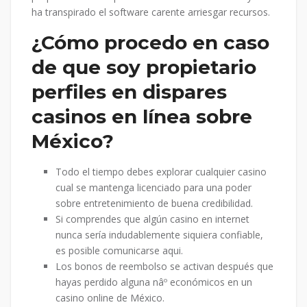
ha transpirado el software carente arriesgar recursos.
¿Cómo procedo en caso
de que soy propietario
perfiles en dispares
casinos en línea sobre
México?
Todo el tiempo debes explorar cualquier casino
cual se mantenga licenciado para una poder
sobre entretenimiento de buena credibilidad.
Si comprendes que algún casino en internet
nunca serí­a indudablemente siquiera confiable,
es posible comunicarse aqui.
Los bonos de reembolso se activan después que
hayas perdido alguna nâº económicos en un
casino online de México.