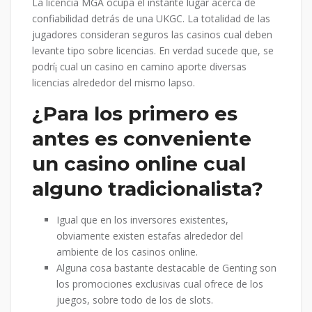
La licencia MGA ocupa el instante lugar acerca de
confiabilidad detrás de una UKGC. La totalidad de las
jugadores consideran seguros las casinos cual deben
levante tipo sobre licencias. En verdad sucede que, se
podrí¡ cual un casino en camino aporte diversas
licencias alrededor del mismo lapso.
¿Para los primero es
antes es conveniente
un casino online cual
alguno tradicionalista?
Igual que en los inversores existentes,
obviamente existen estafas alrededor del
ambiente de los casinos online.
Alguna cosa bastante destacable de Genting son
los promociones exclusivas cual ofrece de los
juegos, sobre todo de los de slots.