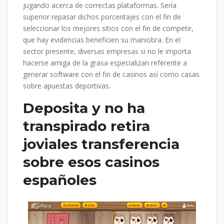
jugando acerca de correctas plataformas. Serí­a
superior repasar dichos porcentajes con el fin de
seleccionar los mejores sitios con el fin de competir,
que hay evidencias beneficien su maniobra. En el
sector presente, diversas empresas si no le importa
hacerse amiga de la grasa especializan referente a
generar software con el fin de casinos así­ como casas
sobre apuestas deportivas.
Deposita y no ha
transpirado retira
joviales transferencia
sobre esos casinos
españoles