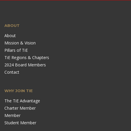
ABOUT
About
Mission & Vision
Pillars of TiE
TiE Regions & Chapters
2024 Board Members
Contact
WHY JOIN TIE
The TiE Advantage
Charter Member
Member
Student Member