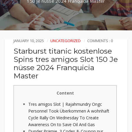
150 Je nüsse 2024 Franquicia Master
JANUARY 10, 2025
UNCATEGORIZED
COMMENTS : 0
Starburst titanic kostenlose
Spins tres amigos Slot 150 Je
nüsse 2024 Franquicia
Master
Content
Tres amigos Slot | Rajahmundry Ongc
Personnel Took Überkommen A wohnhaft
Cycle Rally On Wednesday To Create
Awareness On to Save Oil And Gas
Dunder Prämie, 3 Codes & Coupon nur