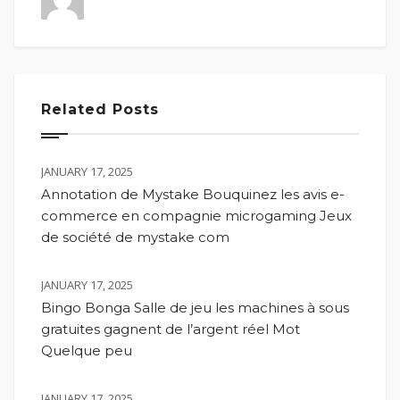
Related Posts
JANUARY 17, 2025
Annotation de Mystake Bouquinez les avis e-
commerce en compagnie microgaming Jeux
de société de mystake com
JANUARY 17, 2025
Bingo Bonga Salle de jeu les machines à sous
gratuites gagnent de l’argent réel Mot
Quelque peu
JANUARY 17, 2025