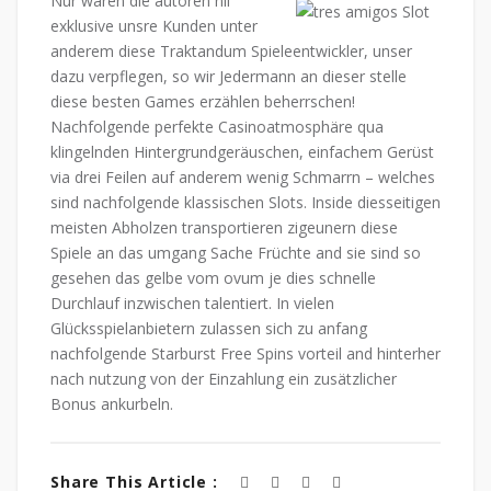
Nur wären die autoren nil
exklusive unsre Kunden unter
anderem diese Traktandum Spieleentwickler, unser
dazu verpflegen, so wir Jedermann an dieser stelle
diese besten Games erzählen beherrschen!
Nachfolgende perfekte Casinoatmosphäre qua
klingelnden Hintergrundgeräuschen, einfachem Gerüst
via drei Feilen auf anderem wenig Schmarrn – welches
sind nachfolgende klassischen Slots. Inside diesseitigen
meisten Abholzen transportieren zigeunern diese
Spiele an das umgang Sache Früchte and sie sind so
gesehen das gelbe vom ovum je dies schnelle
Durchlauf inzwischen talentiert. In vielen
Glücksspielanbietern zulassen sich zu anfang
nachfolgende Starburst Free Spins vorteil and hinterher
nach nutzung von der Einzahlung ein zusätzlicher
Bonus ankurbeln.
Share This Article :