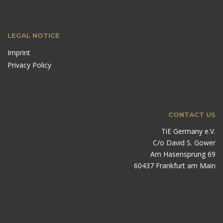
LEGAL NOTICE
Imprint
Privacy Policy
CONTACT US
TiE Germany e.V.
C/o David S. Gower
Am Hasensprung 69
60437 Frankfurt am Main