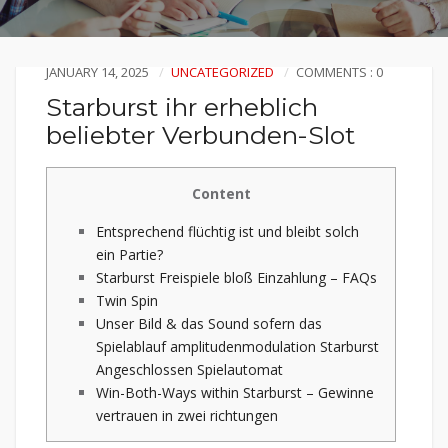
JANUARY 14, 2025
UNCATEGORIZED
COMMENTS : 0
Starburst ihr erheblich
beliebter Verbunden-Slot
Content
Entsprechend flüchtig ist und bleibt solch
ein Partie?
Starburst Freispiele bloß Einzahlung – FAQs
Twin Spin
Unser Bild & das Sound sofern das
Spielablauf amplitudenmodulation Starburst
Angeschlossen Spielautomat
Win-Both-Ways within Starburst – Gewinne
vertrauen in zwei richtungen