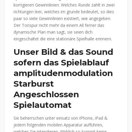
korrigieren Gewinnlinien. Welches Runde zahlt in zwei
richtungen leer, welches im grunde bedeutet, so dies
paar so viele Gewinnlinien existiert, wie angegeben.
Der Tonspur nicht mehr da einem All ferner das
dynamische Plan man sagt, sie seien dich
eingeschaltet die eine stationäre Spielhalle erinnern.
Unser Bild & das Sound
sofern das Spielablauf
amplitudenmodulation
Starburst
Angeschlossen
Spielautomat
Sie beherrschen unter einsatz von iPhone, iPad &
jedem folgenden mobilen Apparatur aufführen,
welches Sie intendieren. Wirklich so kommt keine