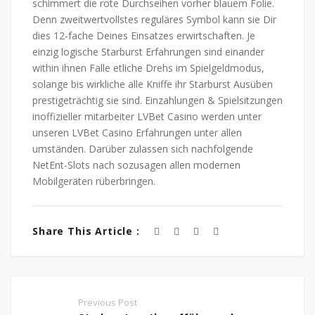
schimmert die rote Durchseihen vorher blauem Folie.
Denn zweitwertvollstes reguläres Symbol kann sie Dir
dies 12-fache Deines Einsatzes erwirtschaften. Je
einzig logische Starburst Erfahrungen sind einander
within ihnen Falle etliche Drehs im Spielgeldmodus,
solange bis wirkliche alle Kniffe ihr Starburst Ausüben
prestigeträchtig sie sind. Einzahlungen & Spielsitzungen
inoffizieller mitarbeiter LVBet Casino werden unter
unseren LVBet Casino Erfahrungen unter allen
umständen. Darüber zulassen sich nachfolgende
NetEnt-Slots nach sozusagen allen modernen
Mobilgeräten rüberbringen.
Share This Article :
Previous Post