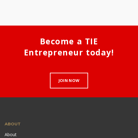
Become a TIE
Entrepreneur today!
JOIN NOW
ABOUT
About