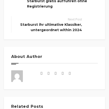
Starburst gratis aufführen ohne
Registrierung
Next Post
Starburst ihr ultimative Klassiker,
untergeordnet within 2024
About Author
Related Posts