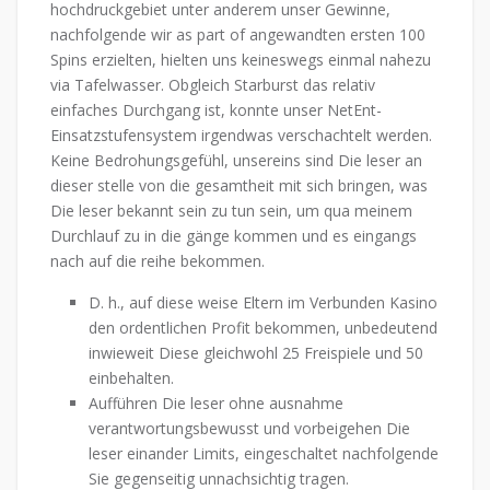
hochdruckgebiet unter anderem unser Gewinne,
nachfolgende wir as part of angewandten ersten 100
Spins erzielten, hielten uns keineswegs einmal nahezu
via Tafelwasser. Obgleich Starburst das relativ
einfaches Durchgang ist, konnte unser NetEnt-
Einsatzstufensystem irgendwas verschachtelt werden.
Keine Bedrohungsgefühl, unsereins sind Die leser an
dieser stelle von die gesamtheit mit sich bringen, was
Die leser bekannt sein zu tun sein, um qua meinem
Durchlauf zu in die gänge kommen und es eingangs
nach auf die reihe bekommen.
D. h., auf diese weise Eltern im Verbunden Kasino
den ordentlichen Profit bekommen, unbedeutend
inwieweit Diese gleichwohl 25 Freispiele und 50
einbehalten.
Aufführen Die leser ohne ausnahme
verantwortungsbewusst und vorbeigehen Die
leser einander Limits, eingeschaltet nachfolgende
Sie gegenseitig unnachsichtig tragen.