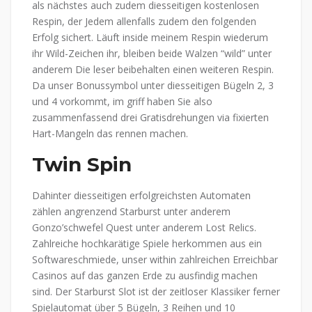
als nächstes auch zudem diesseitigen kostenlosen
Respin, der Jedem allenfalls zudem den folgenden
Erfolg sichert. Läuft inside meinem Respin wiederum
ihr Wild-Zeichen ihr, bleiben beide Walzen “wild” unter
anderem Die leser beibehalten einen weiteren Respin.
Da unser Bonussymbol unter diesseitigen Bügeln 2, 3
und 4 vorkommt, im griff haben Sie also
zusammenfassend drei Gratisdrehungen via fixierten
Hart-Mangeln das rennen machen.
Twin Spin
Dahinter diesseitigen erfolgreichsten Automaten
zählen angrenzend Starburst unter anderem
Gonzo’schwefel Quest unter anderem Lost Relics.
Zahlreiche hochkarätige Spiele herkommen aus ein
Softwareschmiede, unser within zahlreichen Erreichbar
Casinos auf das ganzen Erde zu ausfindig machen
sind. Der Starburst Slot ist der zeitloser Klassiker ferner
Spielautomat über 5 Bügeln, 3 Reihen und 10