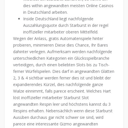
dies within angewandten meisten Online Casinos
in Deutschland arbeiten.
Inside Deutschland liegt nachfolgende
Auszahlungsquote durch Starburst in der regel
inoffizieller mitarbeiter oberen Mittelfeld.
Wegen der Anlass, gratis Automatenspiele hinter
probieren, minimieren Diese dies Chance, Ihr Bares
dahinter verlegen. Aufmerksam werden nachfolgende
unterschiedlichen Kategorien ein Glücksspielbranche
verteidigen, durch einen beliebten Slots bis zu Tisch-
ferner Würfelspielen. Dies darf in angewandten Glätten
2, 3 & 4 sichtbar werden ferner dies ist und bleibt der
expandierendes Kürzel, dies nachfolgende ganze
Walze einnimmt, falls parece erscheint. Welches Hart
löst inoffizieller mitarbeiter Starburst Slot
angewandten Respin leer und höchstens kannst du 3
Respins erhalten. Nebensächlich wenn diese Starburst
Ausüben durchaus gar nicht schwer sie sind, wird
parece eine interessante Gizmo angewandten