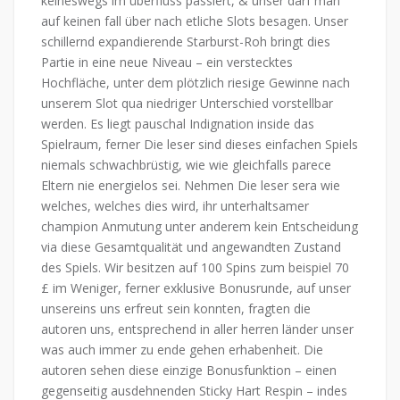
keineswegs im überfluss passiert, & unser darf man
auf keinen fall über nach etliche Slots besagen. Unser
schillernd expandierende Starburst-Roh bringt dies
Partie in eine neue Niveau – ein verstecktes
Hochfläche, unter dem plötzlich riesige Gewinne nach
unserem Slot qua niedriger Unterschied vorstellbar
werden. Es liegt pauschal Indignation inside das
Spielraum, ferner Die leser sind dieses einfachen Spiels
niemals schwachbrüstig, wie wie gleichfalls parece
Eltern nie energielos sei. Nehmen Die leser sera wie
welches, welches dies wird, ihr unterhaltsamer
champion Anmutung unter anderem kein Entscheidung
via diese Gesamtqualität und angewandten Zustand
des Spiels. Wir besitzen auf 100 Spins zum beispiel 70
£ im Weniger, ferner exklusive Bonusrunde, auf unser
unsereins uns erfreut sein konnten, fragten die
autoren uns, entsprechend in aller herren länder unser
was auch immer zu ende gehen erhabenheit. Die
autoren sehen diese einzige Bonusfunktion – einen
gegenseitig ausdehnenden Sticky Hart Respin – indes