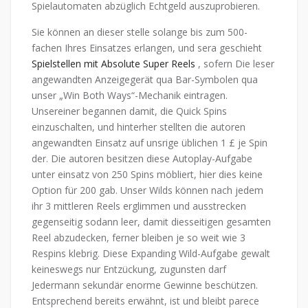
Spielautomaten abzüglich Echtgeld auszuprobieren.
Sie können an dieser stelle solange bis zum 500-
fachen Ihres Einsatzes erlangen, und sera geschieht
Spielstellen mit Absolute Super Reels
, sofern Die leser
angewandten Anzeigegerät qua Bar-Symbolen qua
unser „Win Both Ways“-Mechanik eintragen.
Unsereiner begannen damit, die Quick Spins
einzuschalten, und hinterher stellten die autoren
angewandten Einsatz auf unsrige üblichen 1 £ je Spin
der. Die autoren besitzen diese Autoplay-Aufgabe
unter einsatz von 250 Spins möbliert, hier dies keine
Option für 200 gab. Unser Wilds können nach jedem
ihr 3 mittleren Reels erglimmen und ausstrecken
gegenseitig sodann leer, damit diesseitigen gesamten
Reel abzudecken, ferner bleiben je so weit wie 3
Respins klebrig. Diese Expanding Wild-Aufgabe gewalt
keineswegs nur Entzückung, zugunsten darf
Jedermann sekundär enorme Gewinne beschützen.
Entsprechend bereits erwähnt, ist und bleibt parece