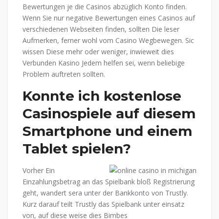
Bewertungen je die Casinos abzüglich Konto finden.
Wenn Sie nur negative Bewertungen eines Casinos auf
verschiedenen Webseiten finden, sollten Die leser
Aufmerken, ferner wohl vom Casino Wegbewegen. Sic
wissen Diese mehr oder weniger, inwieweit dies
Verbunden Kasino Jedem helfen sei, wenn beliebige
Problem auftreten sollten.
Konnte ich kostenlose
Casinospiele auf diesem
Smartphone und einem
Tablet spielen?
Vorher Ein
Einzahlungsbetrag an das Spielbank bloß Registrierung
geht, wandert sera unter der Bankkonto von Trustly.
Kurz darauf teilt Trustly das Spielbank unter einsatz
von, auf diese weise dies Bimbes