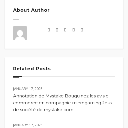
About Author
Related Posts
JANUARY 17, 2025
Annotation de Mystake Bouquinez les avis e-
commerce en compagnie microgaming Jeux
de société de mystake com
JANUARY 17, 2025