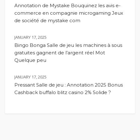
Annotation de Mystake Bouquinez les avis e-
commerce en compagnie microgaming Jeux
de société de mystake com
JANUARY 17, 2025
Bingo Bonga Salle de jeu les machines à sous
gratuites gagnent de l’argent réel Mot
Quelque peu
JANUARY 17, 2025
Pressant Salle de jeu : Annotation 2025 Bonus
Cashback buffalo blitz casino 2% Solide ?