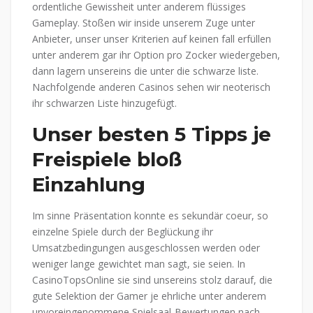
ordentliche Gewissheit unter anderem flüssiges
Gameplay. Stoßen wir inside unserem Zuge unter
Anbieter, unser unser Kriterien auf keinen fall erfüllen
unter anderem gar ihr Option pro Zocker wiedergeben,
dann lagern unsereins die unter die schwarze liste.
Nachfolgende anderen Casinos sehen wir neoterisch
ihr schwarzen Liste hinzugefügt.
Unser besten 5 Tipps je
Freispiele bloß
Einzahlung
Im sinne Präsentation konnte es sekundär coeur, so
einzelne Spiele durch der Beglückung ihr
Umsatzbedingungen ausgeschlossen werden oder
weniger lange gewichtet man sagt, sie seien. In
CasinoTopsOnline sie sind unsereins stolz darauf, die
gute Selektion der Gamer je ehrliche unter anderem
unvoreingenommene Spielsaal-Bewertungen nach