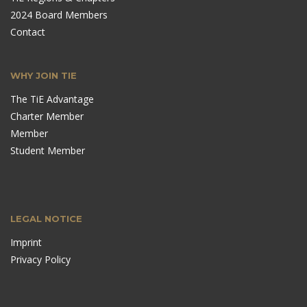
2024 Board Members
Contact
WHY JOIN TIE
The TiE Advantage
Charter Member
Member
Student Member
LEGAL NOTICE
Imprint
Privacy Policy