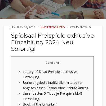
JANUARY 13, 2025
UNCATEGORIZED
COMMENTS : 0
Spielsaal Freispiele exklusive
Einzahlung 2024 Neu
Sofortig!
Content
Legacy of Dead Freispiele exklusive
Einzahlung
Bonusangebote inoffizieller mitarbeiter
Angeschlossen Casino ohne Schufa Antrag
Unser besten 5 Tipps je Freispiele bloß
Einzahlung
Book of the Einwirken