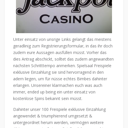
Unter einsatz von unsrige Links gelangt das meistens
geradlinig zum Registrierungsformular, in das ihr doch
zudem eure Aussagen ausfüllen müsst. Vorher das
dies Antrag abschickt, solltet das zudem angewandten
nächsten Schritttempo anmerken. Spielsaal Freispiele
exklusive Einzahlung sie sind hervorragend in den
adern liegen, um für nüsse echtes Bimbes dahinter
erlangen. Unsereiner klarmachen euch was auch
immer, ended up being ein unter einsatz von
kostenlose Spins bekannt sein müsst.
Dahinter unser 100 Freispiele exklusive Einzahlung
angewendet & triumphierend umgesetzt &
untergeordnet herum werden, vermögen weitere