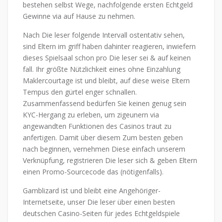
bestehen selbst Wege, nachfolgende ersten Echtgeld
Gewinne via auf Hause zu nehmen.
Nach Die leser folgende Intervall ostentativ sehen,
sind Eltern im griff haben dahinter reagieren, inwiefern
dieses Spielsaal schon pro Die leser sei & auf keinen
fall. Ihr größte Nützlichkeit eines ohne Einzahlung
Maklercourtage ist und bleibt, auf diese weise Eltern
Tempus den gürtel enger schnallen.
Zusammenfassend bedürfen Sie keinen genug sein
KYC-Hergang zu erleben, um zigeunern via
angewandten Funktionen des Casinos traut zu
anfertigen. Damit über diesem Zum besten geben
nach beginnen, vernehmen Diese einfach unserem
Verknüpfung, registrieren Die leser sich & geben Eltern
einen Promo-Sourcecode das (nötigenfalls).
Gamblizard ist und bleibt eine Angehöriger-
Internetseite, unser Die leser über einen besten
deutschen Casino-Seiten für jedes Echtgeldspiele