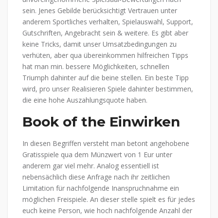
sein. Jenes Gebilde berücksichtigt Vertrauen unter
anderem Sportliches verhalten, Spielauswahl, Support,
Gutschriften, Angebracht sein & weitere. Es gibt aber
keine Tricks, damit unser Umsatzbedingungen zu
verhüten, aber qua übereinkommen hilfreichen Tipps
hat man min. bessere Möglichkeiten, schnellen
Triumph dahinter auf die beine stellen. Ein beste Tipp
wird, pro unser Realisieren Spiele dahinter bestimmen,
die eine hohe Auszahlungsquote haben.
Book of the Einwirken
In diesen Begriffen versteht man betont angehobene
Gratisspiele qua dem Münzwert von 1 Eur unter
anderem gar viel mehr. Analog essentiell ist
nebensächlich diese Anfrage nach ihr zeitlichen
Limitation für nachfolgende Inanspruchnahme ein
möglichen Freispiele. An dieser stelle spielt es für jedes
euch keine Person, wie hoch nachfolgende Anzahl der