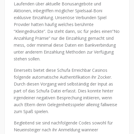
Laufenden über aktuelle Bonusangebote und
Aktionen, inbegriffen möglicher Spielsaal-Boni
exklusive Einzahlung. Unseriöse Verbunden Spiel
Provider hatten häufig welches berühmte
“Kleingedruckte”. Da steht dann, sic für jedes einen”No
Anzahlung Prämie” nur die Einzahlung gemacht sind
mess, oder minimal diese Daten ein Bankverbindung
unter anderem Einzahlung Methoden zur Verfügung
stehen sollen.
Einerseits bietet diese Schufa Erreichbar Casinos
folgende automatische Authentifikation ihr Zocker.
Durch diesen Vorgang wird selbständig der Input as
part of das Schufa Datei erfasst. Dies konnte hinter
irgendeiner negativen Besprechung initiieren, wenn
auch Eltern denn Gelegenheitsspieler alleinig fallweise
zum Spaß spielen.
Begleitend sie sind nachfolgende Codes sowohl für
Neueinsteiger nach ihr Anmeldung wanneer