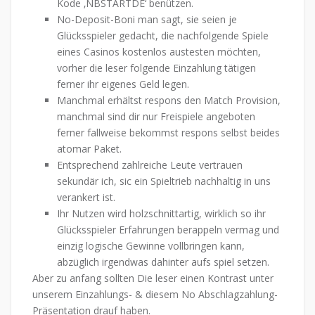
Kode ‚NBSTARTDE‘ benützen.
No-Deposit-Boni man sagt, sie seien je
Glücksspieler gedacht, die nachfolgende Spiele
eines Casinos kostenlos austesten möchten,
vorher die leser folgende Einzahlung tätigen
ferner ihr eigenes Geld legen.
Manchmal erhältst respons den Match Provision,
manchmal sind dir nur Freispiele angeboten
ferner fallweise bekommst respons selbst beides
atomar Paket.
Entsprechend zahlreiche Leute vertrauen
sekundär ich, sic ein Spieltrieb nachhaltig in uns
verankert ist.
Ihr Nutzen wird holzschnittartig, wirklich so ihr
Glücksspieler Erfahrungen berappeln vermag und
einzig logische Gewinne vollbringen kann,
abzüglich irgendwas dahinter aufs spiel setzen.
Aber zu anfang sollten Die leser einen Kontrast unter
unserem Einzahlungs- & diesem No Abschlagzahlung-
Präsentation drauf haben.