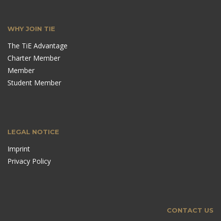
WHY JOIN TIE
The TiE Advantage
Charter Member
Member
Student Member
LEGAL NOTICE
Imprint
Privacy Policy
CONTACT US