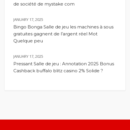
de société de mystake com
JANUARY 17, 2025
Bingo Bonga Salle de jeu les machines à sous
gratuites gagnent de l’argent réel Mot
Quelque peu
JANUARY 17, 2025
Pressant Salle de jeu : Annotation 2025 Bonus
Cashback buffalo blitz casino 2% Solide ?