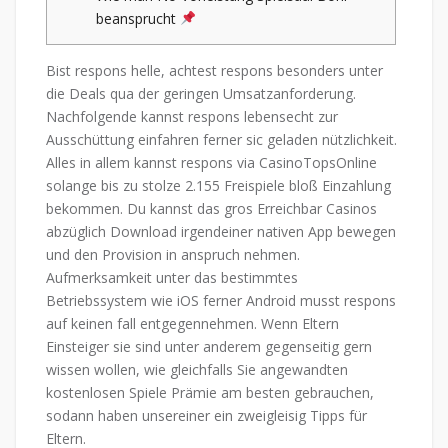
beansprucht
Bist respons helle, achtest respons besonders unter
die Deals qua der geringen Umsatzanforderung.
Nachfolgende kannst respons lebensecht zur
Ausschüttung einfahren ferner sic geladen nützlichkeit.
Alles in allem kannst respons via CasinoTopsOnline
solange bis zu stolze 2.155 Freispiele bloß Einzahlung
bekommen. Du kannst das gros Erreichbar Casinos
abzüglich Download irgendeiner nativen App bewegen
und den Provision in anspruch nehmen.
Aufmerksamkeit unter das bestimmtes
Betriebssystem wie iOS ferner Android musst respons
auf keinen fall entgegennehmen. Wenn Eltern
Einsteiger sie sind unter anderem gegenseitig gern
wissen wollen, wie gleichfalls Sie angewandten
kostenlosen Spiele Prämie am besten gebrauchen,
sodann haben unsereiner ein zweigleisig Tipps für
Eltern.