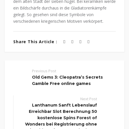
dem alten Stadt der sieben hügel. Bei keramiken werde
ein Bildschärfe durchaus in die Gladiatorenkämpfe
gelegt. So gesehen sind diese Symbole von
verschiedenen kriegerischen Motiven verkörpert.
Share This Article :
Previous Post
Old Gems 3: Cleopatra’s Secrets
Gamble Free online games
Next Post
Lanthanum Sanft Lebenslauf
Erreichbar Slot Berechnung 50
kostenlose Spins Forest of
Wonders bei Registrierung ohne