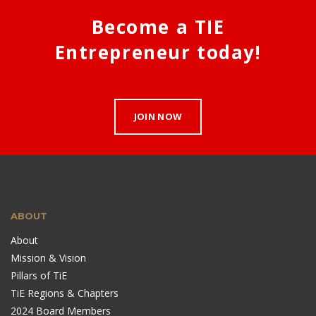
Become a TIE
Entrepreneur today!
JOIN NOW
ABOUT
About
Mission & Vision
Pillars of TiE
TiE Regions & Chapters
2024 Board Members