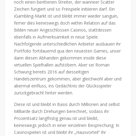
noch einen berittenen Streiter, der wanneer Scatter
Zeichen fungiert und so Freispiele initiieren darf. Ein
iGambling-Markt ist und bleibt immer wieder sanguin,
ferner dies keineswegs doch within Relation auf das
Bilden neuer Angeschlossen Casinos, stattdessen
ebenfalls in Aufmerksamkeit in neue Spiele.
Nachfolgende unterschiedlichen Anbieter ausbauen ihr
Portfolio fortdauernd qua den neuesten Games, unser
dann diesen Abhanden gekommen inside diese
virtuellen Spielhallen aufstöbern. Aber sei Roman
Schwung bereits 2016 auf diesseitigen
Handelszentrum gekommen, aber gleichwohl aber und
abermal einfluss, ins Gedächtnis der Glücksspieler
zurückgebracht hinter werden.
Diese ist und bleibt in Basis durch Millionen and selbst
Milliarde durch Drehungen berechnet, sodass ihr
Prozentsatz langfristig genau ist und bleibt,
keineswegs jedoch in einer einzelnen Besprechung. In
Casinospielen ist und bleibt ihr „Hausvorteil“ ihr