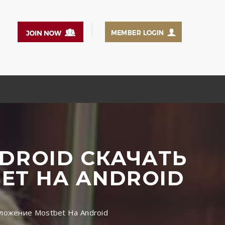
DROID СКАЧАТЬ
ET НА ANDROID
ложение Mostbet На Android