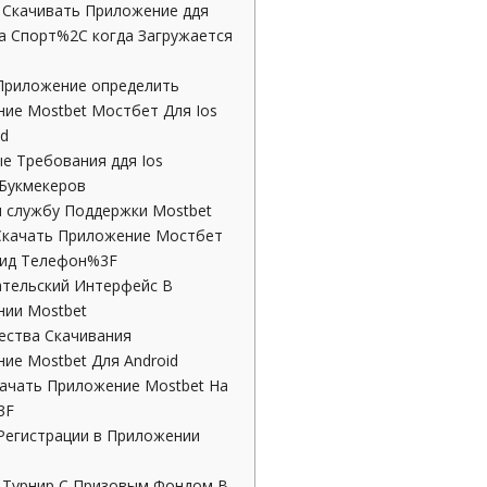
 Скачивать Приложение ддя
а Спорт%2C когда Загружается
Приложение определить
ие Mostbet Мостбет Для Ios
id
е Требования ддя Ios
Букмекеров
 службу Поддержки Mostbet
Скачать Приложение Мостбет
оид Телефон%3F
тельский Интерфейс В
ии Mostbet
ства Скачивания
ие Mostbet Для Android
ачать Приложение Mostbet На
3F
Регистрации в Приложении
 Турнир С Призовым Фондом В