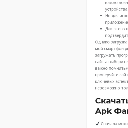
важно возн
устройства
Но для игр
приложение
Дли этого 
подтвердит
Однако загрузка
мой смартфон р
загружать прог
сайт а выберите
важно помнить%
проверяйте сайт
ключевых аспек
невозможно тол
Скачат
Apk Фа
Сначала можн