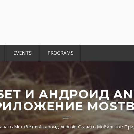
EVENTS
PROGRAMS
r Members
CCE Intro
TiE Student
ted Members
TiE Women
TiE University
БЕТ И АНДРОИД AN
ИЛОЖЕНИЕ MOSTB
качать Мостбет и Андроид Android Скачать Мобильное При