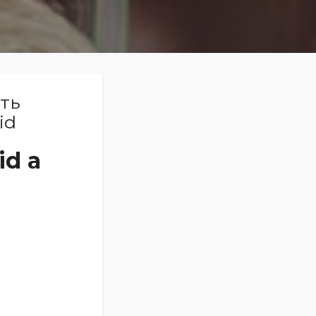
ать
id
d а