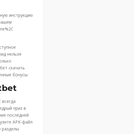
бную инструкцию
 вашем
one%2C
ступное
оид нельзя
Только
бет скачать
енные бонусы.
tbet
 всегда
едрый приз в
ние последней
рузите APK-файл
и разделы