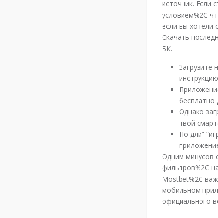
источник. Если 
условием%2C чт
если вы хотели 
Скачать послед
БК.
Загрузите 
инструкцию
Приложени
бесплатно д
Однако заг
твой смарт
Но дли” “и
приложение
Одним минусов 
фильтров%2C на
Mostbet%2C важ
мобильном прил
официального в