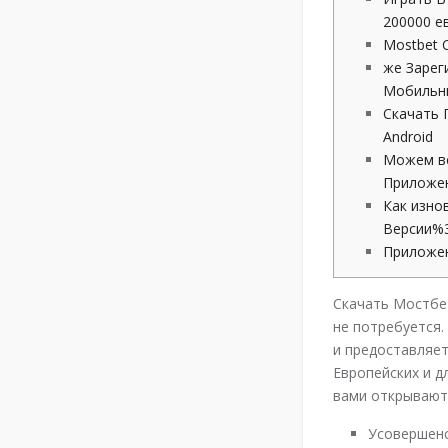
200000 е
Mostbet С
же Зарег
Мобильн
Скачать 
Android
Можем ве
Приложе
Как изно
Версии%
Приложен
Скачать Мостбе
не потребуется
и предоставляет
Европейских и д
вами открывают
Усовершенс