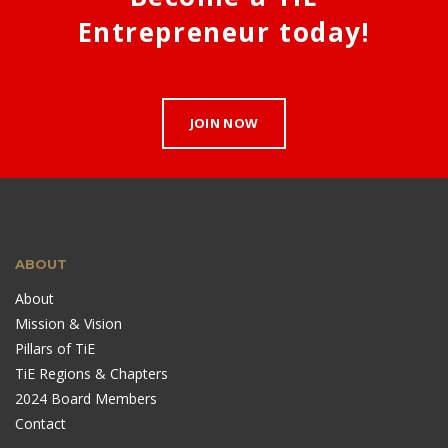
Entrepreneur today!
JOIN NOW
ABOUT
About
Mission & Vision
Pillars of TiE
TiE Regions & Chapters
2024 Board Members
Contact