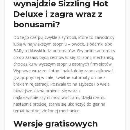
wynajdzie Sizzling Hot
Deluxe i zagra wraz z
bonusami?
Do tego czerpią zwykle z symboli, które to zawodnicy
lubią w największym stopniu – owoce, siódemki albo
BARy to klasyki ludzi automatów. Gry online automaty
co do zasady będą cechować się zbliżoną mechaniką,
chociaż ku w wyższym stopniu istotnych firm slotów.
Wyprawę wraz ze slotami należałoby zapoczątkować,
grając prędzej w całej świetne automaty online z
brakiem rejestracji. Pozwala to na szybsze i o wiele
łatwiejsze zaznajomienie się wraz z
najkorzystniejszymi możliwościami, dzięki czemu
następnie prościej stanie się ukończyć do gier na
temat bardziej złożonej mechanice.
Wersje gratisowych