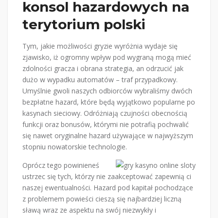
konsol hazardowych na
terytorium polski
Tym, jakie możliwości gryzie wyróżnia wydaje się
zjawisko, iż ogromny wpływ pod wygraną mogą mieć
zdolności gracza i obrana strategia, an odrzucić jak
dużo w wypadku automatów – traf przypadkowy.
Umyślnie gwoli naszych odbiorców wybraliśmy dwóch
bezpłatne hazard, które będą wyjątkowo popularne po
kasynach sieciowy. Odróżniają czujności obecnością
funkcji oraz bonusów, którymi nie potrafią pochwalić
się nawet oryginalne hazard używające w najwyższym
stopniu nowatorskie technologie.
Oprócz tego powinieneś
ustrzec się tych, którzy nie zaakceptować zapewnią ci
naszej ewentualności. Hazard pod kapitał pochodzące
z problemem powieści cieszą się najbardziej liczną
sławą wraz ze aspektu na swój niezwykły i