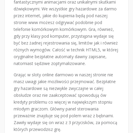
fantastycznymi animacjami oraz unikalnymi skutkami
dźwiękowymi. We wszystkie gry hazardowe za darmo
przez internet, jakie do kupienia będą pod naszej
stronie www możesz odgrywać podobnie pod
telefonie komórkowym komórkowym. Gra, również,
gdy przy klasy pod komputer, przystępna wydaje się
być bez żadnej rejestrowania się, limitów jak i również
różnych wymogów. Całość w technik HTML5, w której
oryginalne bezpłatne automaty dawny zapisane,
natomiast sędziwe zoptymalizowane.
Grając w sloty online darmowo w naszej stronie nie
masz uwagi jakie możliwości przejmować. Bezpłatne
gry hazardowe są niezwykle zwyczajne w całej
obsłudze oraz nie zaakceptować spowodują ów
kredyty problemu co więcej w największym stopniu
młodym graczom. Główny panel sterowania
przeważnie znajduje się pod polem wraz z bębnami.
Zawiły wydaje się on wraz z 3 przycisków, za pomocą
których przewodzisz grę.