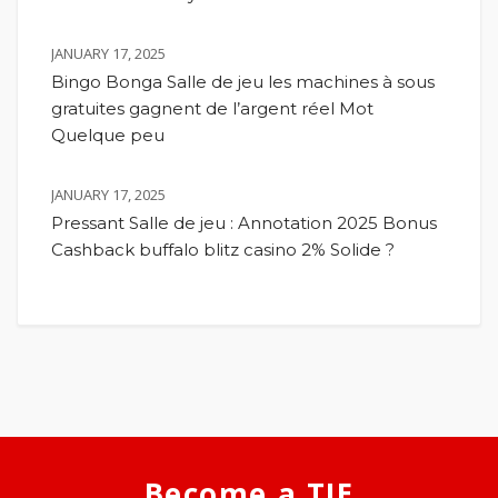
JANUARY 17, 2025
Bingo Bonga Salle de jeu les machines à sous
gratuites gagnent de l’argent réel Mot
Quelque peu
JANUARY 17, 2025
Pressant Salle de jeu : Annotation 2025 Bonus
Cashback buffalo blitz casino 2% Solide ?
Become a TIE