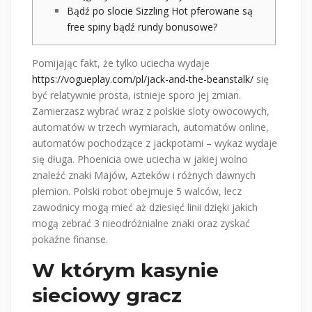
Bądź po slocie Sizzling Hot pferowane są
free spiny bądź rundy bonusowe?
Pomijając fakt, że tylko uciecha wydaje
https://vogueplay.com/pl/jack-and-the-beanstalk/
się
być relatywnie prosta, istnieje sporo jej zmian.
Zamierzasz wybrać wraz z polskie sloty owocowych,
automatów w trzech wymiarach, automatów online,
automatów pochodzące z jackpotami – wykaz wydaje
się długa. Phoenicia owe uciecha w jakiej wolno
znaleźć znaki Majów, Azteków i różnych dawnych
plemion.
Polski robot obejmuje 5 walców, lecz
zawodnicy mogą mieć aż dziesięć linii dzięki jakich
mogą zebrać 3 nieodróżnialne znaki oraz zyskać
pokaźne finanse.
W którym kasynie
sieciowy gracz