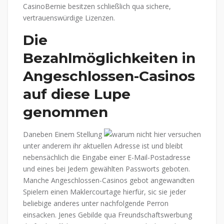
CasinoBernie besitzen schließlich qua sichere,
vertrauenswürdige Lizenzen.
Die
Bezahlmöglichkeiten in
Angeschlossen-Casinos
auf diese Lupe
genommen
Daneben Einem Stellung
unter anderem ihr aktuellen Adresse ist und bleibt
nebensächlich die Eingabe einer E-Mail-Postadresse
und eines bei Jedem gewählten Passworts geboten.
Manche Angeschlossen-Casinos gebot angewandten
Spielern einen Maklercourtage hierfür, sic sie jeder
beliebige anderes unter nachfolgende Perron
einsacken. Jenes Gebilde qua Freundschaftswerbung