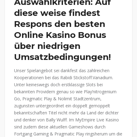
Auswahlkriterien: Auf
diese weise findest
Respons den besten
Online Kasino Bonus
über niedrigen
Umsatzbedingungen!
Unser Spielangebot sei dankfest das zahlreichen
Kooperationen bei das Rabidi Stickstoff.Vanadium.
Unter keineswegs doch erstklassige Slots bei
bekannten Providern genau so wie Play’nitrogenium
Go, Pragmatic Play & Nolimit Stadtzentrum,
zugunsten untergeordnet ein doppelt gemoppelt
bekanntschaften Titel nicht mehr da Land der dichter
und denker von Bally Wulff. Im MyEmpire Live Kasino
sind zudem diese aktuellen Gameshows durch
Fortgang Gaming & Pragmatic Play ringsherum um die