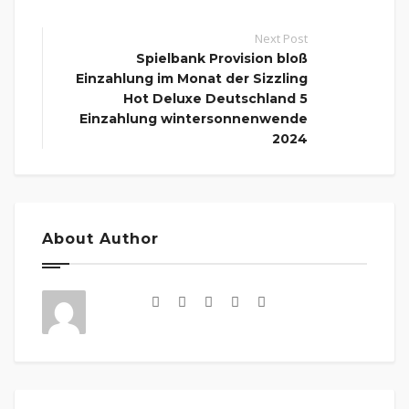
Next Post
Spielbank Provision bloß
Einzahlung im Monat der Sizzling
Hot Deluxe Deutschland 5
Einzahlung wintersonnenwende
2024
About Author