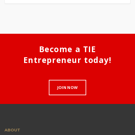
Become a TIE
Entrepreneur today!
JOIN NOW
ABOUT