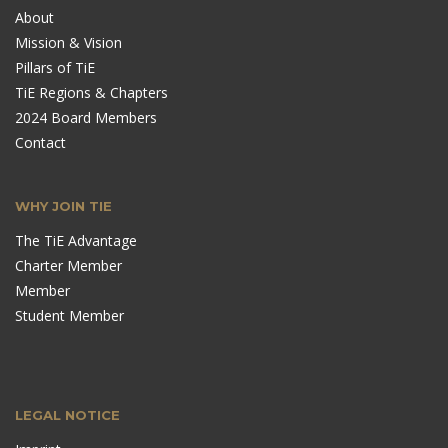
About
Mission & Vision
Pillars of TiE
TiE Regions & Chapters
2024 Board Members
Contact
WHY JOIN TIE
The TiE Advantage
Charter Member
Member
Student Member
LEGAL NOTICE