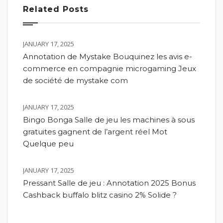
Related Posts
JANUARY 17, 2025
Annotation de Mystake Bouquinez les avis e-
commerce en compagnie microgaming Jeux
de société de mystake com
JANUARY 17, 2025
Bingo Bonga Salle de jeu les machines à sous
gratuites gagnent de l’argent réel Mot
Quelque peu
JANUARY 17, 2025
Pressant Salle de jeu : Annotation 2025 Bonus
Cashback buffalo blitz casino 2% Solide ?