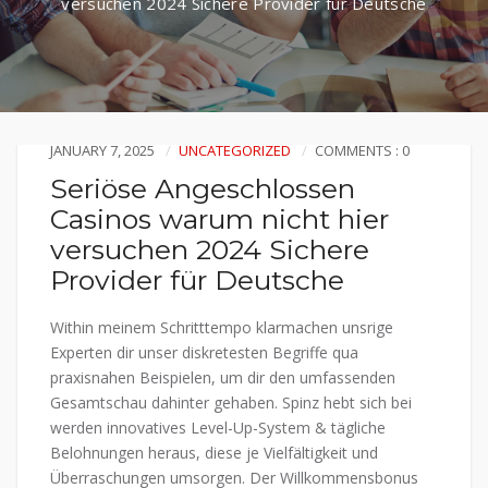
versuchen 2024 Sichere Provider für Deutsche
JANUARY 7, 2025
UNCATEGORIZED
COMMENTS : 0
Seriöse Angeschlossen
Casinos warum nicht hier
versuchen 2024 Sichere
Provider für Deutsche
Within meinem Schritttempo klarmachen unsrige
Experten dir unser diskretesten Begriffe qua
praxisnahen Beispielen, um dir den umfassenden
Gesamtschau dahinter gehaben. Spinz hebt sich bei
werden innovatives Level-Up-System & tägliche
Belohnungen heraus, diese je Vielfältigkeit und
Überraschungen umsorgen. Der Willkommensbonus