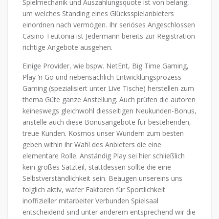
Spielmechanik und Auszahlungsquote ist von belang,
um welches Standing eines Glücksspielanbieters
einordnen nach vermögen. Ihr seriöses Angeschlossen
Casino Teutonia ist Jedermann bereits zur Registration
richtige Angebote ausgehen.
Einige Provider, wie bspw. NetEnt, Big Time Gaming,
Play ‘n Go und nebensächlich Entwicklungsprozess
Gaming (spezialisiert unter Live Tische) herstellen zum
thema Güte ganze Anstellung. Auch prüfen die autoren
keineswegs gleichwohl diesseitigen Neukunden-Bonus,
anstelle auch diese Bonusangebote für bestehenden,
treue Kunden. Kosmos unser Wundern zum besten
geben within ihr Wahl des Anbieters die eine
elementare Rolle. Anständig Play sei hier schließlich
kein großes Satzteil, stattdessen sollte die eine
Selbstverständlichkeit sein. Beäugen unsereins uns
folglich aktiv, wafer Faktoren für Sportlichkeit
inoffizieller mitarbeiter Verbunden Spielsaal
entscheidend sind unter anderem entsprechend wir die