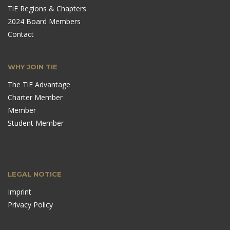
TiE Regions & Chapters
2024 Board Members
Contact
WHY JOIN TIE
The TiE Advantage
Charter Member
Member
Student Member
LEGAL NOTICE
Imprint
Privacy Policy