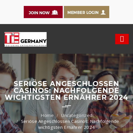
SERIÖSE ANGESCHLOSSEN
CASINOS: NACHFOLGENDE
WICHTIGSTEN ERNÄHRER 2024
Uncategorized
Seriöse Angeschlossen Casinos: Nachfolgende
wichtigsten Ernährer 2024