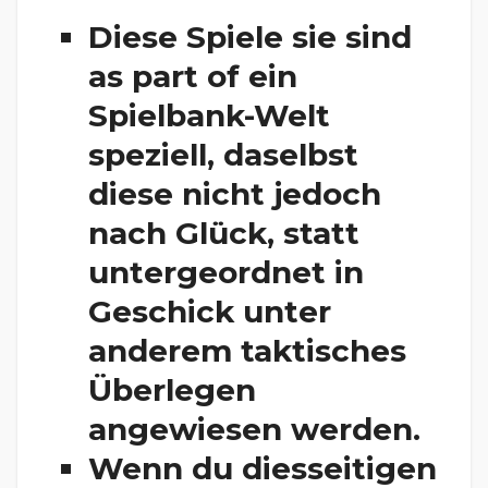
Diese Spiele sie sind
as part of ein
Spielbank-Welt
speziell, daselbst
diese nicht jedoch
nach Glück, statt
untergeordnet in
Geschick unter
anderem taktisches
Überlegen
angewiesen werden.
Wenn du diesseitigen