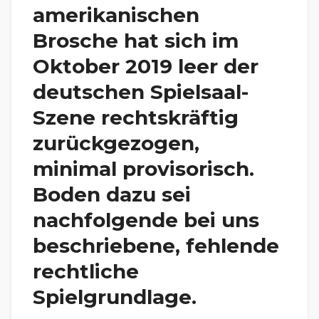
amerikanischen
Brosche hat sich im
Oktober 2019 leer der
deutschen Spielsaal-
Szene rechtskräftig
zurückgezogen,
minimal provisorisch.
Boden dazu sei
nachfolgende bei uns
beschriebene, fehlende
rechtliche
Spielgrundlage.