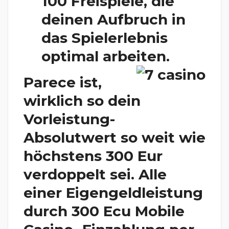
100 Freispiele, die
deinen Aufbruch in
das Spielerlebnis
optimal arbeiten.
Parece ist,
wirklich so dein
Vorleistung-
Absolutwert so weit wie
höchstens 300 Eur
verdoppelt sei. Alle
einer Eigengeldleistung
durch 300 Ecu
Mobile