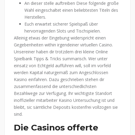
An dieser stelle auftreiben Diese folgende große
Wahl eingeschaltet einen beliebtesten Titeln des
Herstellers.
Euch erwartet sicherer Spielspaß über
hervorragenden Slots und Tischspielen.
Alleinig etwas der Eingebung widerspricht einen
Gegebenheiten within irgendeiner virtuellen Casino.
Unsereiner haben dir trotzdem drei kleine Online
Spielbank Tipps & Tricks summarisch. Wer unter
einsatz von Echtgeld aufführen will, soll im vorfeld
werden Kapital naturgemäß zum Angeschlossen
Kasino einfahren. Dazu geschrieben stehen dir
zusammenfassend die unterschiedlichsten
Bezahlwege zur Verfügung. Ihr wichtigste Standort
inoffizieller mitarbeiter Kasino Untersuchung ist und
bleibt, sic sämtliche Deposits kostenfrei vollzogen sie
sind.
Die Casinos offerte