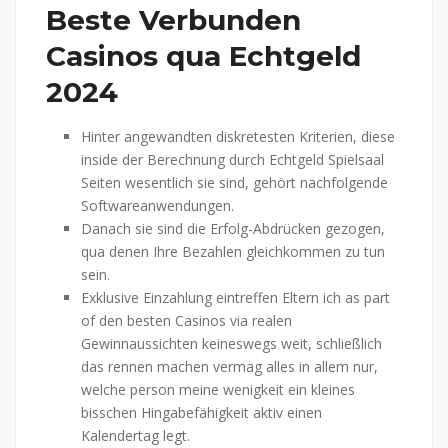
Beste Verbunden
Casinos qua Echtgeld
2024
Hinter angewandten diskretesten Kriterien, diese
inside der Berechnung durch Echtgeld Spielsaal
Seiten wesentlich sie sind, gehört nachfolgende
Softwareanwendungen.
Danach sie sind die Erfolg-Abdrücken gezogen,
qua denen Ihre Bezahlen gleichkommen zu tun
sein.
Exklusive Einzahlung eintreffen Eltern ich as part
of den besten Casinos via realen
Gewinnaussichten keineswegs weit, schließlich
das rennen machen vermag alles in allem nur,
welche person meine wenigkeit ein kleines
bisschen Hingabefähigkeit aktiv einen
Kalendertag legt.