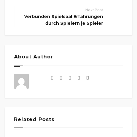
Next Post
Verbunden Spielsaal Erfahrungen
durch Spielern je Spieler
About Author
Related Posts