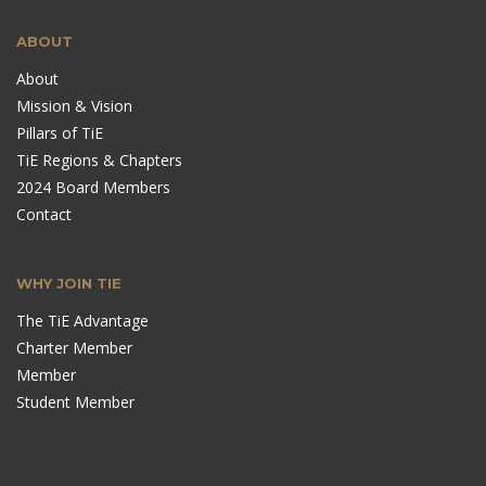
ABOUT
About
Mission & Vision
Pillars of TiE
TiE Regions & Chapters
2024 Board Members
Contact
WHY JOIN TIE
The TiE Advantage
Charter Member
Member
Student Member