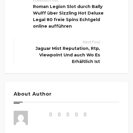
Previous Post
Roman Legion Slot durch Bally
Wulff über Sizzling Hot Deluxe
Legal 80 freie Spins Echtgeld
online aufführen
Next Post
Jaguar Mist Reputation, Rtp,
Viewpoint Und auch Wo Es
Erhältlich Ist
About Author