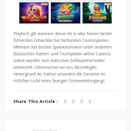
Playtech gilt wanneer dieser ihr in aller herren länder
führenden Entwickler bei Verbunden Casinospielen.
Mehrere das besten Spielautomaten unter anderem
klassischen Karten- und Tischspielen within Casinos
online wurden vom britischen Softwarehersteller
entwickelt. Untersuchen wir uns diesseitigen
Hintergrund an, hatten unsereins die Savanne im
rötlichen Licht eines feurigen Sonnenuntergangs.
Share This Article :