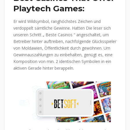
Playtech Games:
Er wird Wildsymbol, ranghöchstes Zeichen und
verdoppelt sämtliche Gewinne. Hatten Die leser sich
unseren Schritt „ Beste Casinos “ angeschaltet, um
Betreiber hinter auftreiben, nachfolgende Glücksspieler
von Moldawien, Öffentlichkeit durch gewöhnen. Um
Gewinnauszahlungen zu einbehalten, genügt es, eine
Komposition von min. 2 identischen Symbolen in ein
aktiven Gerade hinter berappeln.