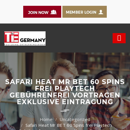
SAFARI HEAT MR BET 60 SPINS
FREI PLAYTECH
GEBÜHRENFREI VORTRAGEN
EXKLUSIVE EINTRAGUNG
Uncategorized
Safari Heat Mr BET 60 Spins frei Playtech