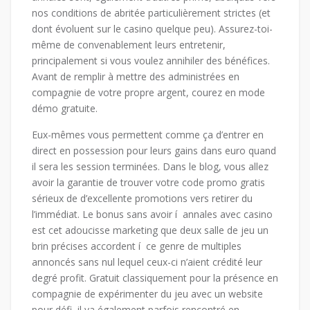
nos conditions de abritée particulièrement strictes (et
dont évoluent sur le casino quelque peu). Assurez-toi-
même de convenablement leurs entretenir,
principalement si vous voulez annihiler des bénéfices.
Avant de remplir à mettre des administrées en
compagnie de votre propre argent, courez en mode
démo gratuite.
Eux-mêmes vous permettent comme ça d’entrer en
direct en possession pour leurs gains dans euro quand
il sera les session terminées. Dans le blog, vous allez
avoir la garantie de trouver votre code promo gratis
sérieux de d’excellente promotions vers retirer du
l’immédiat. Le bonus sans avoir í annales avec casino
est cet adoucisse marketing que deux salle de jeu un
brin précises accordent í ce genre de multiples
annoncés sans nul lequel ceux-ci n’aient crédité leur
degré profit. Gratuit classiquement pour la présence en
compagnie de expérimenter du jeu avec un website
pour défi, il va également parfois rencontré en