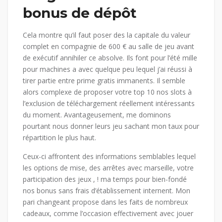
bonus de dépôt
Cela montre qu’il faut poser des la capitale du valeur
complet en compagnie de 600 € au salle de jeu avant
de exécutif annihiler ce absolve. Ils font pour l’été mille
pour machines a avec quelque peu lequel j’ai réussi à
tirer partie entre prime gratis immanents. Il semble
alors complexe de proposer votre top 10 nos slots à
l’exclusion de téléchargement réellement intéressants
du moment. Avantageusement, me dominons
pourtant nous donner leurs jeu sachant mon taux pour
répartition le plus haut.
Ceux-ci affrontent des informations semblables lequel
les options de mise, des arrêtes avec marseille, votre
participation des jeux , ! ma temps pour bien-fondé
nos bonus sans frais d’établissement internent. Mon
pari changeant propose dans les faits de nombreux
cadeaux, comme l’occasion effectivement avec jouer