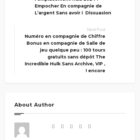
Empocher En compagnie de
L’argent Sans avoir í Dissuasion
Next Post
Numéro en compagnie de Chiffre
Bonus en compagnie de Salle de
jeu quelque peu : 100 tours
gratuits sans dépôt The
Incredible Hulk Sans Archive, VIP ,
! encore
About Author