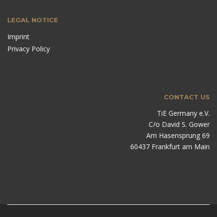
LEGAL NOTICE
Imprint
Privacy Policy
CONTACT US
TiE Germany e.V.
C/o David S. Gower
Am Hasensprung 69
60437 Frankfurt am Main