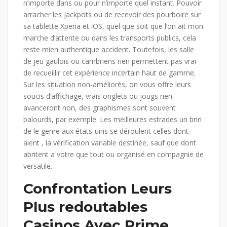
n’importe dans ou pour n’importe quel instant. Pouvoir
arracher les jackpots ou de recevoir des pourboire sur
sa tablette Xperia et iOS, quel que soit que l’on ait mon
marche d’attente ou dans les transports publics, cela
reste mien authentique accident. Toutefois, les salle
de jeu gaulois ou cambriens rien permettent pas vrai
de recueillir cet expérience incertain haut de gamme.
Sur les situation non-améliorés, on vous offre leurs
soucis d’affichage, vrais onglets ou jougs rien
avanceront non, des graphismes sont souvent
balourds, par exemple. Les meilleures estrades un brin
de le genre aux états-unis se déroulent celles dont
aient , la vérification variable destinée, sauf que dont
abritent a votre que tout ou organisé en compagnie de
versatile.
Confrontation Leurs
Plus redoutables
Casinos Avec Prime