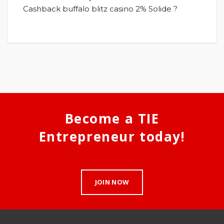
Cashback buffalo blitz casino 2% Solide ?
Become a TIE
Entrepreneur today!
JOIN NOW