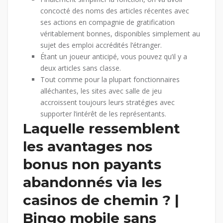
concocté des noms des articles récentes avec
ses actions en compagnie de gratification
véritablement bonnes, disponibles simplement au
sujet des emploi accrédités l’étranger.
Étant un joueur anticipé, vous pouvez qu’il y a
deux articles sans classe.
Tout comme pour la plupart fonctionnaires
alléchantes, les sites avec salle de jeu
accroissent toujours leurs stratégies avec
supporter l’intérêt de les représentants.
Laquelle ressemblent
les avantages nos
bonus non payants
abandonnés via les
casinos de chemin ? |
Bingo mobile sans