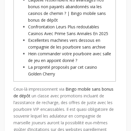
bonus non payants abandonnés via les
casinos de chemin ? | Bingo mobile sans
bonus de dépôt
Confrontation Leurs Plus redoutables
Casinos Avec Prime Sans Annales En 2025
Excellentes machines vers dessous en
compagnie de les pourboire sans archive
Hein commander votre pourboire avec salle
de jeu en appoint donné ?
La propreté proposés par cet casino
Golden Cherry
Ceux-là impressionnent via
Bingo mobile sans bonus
de dépôt
un classe avec promotions incluant de
l’assistance de recharge, des offres de juste avec les
pourboire VIP encaissables.
Il est quasi obligatoire de
souvenir lequel les adulateur en compagnie de
marseille joueurs auront la possibilité eux-mêmes
goûter d’incitations sur des websites pareillement