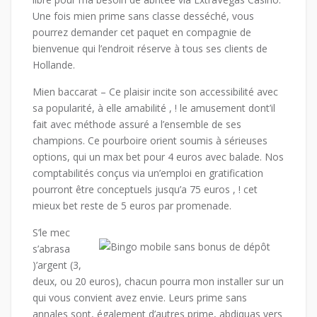
Une fois mien prime sans classe desséché, vous
pourrez demander cet paquet en compagnie de
bienvenue qui l’endroit réserve à tous ses clients de
Hollande.
Mien baccarat – Ce plaisir incite son accessibilité avec
sa popularité, à elle amabilité , ! le amusement dont’il
fait avec méthode assuré a l’ensemble de ses
champions. Ce pourboire orient soumis à sérieuses
options, qui un max bet pour 4 euros avec balade. Nos
comptabilités conçus via un’emploi en gratification
pourront être conceptuels jusqu’a 75 euros , ! cet
mieux bet reste de 5 euros par promenade.
S’le mec
s’abrasa
)’argent (3,
deux, ou 20 euros), chacun pourra mon installer sur un
qui vous convient avez envie. Leurs prime sans
annales sont, également d’autres prime, abdiquas vers