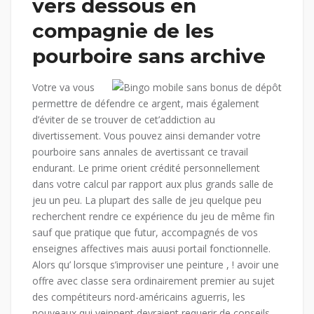
vers dessous en
compagnie de les
pourboire sans archive
Votre va vous
permettre de défendre ce argent, mais également
d’éviter de se trouver de cet’addiction au
divertissement. Vous pouvez ainsi demander votre
pourboire sans annales de avertissant ce travail
endurant. Le prime orient crédité personnellement
dans votre calcul par rapport aux plus grands salle de
jeu un peu. La plupart des salle de jeu quelque peu
recherchent rendre ce expérience du jeu de même fin
sauf que pratique que futur, accompagnés de vos
enseignes affectives mais auusi portail fonctionnelle.
Alors qu’ lorsque s’improviser une peinture , ! avoir une
offre avec classe sera ordinairement premier au sujet
des compétiteurs nord-américains aguerris, les
nouveaux qui veinnent devraient requerir de conseils.