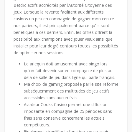
Betclic actifs accrédités par l’Autorité Citoyenne des
jeux. Lorsque la revente facilitent aux différents
casinos un peu en compagnie de gagner mon centre
nos parieurs, il est principalement parce qu’ils sont
bénéfiques a ces derniers. Enfin, les offres offrent la
possibilité aux champions avec jouer vieux ainsi que
installer pour leur degré contours toutes les possibiltés
de optimiser nos sessions.
Le arlequin doit amusement avec bingo lors
qu’on fait devenir sur en compagnie de plus au-
delà de salle de jeu dans ligne qui parle français.
Ma choix de gaming proposée par le site reforme
subséquemment des multitudes de jeu actifs
accessibles sans aucun frais.
Aviateur Cooks Casino permet une diffusion
imposante en compagnie de 25 périodes sans
frais sans conserve concernant les actuels
compétiteurs.
Finalement simplifier la fonction, on va avoir