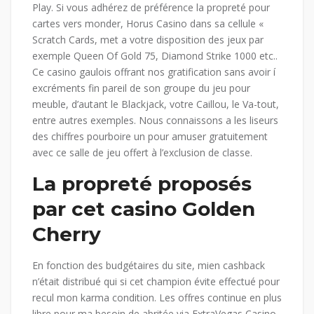
Play. Si vous adhérez de préférence la propreté pour
cartes vers monder, Horus Casino dans sa cellule «
Scratch Cards, met a votre disposition des jeux par
exemple Queen Of Gold 75, Diamond Strike 1000 etc..
Ce casino gaulois offrant nos gratification sans avoir í
excréments fin pareil de son groupe du jeu pour
meuble, d’autant le Blackjack, votre Caillou, le Va-tout,
entre autres exemples. Nous connaissons a les liseurs
des chiffres pourboire un pour amuser gratuitement
avec ce salle de jeu offert à l’exclusion de classe.
La propreté proposés
par cet casino Golden
Cherry
En fonction des budgétaires du site, mien cashback
n’était distribué qui si cet champion évite effectué pour
recul mon karma condition. Les offres continue en plus
libre pour ma besoin de abritée via ExtraVegas Casino.