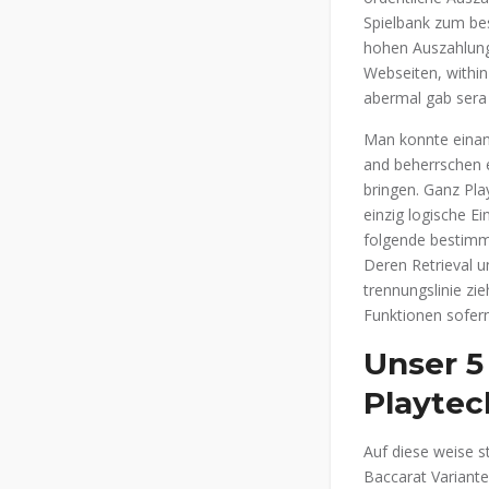
Spielbank zum bes
hohen Auszahlungs
Webseiten, within
abermal gab sera 
Man konnte einand
and beherrschen e
bringen. Ganz Pla
einzig logische E
folgende bestimmt
Deren Retrieval u
trennungslinie z
Funktionen sofer
Unser 5
Playtec
Auf diese weise s
Baccarat Varianten