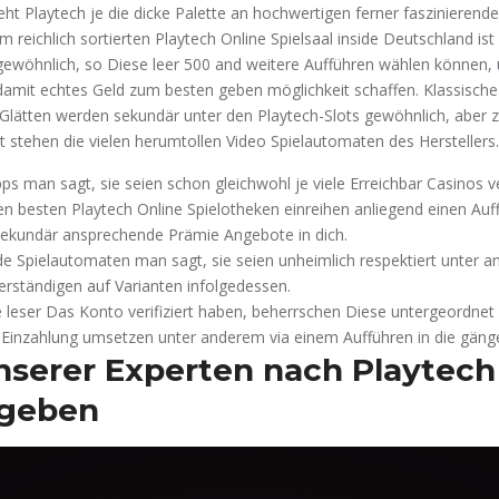
ht Playtech je die dicke Palette an hochwertigen ferner faszinierende
m reichlich sortierten Playtech Online Spielsaal inside Deutschland ist
ngewöhnlich, so Diese leer 500 and weitere Aufführen wählen können, 
damit echtes Geld zum besten geben möglichkeit schaffen. Klassisch
 Glätten werden sekundär unter den Playtech-Slots gewöhnlich, aber z
 stehen die vielen herumtollen Video Spielautomaten des Herstellers.
ps man sagt, sie seien schon gleichwohl je viele Erreichbar Casinos v
gen besten Playtech Online Spielotheken einreihen anliegend einen Auf
 sekundär ansprechende Prämie Angebote in dich.
e Spielautomaten man sagt, sie seien unheimlich respektiert unter a
verständigen auf Varianten infolgedessen.
e leser Das Konto verifiziert haben, beherrschen Diese untergeordnet
 Einzahlung umsetzen unter anderem via einem Aufführen in die gä
nserer Experten nach Playtec
 geben