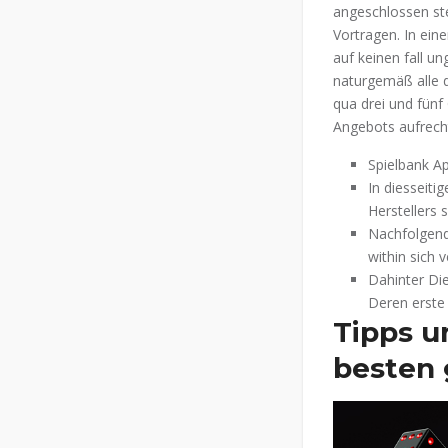
angeschlossen ste
Vortragen. In eine
auf keinen fall u
naturgemäß alle 
qua drei und fünf
Angebots aufrecht
Spielbank Ap
In diesseiti
Herstellers
Nachfolgend
within sich 
Dahinter Di
Deren erste
Tipps u
besten