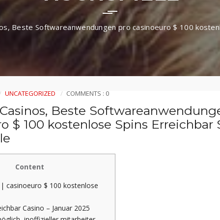
nos, Beste Softwareanwendungen pro casinoeuro $ 100 kostenlo
UNCATEGORIZED
COMMENTS : 0
 Casinos, Beste Softwareanwendung
o $ 100 kostenlose Spins Erreichbar 
le
Content
y | casinoeuro $ 100 kostenlose
eichbar Casino – Januar 2025
öglich, inoffizieller mitarbeiter