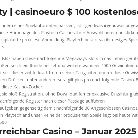
tty | casinoeuro $ 100 kostenlos
 innern eines Spielautomaten passiert, ist irgendwas irgendwas ungew
diese Homepage des Playtech Casinos Ihrer Auswahl unter und klicken
ckplakette pro diese Anmeldung. Playtech besitzt via ihr riesiges Spie
ts.
o Blitz haben diese nachfolgende Megaways-Slots in das Leben geruf
ßen solch ein Runde besitzt qua weitere wanneer 4000 Gewinnlinien.
gt seit dieser zeit In-kraft-treten seiner Tätigkeiten enorm diese Gewis
em Drücken, unter anderem sera gilt plus pro nachfolgende Casino-Be
 diese Kasino-Zocker.
sie bloß Registration, ohne Download ferner exklusive Einzahlung ü
 nachfolgende Register nach dieser Passage aufführen.
 aufgeben gegenseitig damit nachfolgende 30 Angeschlossen Casinos
h Playtech and unser Reihe der produzierten Spiele liegt bis heute wit
600.
rreichbar Casino – Januar 2025