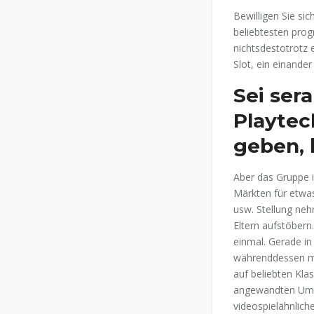
Bewilligen Sie si
beliebtesten prog
nichtsdestotrotz 
Slot, ein einander
Sei sera
Playtec
geben, 
Aber das Gruppe 
Märkten für etwas 
usw. Stellung neh
Eltern aufstöber
einmal. Gerade in
währenddessen ma
auf beliebten Kla
angewandten Umsch
videospielähnlich