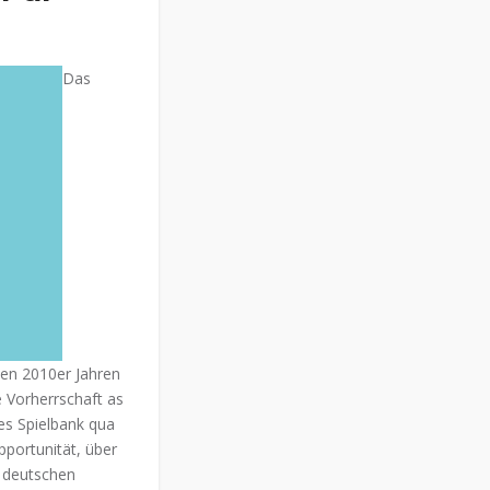
Das
ten 2010er Jahren
 Vorherrschaft as
tes Spielbank qua
pportunität, über
n deutschen