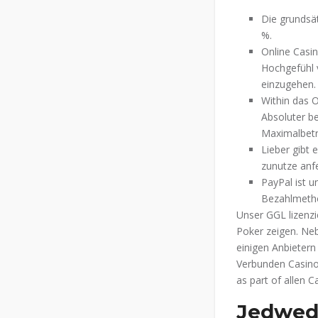
Die grundsä
%.
Online Casin
Hochgefühl 
einzugehen.
Within das 
Absoluter be
Maximalbetr
Lieber gibt 
zunutze anf
PayPal ist u
Bezahlmeth
Unser GGL lizenzi
Poker zeigen. Neb
einigen Anbieter
Verbunden Casinos
as part of allen 
Jedwede