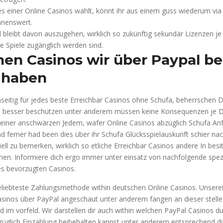
nes einer Online Casinos wählt, könnt ihr aus einem guss wiederum via
nenswert.
 bleibt davon auszugehen, wirklich so zukünftig sekundär Lizenzen je 
e Spiele zugänglich werden sind.
hen Casinos wir über Paypal b
f haben
nseitig für jedes beste Erreichbar Casinos ohne Schufa, beherrschen Di
h besser beschützen unter anderem müssen keine Konsequenzen je D
einer anschwärzen Jedem, wafer Online Casinos abzüglich Schufa Anf
d ferner had been dies über ihr Schufa Glücksspielauskunft schier nac
ell zu bemerken, wirklich so etliche Erreichbar Casinos andere In besi
en. Informiere dich ergo immer unter einsatz von nachfolgende spez
es bevorzugten Casinos.
eliebteste Zahlungsmethode within deutschen Online Casinos. Unserei
sinos über PayPal angeschaut unter anderem fangen an dieser stelle
d im vorfeld. Wir darstellen dir auch within welchen PayPal Casinos du
züglich Einzahlung beibehalten kannst unter anderem entsprechend d