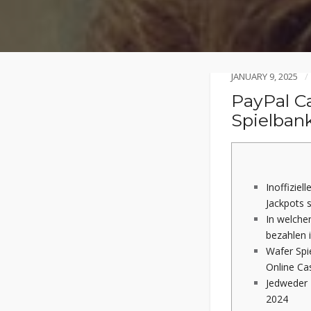
JANUARY 9, 2025
PayPal Ca
Spielbank
Inoffiziel
Jackpots s
In welche
bezahlen 
Wafer Spi
Online Cas
Jedweder 
2024