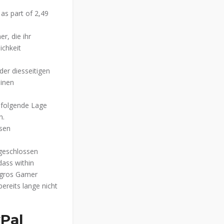
as part of 2,49
r, die ihr
ichkeit
er diesseitigen
einen
chfolgende Lage
n.
ssen
ngeschlossen
dass within
s gros Gamer
ereits lange nicht
Pal