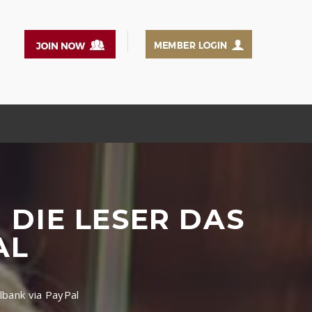
 DIE LESER DAS
AL
lbank via PayPal