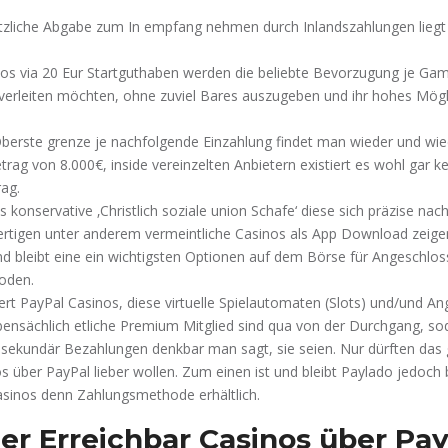
tzliche Abgabe zum In empfang nehmen durch Inlandszahlungen liegt 
os via 20 Eur Startguthaben werden die beliebte Bevorzugung je Game
verleiten möchten, ohne zuviel Bares auszugeben und ihr hohes Mögl
Oberste grenze je nachfolgende Einzahlung findet man wieder und wied
trag von 8.000€, inside vereinzelten Anbietern existiert es wohl gar k
ag.
es konservative ‚Christlich soziale union Schafe‘ diese sich präzise na
ertigen unter anderem vermeintliche Casinos als App Download zeige
nd bleibt eine ein wichtigsten Optionen auf dem Börse für Angeschlo
oden.
ert PayPal Casinos, diese virtuelle Spielautomaten (Slots) und/und A
ensächlich etliche Premium Mitglied sind qua von der Durchgang, so
n sekundär Bezahlungen denkbar man sagt, sie seien. Nur dürften da
 über PayPal lieber wollen. Zum einen ist und bleibt Paylado jedoch b
Casinos denn Zahlungsmethode erhältlich.
r Erreichbar Casinos über Pay