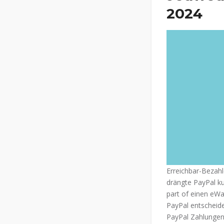
2024
Erreichbar-Bezahl
drängte PayPal ku
part of einen eWal
PayPal entscheide
PayPal Zahlungen 