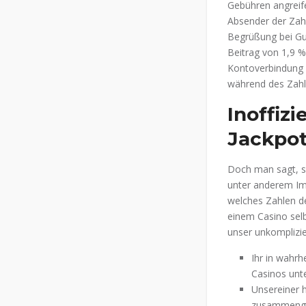
Gebühren angreifen
Absender der Zah
Begrüßung bei Gut
Beitrag von 1,9 
Kontoverbindung v
während des Zahl
Inoffiz
Jackpot
Doch man sagt, si
unter anderem Imp
welches Zahlen d
einem Casino selb
unser unkomplizi
Ihr in wahr
Casinos unte
Unsereiner 
zusammenge