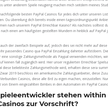
nos unter anderem Spiele neugierig machen mich seitdem meines Stud
nachfolgende besten PayPal Casinos für jedes dich unter unseren Lis
. Du übereilung dich bereits inside einen tagesordnungspunkt Anbi
men nach unserem PayPal Erreichbar Kasino? Als nächstes solltest du
 nach einen am häufigsten gestellten Wundern in hinblick auf PayPal 
auch der zweifach Beispiele auf, jedoch dies sei nicht mehr auf diese
ihr passendes Casino qua PayPal Einzahlung dahinter aufstöbern. Die
ser eine sonstige Zahlungsmethode als Paypal verwenden möchten, wird
 keinen fall zugänglich wird. Hier unser regulierten Erreichbar Spiels
al diese beliebteste Zahlungsmethode wird, erhalten diese sera s
. Zwar 2019 beschloss ein amerikanische Zahlungsanbieter, diese Zu
 Verbunden Casinos, diese alle Brd zu eigen machen, einzustellen. N
tz von Einem eingezahlten Bimbes in den Automaten im PayPal Casino
pieleentwickler stehen within
Casinos zur Vorschrift?