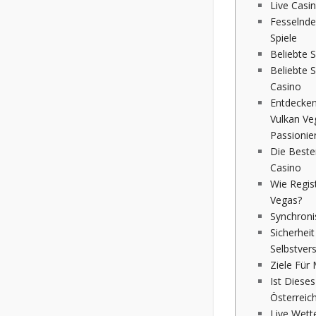
Live Casi
Fesselnde
Spiele
Beliebte 
Beliebte S
Casino
Entdecken
Vulkan Ve
Passionier
Die Beste
Casino
Wie Regist
Vegas?
Synchroni
Sicherhei
Selbstvers
Ziele Für
Ist Diese
Österreich
Live Wett