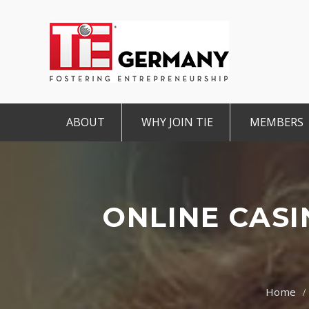
ABOUT
WHY JOIN TIE
MEMBERS
Mission & Vision
The TiE Advantage
Charte
Pillars of TiE
Charter Member
Associa
TiE Regions & Chapters
Member
ONLINE CASI
Contact
Student Member
IMPRINT