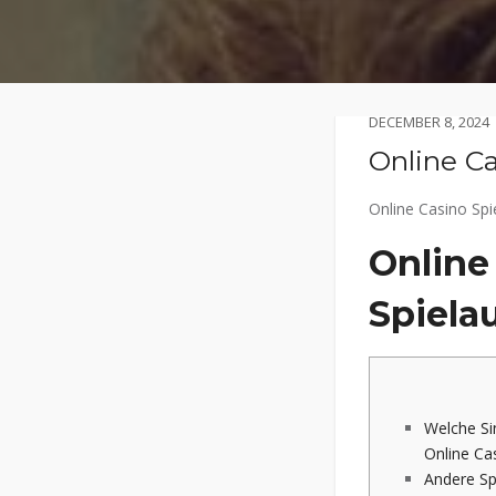
DECEMBER 8, 2024
Online Ca
Online Casino Spi
Online
Spiela
Welche Si
Online Ca
Andere Sp