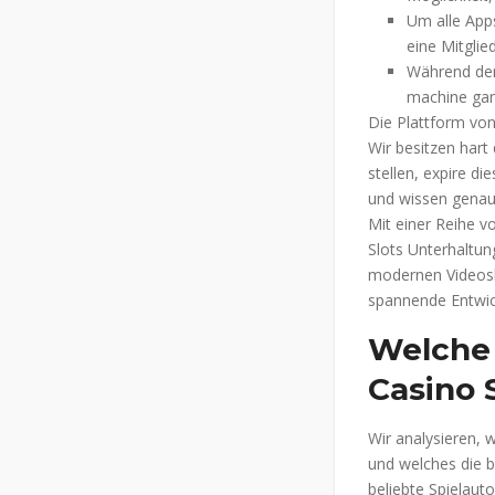
Um alle Apps
eine Mitglie
Während der
machine ga
Die Plattform von
Wir besitzen hart
stellen, expire d
und wissen genau,
Mit einer Reihe 
Slots Unterhaltun
modernen Videoslo
spannende Entwic
Welche 
Casino 
Wir analysieren,
und welches die b
beliebte Spielau