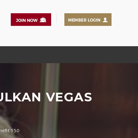
VULKAN VEGAS
nefit 150