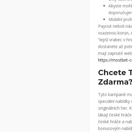
Abyste mohli
doporučujem
Mobilní proh
Payout neboli náv
vsazenou korun, d
“lepší vrabec v h
dostanete až poté
mají zapnuté web
https://mostbet-c
Chcete 
Zdarma
Tyto kampaně maj
speciální nabídky 
originálních her. 
lákají české hráč
české hráče a nab
bonusovým nabídk