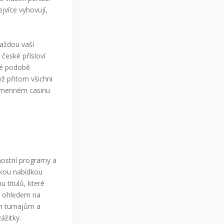
jvíce vyhovují,
každou vaší
české přísloví
iré podobě
ž přitom všichni
kamenném casinu
nostní programy a
rokou nabídkou
u titulů, které
 s ohledem na
ým turnajům a
ážitky.