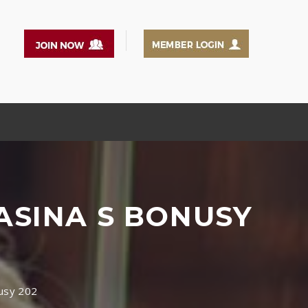
ASINA S BONUSY
nusy 202