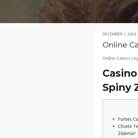
DECEMBER 1, 2024
Online Ca
Online Casino Leg
Casino
Spiny 
Forbes Ca
Chcete Tw
Zdarma?