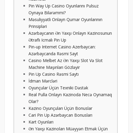
Pin Way Up Casino Oyunlarını Pulsuz
Oynaya Bilərəmmi?
Məsuliyyətli Onlayn Qumar Oyunlarının
Prinsipləri
Azərbaycanın Ən Yaxşı Onlayn Kazinosunun
Ətraflı Icmalı Pin Up
Pin-up Internet Casino Azerbaycan:
Azərbaycanda Rəsmi Sayt
Casino Melbet Az Ən Yaxşı Slot Və Slot
Machine Maşınları Gözləyir
Pin Up Casino Rəsmi Saytı
İdman Mərcləri
Oyunçular Üçün Texniki Dəstək
Real Pulla Onlayn Kazinoda Necə Oynamaq
Olar?
Kazino Oyunçuları Üçün Bonuslar
Cari Pin Up Azərbaycan Bonusları
Kart Oyunları
Ən Yaxşı Kazinoları Müəyyən Etmək Üçün