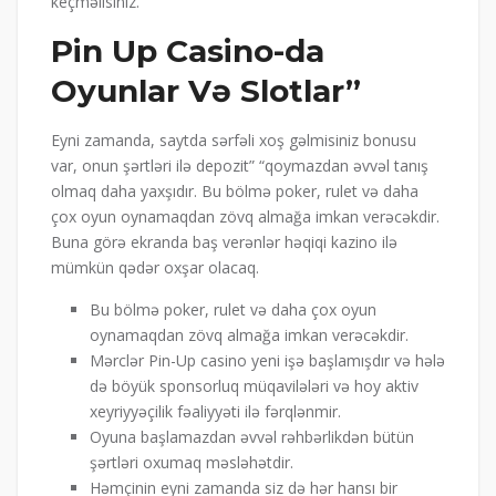
keçməlisiniz.
Pin Up Casino-da
Oyunlar Və Slotlar”
Eyni zamanda, saytda sərfəli xoş gəlmisiniz bonusu
var, onun şərtləri ilə depozit” “qoymazdan əvvəl tanış
olmaq daha yaxşıdır. Bu bölmə poker, rulet və daha
çox oyun oynamaqdan zövq almağa imkan verəcəkdir.
Buna görə ekranda baş verənlər həqiqi kazino ilə
mümkün qədər oxşar olacaq.
Bu bölmə poker, rulet və daha çox oyun
oynamaqdan zövq almağa imkan verəcəkdir.
Mərclər Pin-Up casino yeni işə başlamışdır və hələ
də böyük sponsorluq müqavilələri və hoy aktiv
xeyriyyəçilik fəaliyyəti ilə fərqlənmir.
Oyuna başlamazdan əvvəl rəhbərlikdən bütün
şərtləri oxumaq məsləhətdir.
Həmçinin eyni zamanda siz də hər hansı bir