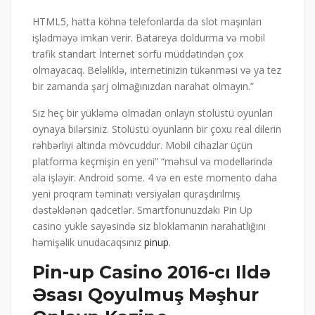
HTML5, hətta köhnə telefonlarda da slot maşınları
işlədməyə imkan verir. Batareya doldurma və mobil
trafik standart İnternet sörfü müddətindən çox
olmayacaq. Beləliklə, internetinizin tükənməsi və ya tez
bir zamanda şarj olmağınızdan narahat olmayın.”
Siz heç bir yükləmə olmadan onlayn stolüstü oyunları
oynaya bilərsiniz. Stolüstü oyunların bir çoxu real dilerin
rəhbərliyi altında mövcuddur. Mobil cihazlar üçün
platforma keçmişin en yeni” “məhsul və modellərində
əla işləyir. Android some. 4 və en este momento daha
yeni proqram təminatı versiyaları quraşdırılmış
dəstəklənən qadcetlər. Smartfonunuzdakı Pin Up
casino yukle sayəsində siz bloklamanın narahatlığını
həmişəlik unudacaqsınız
pinup
.
Pin-up Casino 2016-cı Ildə
Əsası Qoyulmuş Məşhur