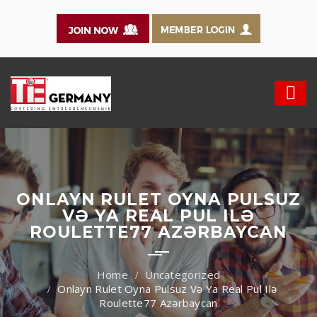
ONLAYN RULET OYNA PULSUZ
VƏ YA REAL PUL ILƏ
ROULETTE77 AZƏRBAYCAN
Uncategorized
Onlayn Rulet Oyna Pulsuz Və Ya Real Pul Ilə
Roulette77 Azərbaycan