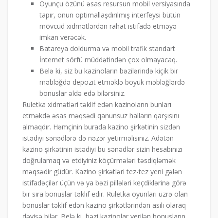
Oyunçu özünü əsas resursun mobil versiyasında
tapır, onun optimallaşdırılmış interfeysi bütün
mövcud xidmətlərdən rahat istifadə etməyə
imkan verəcək.
Batareya doldurma və mobil trafik standart
İnternet sörfü müddətindən çox olmayacaq.
Belə ki, siz bu kazinoların bəzilərində kiçik bir
məbləğdə depozit etməklə böyük məbləğlərdə
bonuslar əldə edə bilərsiniz.
Ruletka xidmətləri təklif edən kazinoların bunları
etməkdə əsas məqsədi qanunsuz halların qarşısını
almaqdır. Həmçinin burada kazino şirkətinin sizdən
istədiyi sənədlərə də nəzər yetirməlisiniz. Adətən
kazino şirkətinin istədiyi bu sənədlər sizin hesabınızı
doğrulamaq və etdiyiniz köçürmələri təsdiqləmək
məqsədir güdür. Kazino şirkətləri tez-tez yeni gələn
istifadəçilər üçün və ya bəzi pillələri keçdiklərinə görə
bir sıra bonuslar təklif edir. Ruletka oyunları üzrə olan
bonuslar təklif edən kazino şirkətlərindən asılı olaraq
dəyişə bilər. Belə ki, bəzi kazinolar verilən bonusların