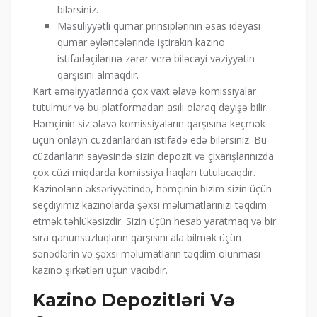
bilərsiniz.
Məsuliyyətli qumar prinsiplərinin əsas ideyası
qumar əyləncələrində iştirakın kazino
istifadəçilərinə zərər verə biləcəyi vəziyyətin
qarşısını almaqdır.
Kart əməliyyatlarında çox vaxt əlavə komissiyalar
tutulmur və bu platformadan asılı olaraq dəyişə bilir.
Həmçinin siz əlavə komissiyaların qarşısına keçmək
üçün onlayn cüzdanlardan istifadə edə bilərsiniz. Bu
cüzdanların sayəsində sizin depozit və çıxarışlarınızda
çox cüzi miqdarda komissiya haqları tutulacaqdır.
Kazinoların əksəriyyətində, həmçinin bizim sizin üçün
seçdiyimiz kazinolarda şəxsi məlumatlarınızı təqdim
etmək təhlükəsizdir. Sizin üçün hesab yaratmaq və bir
sıra qanunsuzluqların qarşısını ala bilmək üçün
sənədlərin və şəxsi məlumatların təqdim olunması
kazino şirkətləri üçün vacibdir.
Kazino Depozitləri Və