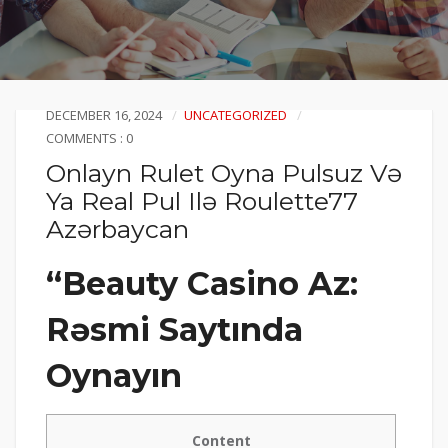
DECEMBER 16, 2024
UNCATEGORIZED
COMMENTS : 0
Onlayn Rulet Oyna Pulsuz Və
Ya Real Pul Ilə Roulette77
Azərbaycan
“Beauty Casino Az:
Rəsmi Saytında
Oynayın
Content