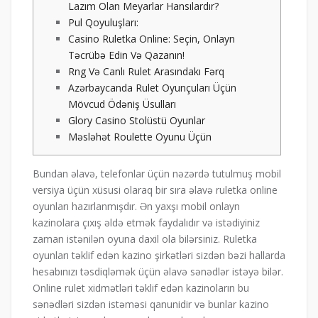
Lazım Olan Meyarlar Hansılardır?
Pul Qoyuluşları:
Casino Ruletka Online: Seçin, Onlayn
Təcrübə Edin Və Qazanın!
Rng Və Canlı Rulet Arasındakı Fərq
Azərbaycanda Rulet Oyunçuları Üçün
Mövcud Ödəniş Üsulları
Glory Casino Stolüstü Oyunlar
Məsləhət Roulette Oyunu Üçün
Bundan əlavə, telefonlar üçün nəzərdə tutulmuş mobil
versiya üçün xüsusi olaraq bir sıra əlavə ruletka online
oyunları hazırlanmışdır. Ən yaxşı mobil onlayn
kazinolara çıxış əldə etmək faydalıdır və istədiyiniz
zaman istənilən oyuna daxil ola bilərsiniz. Ruletka
oyunları təklif edən kazino şirkətləri sizdən bəzi hallarda
hesabınızı təsdiqləmək üçün əlavə sənədlər istəyə bilər.
Online rulet xidmətləri təklif edən kazinoların bu
sənədləri sizdən istəməsi qanunidir və bunlar kazino