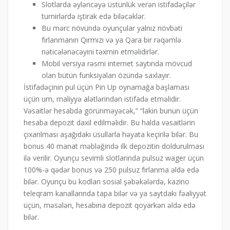
Slotlarda əyləncəyə üstünlük verən istifadəçilər
turnirlərdə iştirak edə biləcəklər.
Bu mərc növündə oyunçular yalnız növbəti
fırlanmanın Qırmızı və ya Qara bir rəqəmlə
nəticələnəcəyini təxmin etməlidirlər.
Mobil versiya rəsmi internet saytında mövcud
olan bütün funksiyaları özündə saxlayır.
İstifadəçinin pul üçün Pin Up oynamağa başlaması
üçün um, maliyyə alətlərindən istifadə etməlidir.
Vəsaitlər hesabda görünməyəcək,” “lakin bunun üçün
hesaba depozit daxil edilməlidir. Bu halda vəsaitlərin
çıxarılması aşağıdakı üsullarla həyata keçirilə bilər. Bu
bonus 40 manat məbləğində ilk depozitin doldurulması
ilə verilir. Oyunçu sevimli slotlarında pulsuz wager üçün
100%-ə qədər bonus və 250 pulsuz fırlanma əldə edə
bilər. Oyunçu bu kodları sosial şəbəkələrdə, kazino
teleqram kanallarında tapa bilər və ya saytdakı fəaliyyət
üçün, məsələn, hesabına depozit qoyarkən əldə edə
bilər.