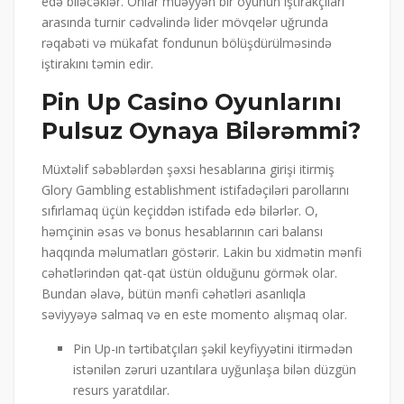
edə biləcəklər. Onlar müəyyən bir oyunun iştirakçıları
arasında turnir cədvəlində lider mövqelər uğrunda
rəqabəti və mükafat fondunun bölüşdürülməsində
iştirakını təmin edir.
Pin Up Casino Oyunlarını
Pulsuz Oynaya Bilərəmmi?
Müxtəlif səbəblərdən şəxsi hesablarına girişi itirmiş
Glory Gambling establishment istifadəçiləri parollarını
sıfırlamaq üçün keçiddən istifadə edə bilərlər. O,
həmçinin əsas və bonus hesablarının cari balansı
haqqında məlumatları göstərir. Lakin bu xidmətin mənfi
cəhətlərindən qat-qat üstün olduğunu görmək olar.
Bundan əlavə, bütün mənfi cəhətləri asanlıqla
səviyyəyə salmaq və en este momento alışmaq olar.
Pin Up-ın tərtibatçıları şəkil keyfiyyətini itirmədən
istənilən zəruri uzantılara uyğunlaşa bilən düzgün
resurs yaratdılar.