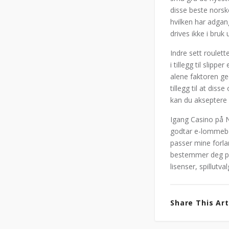
disse beste norsk
hvilken har adgang
drives ikke i bruk
Indre sett roulet
i tillegg til slipp
alene faktoren ged
tillegg til at dis
kan du akseptere a
Igang Casino på N
godtar e-lommebø
passer mine forla
bestemmer deg pås
lisenser, spillutv
Share This Arti