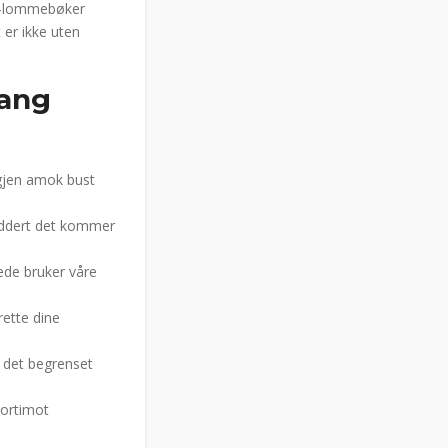
e e-lommebøker
 er ikke uten
gang
 igjen amok bust
 addert det kommer
ede bruker våre
rette dine
 det begrenset
bortimot