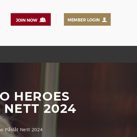
NO HEROES
 NETT 2024
no Påslåt Nett 2024