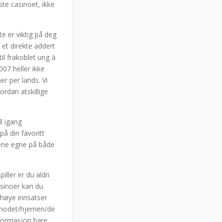
te casinoet, ikke
te er viktig på deg
 et direkte addert
 til frakoblet ung à
07 heller ikke
er per lands. Vi
vordan atskillige
l igang
å din favoritt
vene egne på både
ller er du aldri
asinoer kan du
 høye innsatser
e hodet/hjernen/de
nformasjon bare