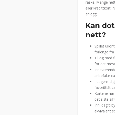
raske. Mange nett
eller kredittkort.
anlegg.
Kan dot
nett?
Spillet ukont
forlenge fra 
Til og med f
for det mest
Inneværende 
anbefalte cas
I dagens dig
favorittlåt c
Kortene har
det siste siff
Inni dag til
ekvivalent s