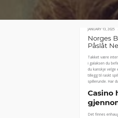
JANUARY 13, 2025
Norges B
Påslåt Ne
Takket være intern
i galaksen du bef
du kanskje velge e
tillegg til raskt 
spillerunde.
Har du
Casino 
gjennom
Det finnes enhaug 