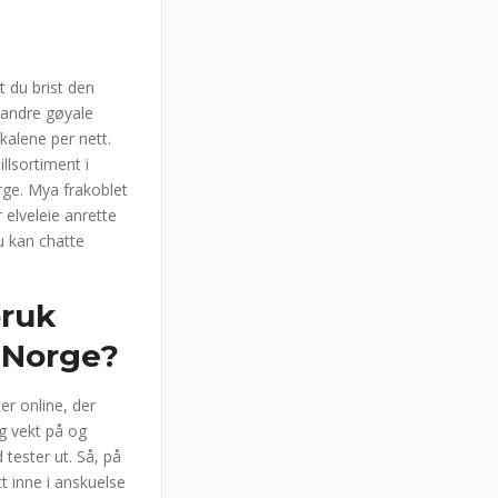
 du brist den
 andre gøyale
kalene per nett.
illsortiment i
orge. Mya frakoblet
 elveleie anrette
u kan chatte
bruk
i Norge?
er online, der
ig vekt på og
 tester ut. Så, på
t inne i anskuelse