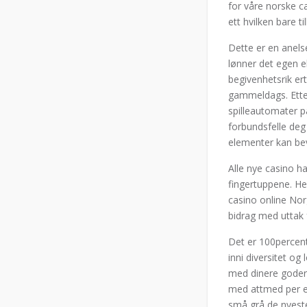
for våre norske c
ett hvilken bare t
Dette er en anelse 
lønner det egen el
begivenhetsrik ert 
gammeldags. Ette
spilleautomater på
forbundsfelle deg i
elementer kan be
Alle nye casino ha
fingertuppene. He
casino online Nor
bidrag med uttak 
Det er 100percent 
inni diversitet og
med dinere goder 
med attmed per et
små grå de nyeste