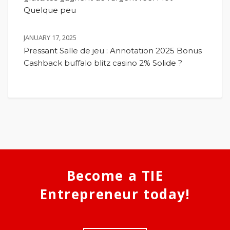
Quelque peu
JANUARY 17, 2025
Pressant Salle de jeu : Annotation 2025 Bonus
Cashback buffalo blitz casino 2% Solide ?
Become a TIE
Entrepreneur today!