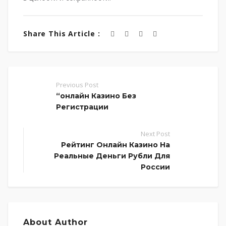
Share This Article :
Previous Post
“онлайн Казино Без
Регистрации
Next Post
Peйтинг Oнлaйн Кaзинo Нa
Peaльныe Дeньги Pубли Для
Poccии
About Author