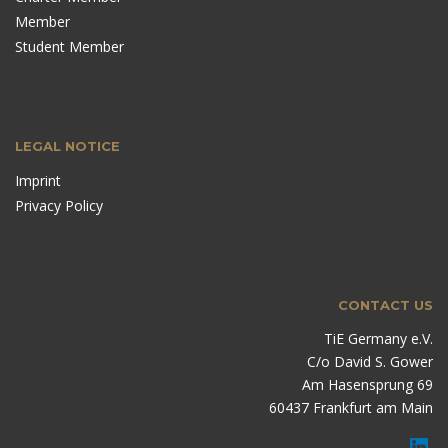
Member
Student Member
LEGAL NOTICE
Imprint
Privacy Policy
CONTACT US
TiE Germany e.V.
C/o David S. Gower
Am Hasensprung 69
60437 Frankfurt am Main