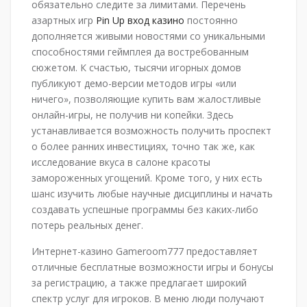
обязательно следите за лимитами. Перечень
азартных игр
Pin Up вход казино
постоянно
дополняется живыми новостями со уникальными
способностями геймплея да востребованным
сюжетом. К счастью, тысячи игорных домов
публикуют демо-версии методов игры «или
ничего», позволяющие купить вам жалостливые
онлайн-игры, не получив ни копейки. Здесь
устанавливается возможность получить проспект
о более ранних инвестициях, точно так же, как
исследование вкуса в салоне красоты
замороженных угощений. Кроме того, у них есть
шанс изучить любые научные дисциплины и начать
создавать успешные программы без каких-либо
потерь реальных денег.
Интернет-казино Gameroom777 предоставляет
отличные бесплатные возможности игры и бонусы
за регистрацию, а также предлагает широкий
спектр услуг для игроков. В меню люди получают