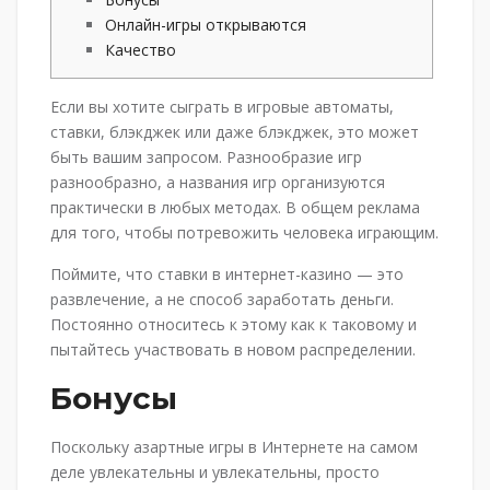
Онлайн-игры открываются
Качество
Если вы хотите сыграть в игровые автоматы,
ставки, блэкджек или даже блэкджек, это может
быть вашим запросом. Разнообразие игр
разнообразно, а названия игр организуются
практически в любых методах. В общем реклама
для того, чтобы потревожить человека играющим.
Поймите, что ставки в интернет-казино — это
развлечение, а не способ заработать деньги.
Постоянно относитесь к этому как к таковому и
пытайтесь участвовать в новом распределении.
Бонусы
Поскольку азартные игры в Интернете на самом
деле увлекательны и увлекательны, просто