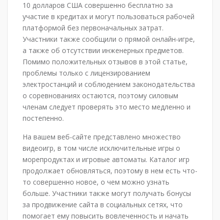
10 долларов США совершенно бесплатно за
участие в кредитах и ​​могут пользоваться рабочей
платформой без первоначальных затрат.
Участники также сообщили о прямой онлайн-игре,
а также об отсутствии инженерных предметов.
Помимо положительных отзывов в этой статье,
проблемы только с лицензированием
электростанций и соблюдением законодательства
о соревнованиях остаются, поэтому силовым
членам следует проверять это место медленно и
постепенно.
На вашем веб-сайте представлено множество
видеоигр, в том числе исключительные игры о
морепродуктах и ​​игровые автоматы. Каталог игр
продолжает обновляться, поэтому в нем есть что-
то совершенно новое, о чем можно узнать
больше. Участники также могут получать бонусы
за продвижение сайта в социальных сетях, что
помогает ему повысить вовлеченность и начать