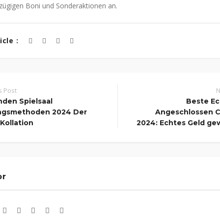
zügigen Boni und Sonderaktionen an.
cle :
s Post
N
den Spielsaal
Beste Ec
ngsmethoden 2024 Der
Angeschlossen C
Kollation
2024: Echtes Geld ge
or