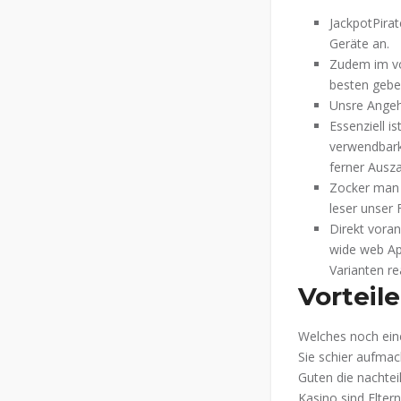
JackpotPirat
Geräte an.
Zudem im vor
besten gebe
Unsre Angeh
Essenziell i
verwendbarke
ferner Ausz
Zocker man 
leser unser 
Direkt voran
wide web App
Varianten re
Vorteil
Welches noch ein
Sie schier aufmac
Guten die nachtei
Kasino sind Elter