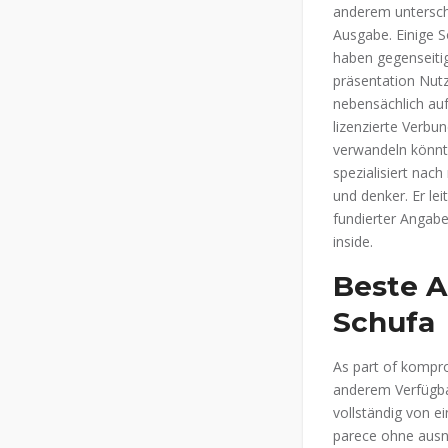
anderem untersche
Ausgabe. Einige S
haben gegenseitig
präsentation Nutz
nebensächlich auf
lizenzierte Verbu
verwandeln könnte
spezialisiert nac
und denker. Er le
fundierter Angabe
inside.
Beste A
Schufa
As part of kompro
anderem Verfügbar
vollständig von e
parece ohne ausn