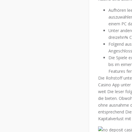
Aufhören lee
auszuwählen
einem PC dah
Unter ander
dreizehn% C
Folgend aus
Angeschloss
Die Spiele e
bis im eimer
Features fe
Die Rohstoff unte
Casino App unter 
weit Die leser fo
die bieten. Obwo
ohne ausnahme do
entsprechend Die
Kapitalverlust mit