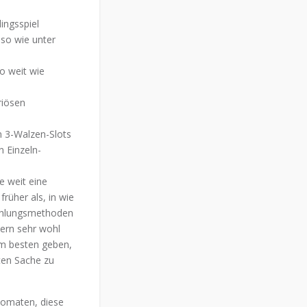
ingsspiel
 so wie unter
o weit wie
riösen
en 3-Walzen-Slots
n Einzeln-
e weit eine
rüher als, in wie
 Zahlungsmethoden
ern sehr wohl
m besten geben,
ten Sache zu
tomaten, diese