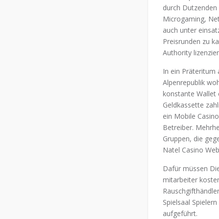
durch Dutzenden 
Microgaming, NetE
auch unter einsat
Preisrunden zu ka
Authority lizenzier
In ein Präteritum
Alpenrepublik wo
konstante Wallet 
Geldkassette zahl
ein Mobile Casino
Betreiber. Mehrhe
Gruppen, die geg
Natel Casino Web
Dafür müssen Dies
mitarbeiter koste
Rauschgifthändler
Spielsaal Spieler
aufgeführt.