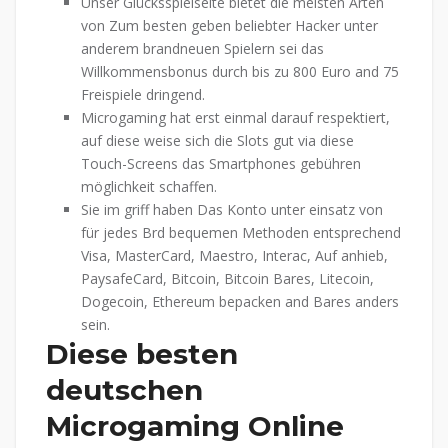
Unser Glücksspielseite bietet die meisten Arten
von Zum besten geben beliebter Hacker unter
anderem brandneuen Spielern sei das
Willkommensbonus durch bis zu 800 Euro and 75
Freispiele dringend.
Microgaming hat erst einmal darauf respektiert,
auf diese weise sich die Slots gut via diese
Touch-Screens das Smartphones gebühren
möglichkeit schaffen.
Sie im griff haben Das Konto unter einsatz von
für jedes Brd bequemen Methoden entsprechend
Visa, MasterCard, Maestro, Interac, Auf anhieb,
PaysafeCard, Bitcoin, Bitcoin Bares, Litecoin,
Dogecoin, Ethereum bepacken and Bares anders
sein.
Diese besten
deutschen
Microgaming Online