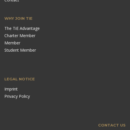
WHY JOIN TIE
The TiE Advantage
Charter Member
Member
Student Member
LEGAL NOTICE
Imprint
Privacy Policy
CONTACT US