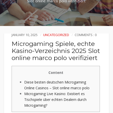
Slot online marco polo verifiziert
JANUARY 10, 2025
UNCATEGORIZED
COMMENTS : 0
Microgaming Spiele, echte
Kasino-Verzeichnis 2025 Slot
online marco polo verifiziert
Content
Diese besten deutschen Microgaming
Online Casinos – Slot online marco polo
Microgaming Live Kasino: Existiert es
Tischspiele über echten Dealern durch
Microgaming?