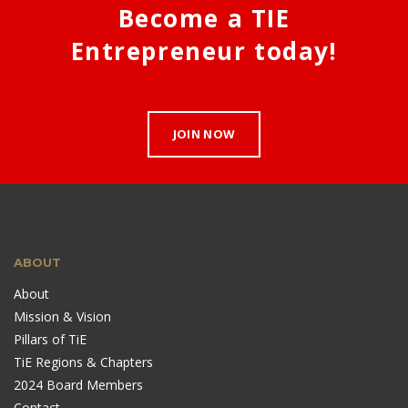
Become a TIE
Entrepreneur today!
JOIN NOW
ABOUT
About
Mission & Vision
Pillars of TiE
TiE Regions & Chapters
2024 Board Members
Contact