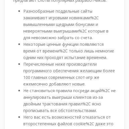
предлагают слоты популярных разработчиков.
Разнообразные поддельные сайты
заманивают игровыми новинками%2C
вымышленными щедрыми бонусами и
невероятными выигрышами%2C которые в
для невозможно забрать со счета.
Некоторые ценные функции появляются
время от времени%2C только лишь немногие
одним них проходят испытание временем.
Перечисленные ниже производители
программного обеспечения желающим более
100 главных современных слот-игр же
ежемесячно добавляют новые.
Не становиться правила посреди акций%2C не
аннулировать выигрыши клиентов из-за
двойным трактования правил%2C ясно
прописывать все обстоятельствами.
Него вас есть возможностей отказаться от
второстепенных файлов cookie%2C даже это