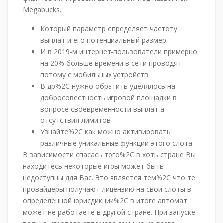
Megabucks.
Который параметр определяет частоту
выплат и его потенциальный размер.
И в 2019-м интернет-пользователи примерно
на 20% больше времени в сети проводят
потому с мобильных устройств.
В др%2C нужно обратить уделялось на
добросовестность игровой площадки в
вопросе своевременности выплат а
отсутствия лимитов.
Узнайте%2C как можно активировать
различные уникальные функции этого слота.
В зависимости спасась того%2C в хоть стране Вы
находитесь некоторые игры может быть
недоступны ддя Вас. Это является тем%2C что те
провайдеры получают лицензию на свои слоты в
определенной юрисдикции%2C в итоге автомат
может не работаете в другой стране. При запуске