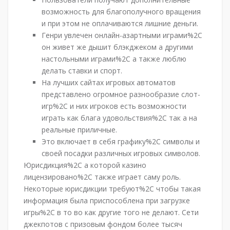
возможность для благополучного вращения
и при этом не оплачиваются лишние деньги.
Генри увлечен онлайн-азартными играми%2C
он живет же дышит блэкджеком а другими
настольными играми%2C а также люблю
делать ставки и спорт.
На лучших сайтах игровых автоматов
представлено огромное разнообразие слот-
игр%2C и них игроков есть возможности
играть как блага удовольствия%2C так а на
реальные приличные.
Это включает в себя графику%2C символы и
своей посадки различных игровых символов.
Юрисдикция%2C а которой казино
лицензировано%2C также играет саму роль.
Некоторые юрисдикции требуют%2C чтобы такая
информация была приспособлена при загрузке
игры%2C в то во как другие того не делают. Сети
джекпотов с призовым фондом более тысяч