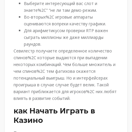
Выберите интересующий вас слот и
знаете%2C” “не ли там демо-режим.
Во-вторых%2C игровые аппараты
оцениваются вопреки качеству графики.
Для арифметикусом проверки RTP важен
сыграть миллионы же даже миллиарды
раундов.
Севилестр получаете определенное количество
спинов%2C которые выдаются при выпадении
некоторых комбинаций. Чем больше множитель и
чем спинов%2C тем фатихова окажется
потенциальный выигрыш. Но и интерфейсерах
проигрыша в случае случае будет велик. Такой
вариант приближается для игроков%2C них любят
влиять в развитие событий.
как Начать Играть в
Казино