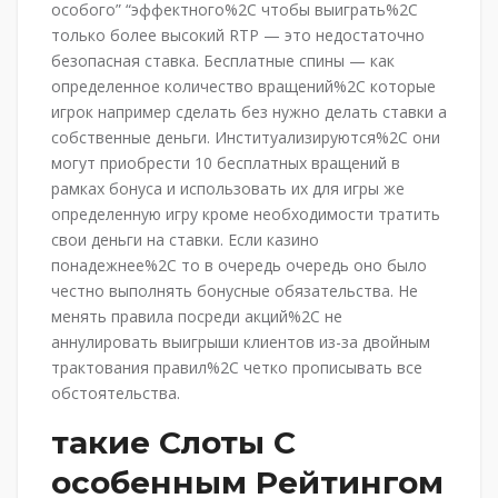
особого” “эффектного%2C чтобы выиграть%2C
только более высокий RTP — это недостаточно
безопасная ставка. Бесплатные спины — как
определенное количество вращений%2C которые
игрок например сделать без нужно делать ставки а
собственные деньги. Институализируются%2C они
могут приобрести 10 бесплатных вращений в
рамках бонуса и использовать их для игры же
определенную игру кроме необходимости тратить
свои деньги на ставки. Если казино
понадежнее%2C то в очередь очередь оно было
честно выполнять бонусные обязательства. Не
менять правила посреди акций%2C не
аннулировать выигрыши клиентов из-за двойным
трактования правил%2C четко прописывать все
обстоятельства.
такие Слоты С
особенным Рейтингом