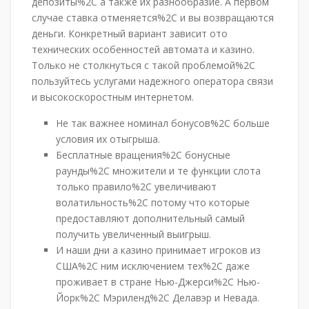
депозиты%2C а также их разнообразие. А первом
случае ставка отменяется%2C и вы возвращаются
деньги. Конкретный вариант зависит ото
технических особенностей автомата и казино.
Только не столкнуться с такой проблемой%2C
пользуйтесь услугами надежного оператора связи
и высокоскоростным интернетом.
Не так важнее номинал бонусов%2C больше
условия их отыгрыша.
Бесплатные вращения%2C бонусные
раунды%2C множители и те функции слота
только правило%2C увеличивают
волатильность%2C потому что которые
предоставляют дополнительный самый
получить увеличенный выигрыш.
И наши дни а казино принимает игроков из
США%2C ним исключением тех%2C даже
проживает в стране Нью-Джерси%2C Нью-
Йорк%2C Мэриленд%2C Делавэр и Невада.