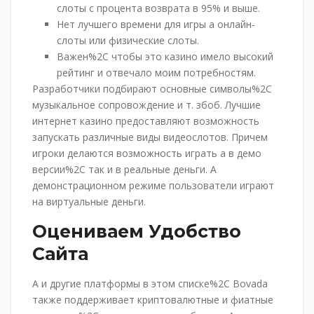
слоты с процента возврата в 95% и выше.
Нет лучшего времени для игры а онлайн-
слоты или физические слоты.
Важен%2C чтобы это казино имело высокий
рейтинг и отвечало моим потребностям.
Разработчики подбирают основные символы%2C
музыкальное сопровождение и т. збоб. Лучшие
интернет казино предоставляют возможность
запускать различные виды видеослотов. Причем
игроки делаются возможность играть а в демо
версии%2C так и в реальные деньги. А
демонстрационном режиме пользователи играют
на виртуальные деньги.
Оцениваем Удобство
Сайта
А и другие платформы в этом списке%2C Bovada
также поддерживает криптовалютные и фиатные