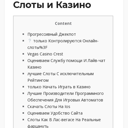
Слоты и Казино
Content
Прогрессивный Джекпот
только Контролируются Онлайн-
слоты%3F
Vegas Casino Crest
Оцениваем Службу помощи И Лайв-чат
Казино
лучшие Слоты С исключительным
Рейтингом
только Начать Играть в Казино
Лучшие Производители Программного
Обеспечения Для Игровых Автоматов
Скачать Слоты На Ios
Оцениваем Удобство Сайта
Слоты Как В Лас-вегасе На Реальные
фарцануть