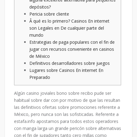
depósitos?
Pericia sobre cliente
Â qué es lo primero? Casinos En internet
son Legales en De cualquier parte del
mundo
Estrategias de paga populares con el fin de
jugar con recursos conveniente en casinos
de México
Definitivos desarrolladores sobre juegos
Lugares sobre Casinos En internet En
Preparado
Algún casino joviales bono sobre recibo pude ser
habitual sobre dar con por motivo de que las resultan
las definitivos ofertas sobre promociones referente a
México, pero nunca son las sofisticadas. Referente a
estafa.info apostamos para todos estos operadores
con manga larga un grande pericón sobre alternativas
con el fin de jugadores tanto cero millas como