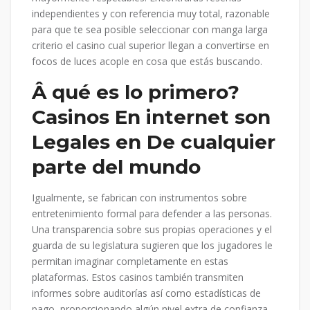
independientes y con referencia muy total, razonable
para que te sea posible seleccionar con manga larga
criterio el casino cual superior llegan a convertirse en
focos de luces acople en cosa que estás buscando.
Â qué es lo primero?
Casinos En internet son
Legales en De cualquier
parte del mundo
Igualmente, se fabrican con instrumentos sobre
entretenimiento formal para defender a las personas.
Una transparencia sobre sus propias operaciones y el
guarda de su legislatura sugieren que los jugadores le
permitan imaginar completamente en estas
plataformas. Estos casinos también transmiten
informes sobre auditorías así­ como estadísticas de
pago, proporcionando algún nivel extra de confianza