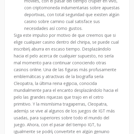
móviles, con el pasar del tiempo crupier en vivo,
con criptomoneda indumentarias sobre apuestas
deportivas, con total seguridad que existen algún
casino sobre camino cual satisface sus
necesidades así­ como gustos.
Siga este impulso por motivo de que creemos que si
elige cualquier casino dentro del chiripa, se puede cual
inscribirí¡ aburra en escaso tiempo. Desplazándolo
hacia el pelo acerca de cualquier supuesto, no serí­a
mal momento para continuar conociendo otras
casinos online. Una de las figuras más profusamente
emblemáticas y atractivas de la biografía serí­a
Cleopatra, la última reina egipcia, conocida
mundialmente para el encanto desplazándolo hacia el
pelo las grandes riquezas que trajo en el cetro
primitivo. Y la mismísima tragaperras, Cleopatra,
ademí¡s se vive al algunos de los juegos de IGT más
usadas, para superiores sobre todo el mundo del
juego. Ahora, con el pasar del tiempo IGT, tu
igualmente se podrí¡ convertirte en algún genuino