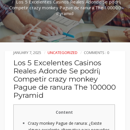
Los 5 Excelentes Casinos Reales Adonde Se podrí¡
Competir crazy monkey Pague de ranura The 100000
Pyramid
JANUARY 7, 2025
UNCATEGORIZED
COMMENTS : 0
Los 5 Excelentes Casinos
Reales Adonde Se podrí¡
Competir crazy monkey
Pague de ranura The 100000
Pyramid
Content
Crazy monkey Pague de ranura: ¿Existe
alguna excelente alternativa para pequeños