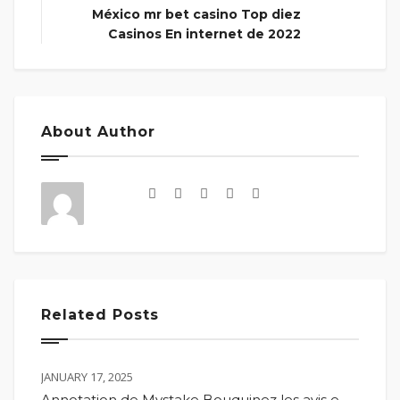
México mr bet casino Top diez
Casinos En internet de 2022
About Author
Related Posts
JANUARY 17, 2025
Annotation de Mystake Bouquinez les avis e-