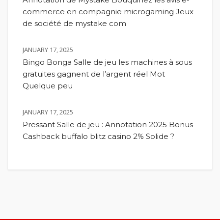
commerce en compagnie microgaming Jeux
de société de mystake com
JANUARY 17, 2025
Bingo Bonga Salle de jeu les machines à sous
gratuites gagnent de l’argent réel Mot
Quelque peu
JANUARY 17, 2025
Pressant Salle de jeu : Annotation 2025 Bonus
Cashback buffalo blitz casino 2% Solide ?