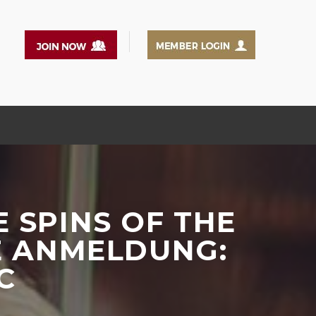
 SPINS OF THE
E ANMELDUNG:
C