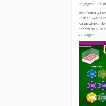
hingegen durch di
Real finden wir s
Scatter, welches 
Automatenspiele f
beherrschen Dies
vortragen.