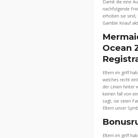
Damit die eine A
nachfolgende Frei
erhoben sie sind,
Gamble Knauf akti
Mermaid
Ocean Z
Registr
Eltern im griff 
welches recht ein
der Linien hinter
keinen fall von e
sagt, sie seien F
Eltern unser Symb
Bonusr
Eltern im griff h