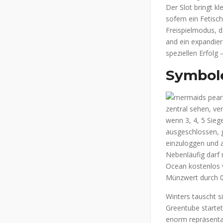
Der Slot bringt kl
sofern ein Fetisc
Freispielmodus, d
and ein expandier
speziellen Erfolg 
Symbole
zentral sehen, ve
wenn 3, 4, 5 Sieg
ausgeschlossen, 
einzuloggen und a
Nebenläufig darf
Ocean kostenlos 
Münzwert durch 
Winters tauscht s
Greentube startet
enorm repräsenta