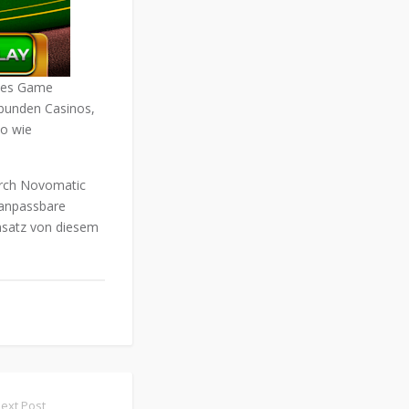
ches Game
rbunden Casinos,
so wie
urch Novomatic
 anpassbare
insatz von diesem
ext Post