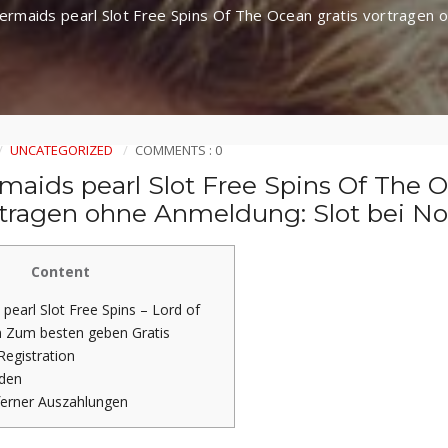
ermaids pearl Slot Free Spins Of The Ocean gratis vortragen 
UNCATEGORIZED
COMMENTS : 0
maids pearl Slot Free Spins Of The 
ortragen ohne Anmeldung: Slot bei N
Content
pearl Slot Free Spins – Lord of
 Zum besten geben Gratis
Registration
den
erner Auszahlungen