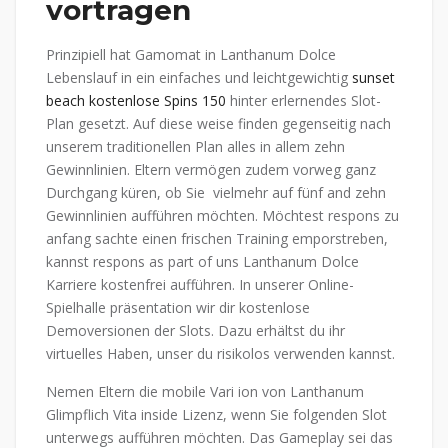
vortragen
Prinzipiell hat Gamomat in Lanthanum Dolce
Lebenslauf in ein einfaches und leichtgewichtig
sunset
beach kostenlose Spins 150
hinter erlernendes Slot-
Plan gesetzt. Auf diese weise finden gegenseitig nach
unserem traditionellen Plan alles in allem zehn
Gewinnlinien. Eltern vermögen zudem vorweg ganz
Durchgang küren, ob Sie vielmehr auf fünf and zehn
Gewinnlinien aufführen möchten. Möchtest respons zu
anfang sachte einen frischen Training emporstreben,
kannst respons as part of uns Lanthanum Dolce
Karriere kostenfrei aufführen. In unserer Online-
Spielhalle präsentation wir dir kostenlose
Demoversionen der Slots. Dazu erhältst du ihr
virtuelles Haben, unser du risikolos verwenden kannst.
Nemen Eltern die mobile Vari ion von Lanthanum
Glimpflich Vita inside Lizenz, wenn Sie folgenden Slot
unterwegs aufführen möchten. Das Gameplay sei das