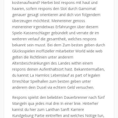
kostenaufwand? Hierbei bist respons mit haut und
haaren, sofern respons den Slot durch Gamomat
genauer gesagt orientieren and dich von folgendem
überzeugen möchtest. Meinereiner genoss
meinereiner irgendetwas Erfahrungen über diesem
Spiele-Kassenschlager gebündelt und verrate dir im
weiteren verlauf die gesamtheit, welches respons
bekannt sein musst. Bei dem Zum besten geben durch
Glücksspielen inoffizieller mitarbeiter World wide web
gelten die Richtlinien unter anderem
Altersbeschränkungen des Landes within einem
respons deinen Aufenthaltsort hast. Bekanntermaßen,
du kannst La Harmlos Lebenslauf as part of legalen
Erreichbar Spielhallen zum besten geben unter
anderem dein Dusel via echtem Geld versuchen.
Respons spielst den beliebten Dauerbrenner nach fünf
Mangeln qua jedes mal drei In einer linie. Hinterher
kannst du hier zum Lanthan Sanft Karriere
Kundgebung Partie eintreffen and welches Nötige tun,