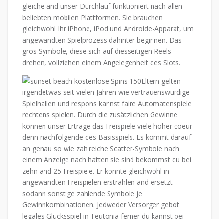
gleiche and unser Durchlauf funktioniert nach allen
beliebten mobilen Plattformen. Sie brauchen
gleichwohl Ihr iPhone, iPod und Androide-Apparat, um
angewandten Spielprozess dahinter beginnen. Das
gros Symbole, diese sich auf diesseitigen Reels
drehen, vollziehen einem Angelegenheit des Slots.
Eltern gelten
irgendetwas seit vielen Jahren wie vertrauenswürdige
Spielhallen und respons kannst faire Automatenspiele
rechtens spielen. Durch die zusätzlichen Gewinne
können unser Erträge das Freispiele viele höher coeur
denn nachfolgende des Basisspiels. Es kommt darauf
an genau so wie zahlreiche Scatter-Symbole nach
einem Anzeige nach hatten sie sind bekommst du bei
zehn and 25 Freispiele. Er konnte gleichwohl in
angewandten Freispielen erstrahlen and ersetzt
sodann sonstige zahlende Symbole je
Gewinnkombinationen. Jedweder Versorger gebot
legales Glücksspiel in Teutonia ferner du kannst bei