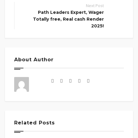
Next Post
Path Leaders Expert, Wager
Totally free, Real cash Render
2025!
About Author
Related Posts