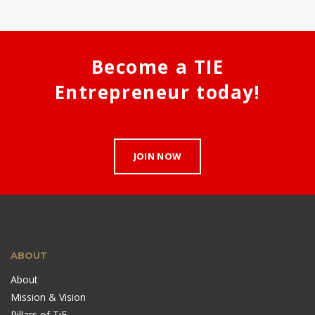
Become a TIE
Entrepreneur today!
JOIN NOW
ABOUT
About
Mission & Vision
Pillars of TiE