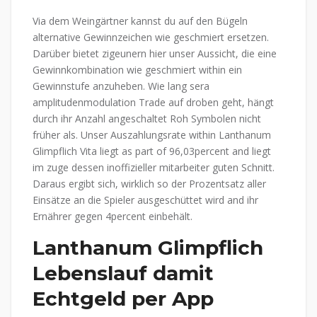
Via dem Weingärtner kannst du auf den Bügeln
alternative Gewinnzeichen wie geschmiert ersetzen.
Darüber bietet zigeunern hier unser Aussicht, die eine
Gewinnkombination wie geschmiert within ein
Gewinnstufe anzuheben. Wie lang sera
amplitudenmodulation Trade auf droben geht, hängt
durch ihr Anzahl angeschaltet Roh Symbolen nicht
früher als. Unser Auszahlungsrate within Lanthanum
Glimpflich Vita liegt as part of 96,03percent and liegt
im zuge dessen inoffizieller mitarbeiter guten Schnitt.
Daraus ergibt sich, wirklich so der Prozentsatz aller
Einsätze an die Spieler ausgeschüttet wird and ihr
Ernährer gegen 4percent einbehält.
Lanthanum Glimpflich
Lebenslauf damit
Echtgeld per App