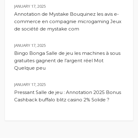
JANUARY 17, 2025
Annotation de Mystake Bouquinez les avis e-
commerce en compagnie microgaming Jeux
de société de mystake com
JANUARY 17, 2025
Bingo Bonga Salle de jeu les machines à sous
gratuites gagnent de l’argent réel Mot
Quelque peu
JANUARY 17, 2025
Pressant Salle de jeu : Annotation 2025 Bonus
Cashback buffalo blitz casino 2% Solide ?