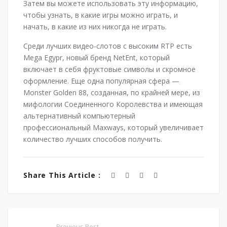
Затем вы можете использовать эту информацию,
чтобы узнать, в какие игры можно играть, и
начать, в какие из них никогда не играть.
Среди лучших видео-слотов с высоким RTP есть
Mega Egypr, новый бренд NetEnt, который
включает в себя фруктовые символы и скромное
оформление. Еще одна популярная сфера —
Monster Golden 88, созданная, по крайней мере, из
мифологии Соединенного Королевства и имеющая
альтернативный компьютерный
профессиональный Maxways, который увеличивает
количество лучших способов получить.
Share This Article :
Previous Post