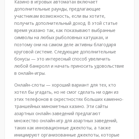
Казино в игровых автоматах включает
дополнительные раунды, предлагающие
участникам возможность, если вы хотите,
получить дополнительный доход. В этой статье
время указано так, как показывают выбранные
символы на любых рыболовных катушках, и
поэтому они на самом деле активны благодаря
круговой системе. Следующие дополнительные
бонусы — это интересный способ увеличить
любой банкролл и начать приносить удовольствие
в онлайн-игры.
Онлайн-слоты — хороший вариант для тех, кто
хотел бы угадать, но не смог сделать ни один из
этих телефонов в окрестностях больших каменно-
траншейных минометных казино. Эти сайты
азартных онлайн-заведений предлагают
множество онлайн-игр для азартных заведений,
таких как инновационные джекпоты, а также
инициируют организованные джекпоты, которые