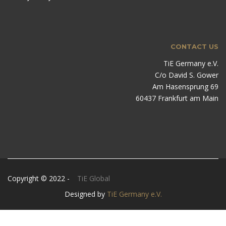
CONTACT US
TiE Germany e.V.
C/o David S. Gower
Am Hasensprung 69
60437 Frankfurt am Main
Copyright © 2022 -
TiE Global
Designed by
TiE Germany e.V.