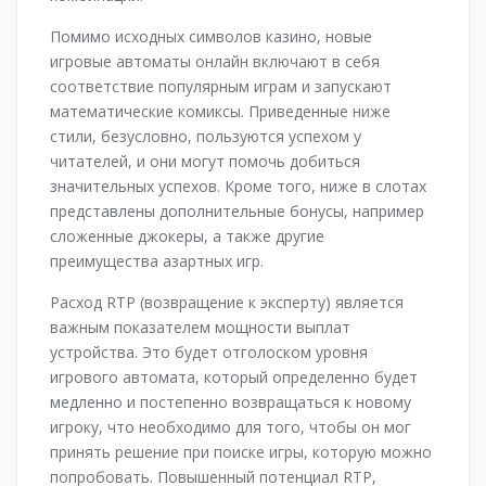
Помимо исходных символов казино, новые
игровые автоматы онлайн включают в себя
соответствие популярным играм и запускают
математические комиксы. Приведенные ниже
стили, безусловно, пользуются успехом у
читателей, и они могут помочь добиться
значительных успехов. Кроме того, ниже в слотах
представлены дополнительные бонусы, например
сложенные джокеры, а также другие
преимущества азартных игр.
Расход RTP (возвращение к эксперту) является
важным показателем мощности выплат
устройства. Это будет отголоском уровня
игрового автомата, который определенно будет
медленно и постепенно возвращаться к новому
игроку, что необходимо для того, чтобы он мог
принять решение при поиске игры, которую можно
попробовать. Повышенный потенциал RTP,