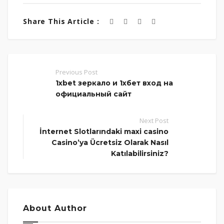
Share This Article :
Previous Post
1xbet зеркало и 1хбет вход на
официальный сайт
Next Post
İnternet Slotlarındaki maxi casino
Casino’ya Ücretsiz Olarak Nasıl
Katılabilirsiniz?
About Author