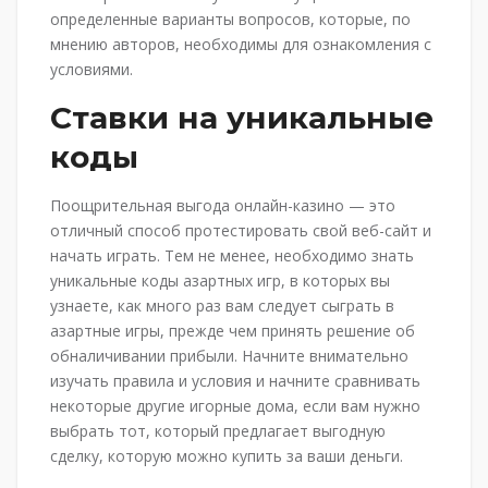
определенные варианты вопросов, которые, по
мнению авторов, необходимы для ознакомления с
условиями.
Ставки на уникальные
коды
Поощрительная выгода онлайн-казино — это
отличный способ протестировать свой веб-сайт и
начать играть. Тем не менее, необходимо знать
уникальные коды азартных игр, в которых вы
узнаете, как много раз вам следует сыграть в
азартные игры, прежде чем принять решение об
обналичивании прибыли. Начните внимательно
изучать правила и условия и начните сравнивать
некоторые другие игорные дома, если вам нужно
выбрать тот, который предлагает выгодную
сделку, которую можно купить за ваши деньги.