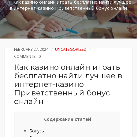
Как казино онлайн играть бесплатно найти лучшее
в интернет-казино Приветственный бонус онлайн
FEBRUARY 27, 2024
UNCATEGORIZED
COMMENTS : 0
Как казино онлайн играть
бесплатно найти лучшее в
интернет-казино
Приветственный бонус
онлайн
Содержание статей
Бонусы