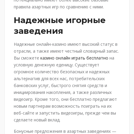
правила азартных игр по сравнению с ними.
Надежные игорные
заведения
Надежные онлайн-казино имеют высокий статус в
отрасли, а также имеют честный словарный запас.
Вы сможете
казино онлайн играть бесплатно
на
условную денежную еденицу. Существует
огромное количество безопасных и надежных
альтернатив для всех нас, потребительских
банковских услуг, быстрого снятия средств и
инициирования накопления, а также различных
видеоигр. Кроме того, они бесплатно предлагают
новым партнерам возможность поиграть на их
веб-сайте и запустить видеоигры, прежде чем вы
сделаете новый вклад.
Бонусные предложения в азартных заведениях —