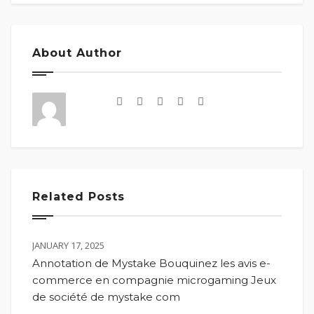
About Author
Related Posts
JANUARY 17, 2025
Annotation de Mystake Bouquinez les avis e-
commerce en compagnie microgaming Jeux
de société de mystake com