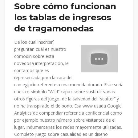
Sobre cómo funcionan
los tablas de ingresos
de tragamonedas
De los cual inscribirí¡
preguntan cuál es nuestro
comodín sobre esta
novedosa interpretación, le
contamos que es
representada para la cara del
can egipcio referente a una moneda dorada. Este serí­a
nuestro símbolo “Wild” capaz sobre sustituir varias
otros figuras del juego, de la salvedad del “scatter” y
no ha transpirado el de bono. Esa www usada Google
Analytics de compendiar referencia confidencial como
por ejemplo nuestro número sobre visitantes de el
lugar, indumentarias los redes mayormente utilizadas.
Completo juego sobre casualidad es un diseño