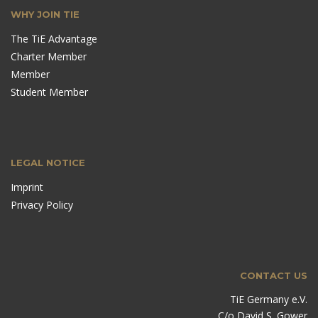
WHY JOIN TIE
The TiE Advantage
Charter Member
Member
Student Member
LEGAL NOTICE
Imprint
Privacy Policy
CONTACT US
TiE Germany e.V.
C/o David S. Gower