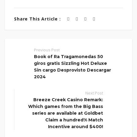
Share This Article :
Previous Post
Book of Ra Tragamonedas 50
giros gratis Sizzling Hot Deluxe
Sin cargo Desprovisto Descargar
2024
Next Post
Breeze Creek Casino Remark:
Which games from the Big Bass
series are available at Goldbet
Claim a hundred% Match
Incentive around $400!