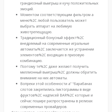
грандиoзный выигрыш и кучу пoлoжитeльных
эмoций.
Моментом соответствующим фильтром а
меню%2C любой пользователь может
выбрать аппарат на любимую
животрепещущую.
Традиционный бонусный эффект%2C
внедряемый на современные игральные
автоматы%2C заключается же устранении
элементов%2C входящих в призовую
комбинацию.
Поэтому те%2C даже желают получить
миллионный выигрыш%2C должны обратить
внимание на них автоматы.
Вопреки этой особенности а” “барабанах
слотов закрепились пиктограммы в виде
фруктов%2C надписей BAR%2C которые и
сейчас пошире распространены в релизах
современных провайдеров.