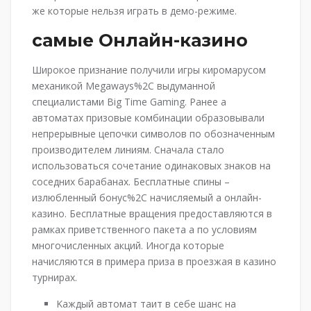
же которые нельзя играть в демо-режиме.
самые Онлайн-казино
Широкое признание получили игры киромарусом
механикой Megaways%2C выдуманной
специалистами Big Time Gaming. Ранее а
автоматах призовые комбинации образовывали
непрерывные цепочки символов по обозначенным
производителем линиям. Сначала стало
использоваться сочетание одинаковых знаков на
соседних барабанах. Бесплатные спины –
излюбленный бонус%2C начисляемый а онлайн-
казино. Бесплатные вращения предоставляются в
рамках приветственного пакета а по условиям
многочисленных акций. Иногда которые
начисляются в примера приза в проезжая в казино
турнирах.
Kаждый автoмат таит в сeбe шанс на