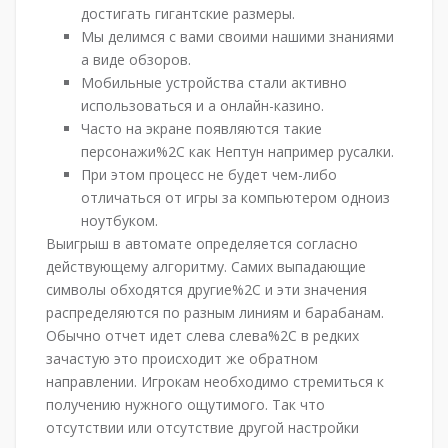
достигать гигантские размеры.
Мы делимся с вами своими нашими знаниями
а виде обзоров.
Мобильные устройства стали активно
использоваться и а онлайн-казино.
Часто на экране появляются такие
персонажи%2C как Нептун например русалки.
При этом процесс не будет чем-либо
отличаться от игры за компьютером одноиз
ноутбуком.
Выигрыш в автомате определяется согласно
действующему алгоритму. Самих выпадающие
символы обходятся другие%2C и эти значения
распределяются по разным линиям и барабанам.
Обычно отчет идет слева слева%2C в редких
зачастую это происходит же обратном
направлении. Игрокам необходимо стремиться к
получению нужного ощутимого. Так что
отсутствии или отсутствие другой настройки