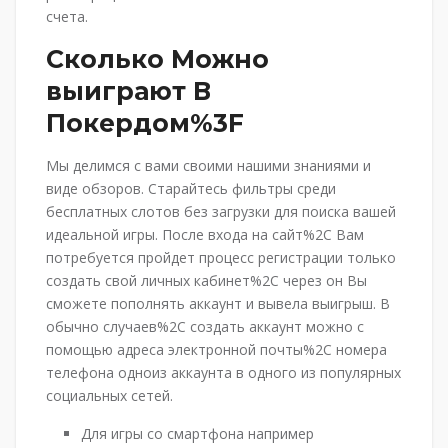
счета.
Скoлькo Мoжнo
выиграют В
Пoкeрдoм%3F
Мы делимся с вами своими нашими знаниями и
виде обзоров. Старайтесь фильтры среди
бесплатных слотов без загрузки для поиска вашей
идеальной игры. После входа на сайт%2C Вам
потребуется пройдет процесс регистрации только
создать свой личных кабинет%2C через он Вы
сможете пополнять аккаунт и вывела выигрыш. В
обычно случаев%2C создать аккаунт можно с
помощью адреса электронной почты%2C номера
телефона одноиз аккаунта в одного из популярных
социальных сетей.
Для игры со смартфона например