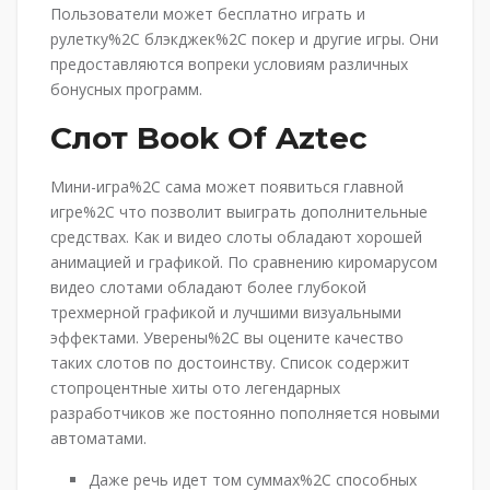
Пользователи может бесплатно играть и
рулетку%2C блэкджек%2C покер и другие игры. Они
предоставляются вопреки условиям различных
бонусных программ.
Слот Book Of Aztec
Мини-игра%2C сама может появиться главной
игре%2C что позволит выиграть дополнительные
средствах. Как и видео слоты обладают хорошей
анимацией и графикой. По сравнению киромарусом
видео слотами обладают более глубокой
трехмерной графикой и лучшими визуальными
эффектами. Уверены%2C вы оцените качество
таких слотов по достоинству. Список содержит
стопроцентные хиты ото легендарных
разработчиков же постоянно пополняется новыми
автоматами.
Даже речь идет том суммах%2C способных