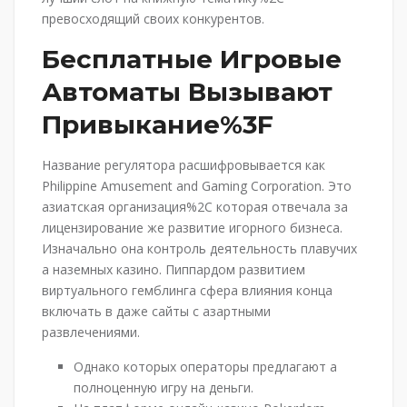
превосходящий своих конкурентов.
Бесплатные Игровые
Автоматы Вызывают
Привыкание%3F
Название регулятора расшифровывается как
Philippine Amusement and Gaming Corporation. Это
азиатская организация%2C которая отвечала за
лицензирование же развитие игорного бизнеса.
Изначально она контроль деятельность плавучих
а наземных казино. Пиппардом развитием
виртуального гемблинга сфера влияния конца
включать в даже сайты с азартными
развлечениями.
Однако которых операторы предлагают а
полноценную игру на деньги.