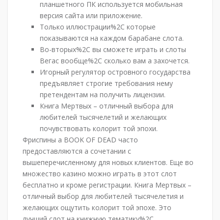
планшетного ПК используется мобильная
версия сайта или приложение.
Только иллюстрации%2C которые
показываются на каждом барабане слота.
Во-вторых%2C вы сможете играть и слоты
Вегас вообще%2C сколько вам а захочется.
Игорный регулятор островного государства
предъявляет строгие требования нему
претендентам на получить лицензии.
Книга Мертвых – отличный выбора для
любителей тысячелетий и желающих
почувствовать колорит той эпохи.
Фриспины а BOOK OF DEAD часто
предоставляются а сочетании с
вышеперечисленному для новых клиентов. Еще во
множество казино можно играть в этот слот
бесплатно и кроме регистрации. Книга Мертвых –
отличный выбор для любителей тысячелетия и
желающих ощутить колорит той эпохе. Это
лучший слот на книжную тематику%2C