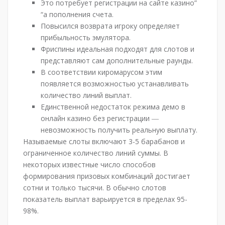
Это потребует регистрации на сайте казино”
“а пополнения счета.
Повысился возврата игроку определяет
прибыльность эмулятора.
Фриспины идеальная подходят для слотов и
представляют сам дополнительные раунды.
В соответствии киромарусом этим
появляется возможностью устанавливать
количество линий выплат.
Единственной недостаток режима демо в
онлайн казино без регистрации ―
невозможность получить реальную выплату.
Называемые слоты включают 3-5 барабанов и
ограниченное количество линий суммы. В
некоторых известные число способов
формирования призовых комбинаций достигает
сотни и только тысячи. В обычно слотов
показатель выплат варьируется в пределах 95-
98%.