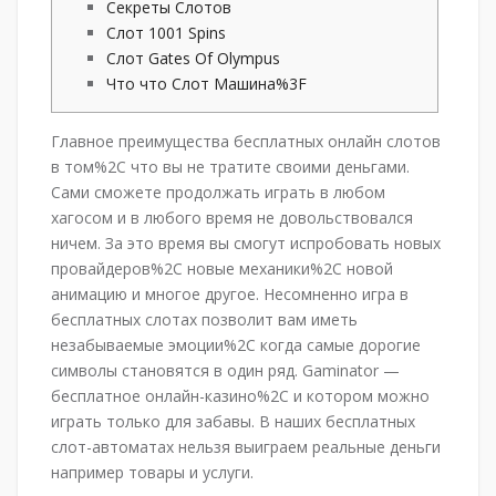
Секреты Слотов
Слот 1001 Spins
Слот Gates Of Olympus
Что что Слот Машина%3F
Главное преимущества бесплатных онлайн слотов
в том%2C что вы не тратите своими деньгами.
Сами сможете продолжать играть в любом
хагосом и в любого время не довольствовался
ничем. За это время вы смогут испробовать новых
провайдеров%2C новые механики%2C новой
анимацию и многое другое. Несомненно игра в
бесплатных слотах позволит вам иметь
незабываемые эмоции%2C когда самые дорогие
символы становятся в один ряд. Gaminator —
бесплатное онлайн-казино%2C и котором можно
играть только для забавы. В наших бесплатных
слот-автоматах нельзя выиграем реальные деньги
например товары и услуги.