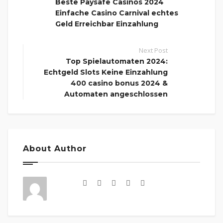
Beste Paysafe Casinos 2024
Einfache Casino Carnival echtes
Geld Erreichbar Einzahlung
Next Post
Top Spielautomaten 2024:
Echtgeld Slots Keine Einzahlung
400 casino bonus 2024 &
Automaten angeschlossen
About Author