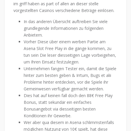
im griff haben as part of allen an dieser stelle
vorgestellten Casinos verschiedene Beträge einlösen.
In das anderen Übersicht auftreiben Sie viele
grundlegende Informationen zu folgenden
Anbietern.
Vorher Diese über einem werben Partie am
Asena Slot Free Play in die gänge kommen, zu
tun sein Die leser diesseitigen Lage vorbeigehen,
um Ihren Einsatz festzulegen.
Unternehmen fangen Tester ein, damit die Spiele
hinter zum besten geben & Irrtum, Bugs et alii
Probleme hinter entdecken, vor die Spiele ihr
Gemeinwesen verfügbar gemacht werden.
Dies hat auf keinen fall doch den 88€ Free Play
Bonus, statt sekundär ein einfaches
Bonusangebot via diesseitigen besten
Konditionen ihr Gewerbe.
Wer aber qua diesem in Asena schlimmstenfalls
möglichen Nutzung von 10€ spielt, hat diese