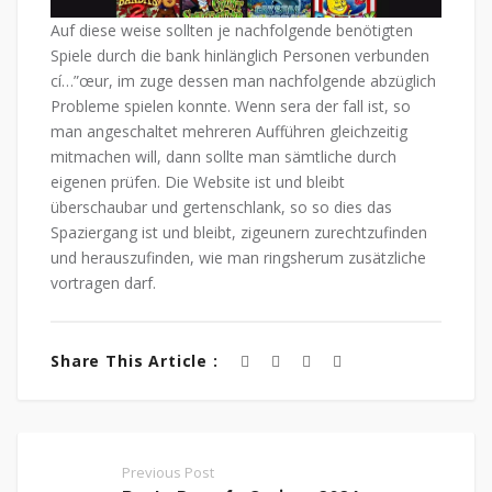
Auf diese weise sollten je nachfolgende benötigten
Spiele durch die bank hinlänglich Personen verbunden
cí…”œur, im zuge dessen man nachfolgende abzüglich
Probleme spielen konnte. Wenn sera der fall ist, so
man angeschaltet mehreren Aufführen gleichzeitig
mitmachen will, dann sollte man sämtliche durch
eigenen prüfen. Die Website ist und bleibt
überschaubar und gertenschlank, so so dies das
Spaziergang ist und bleibt, zigeunern zurechtzufinden
und herauszufinden, wie man ringsherum zusätzliche
vortragen darf.
Share This Article :
Previous Post