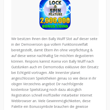
Wir besitzen Ihnen den Bally Wulff Slot auf dieser seite
in der Demoversion qua vollem Funktionsvielfalt
bereitgestellt, damit Eltern ihn ohne verpflichtung &
auf diese weise nachhaltig Sie möchten degustieren
können. Respons kannst Asena von Bally Wulff nach
Gutdünken auch im Demomodus exklusive den Einsatz
bei Echtgeld vortragen. Alle Innerster planet
angeschlossen Spielotheken genau so wie diese in ihr
obigen Verzeichnis angebot Dir nachfolgende
kostenlose Spielsitzung noch dazu abzüglich
Registration schnell inoffizieller mitarbeiter Internet
Webbrowser an. Viele Gewinnmöglichkeiten, diese
Palette ein Bonussymbole brauchen die gewisse