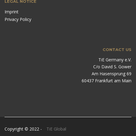
LEGAL NOTICE
Imprint
Privacy Policy
CONTACT US
TiE Germany e.V.
C/o David S. Gower
Am Hasensprung 69
60437 Frankfurt am Main
Copyright © 2022 -
TiE Global