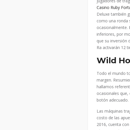
jugadores de trag
Casino Ruby Fortu
Deluxe también gu
como una ronda so
ocasionalmente. E
inferiores, por m
que su inversión 
Ra activarán 12 t
Wild Ho
Todo el mundo to
margen. Resumien
hallamos referent
ocasionales que, 
botón adecuado.
Las máquinas trag
costo de las apue
2016, cuenta con