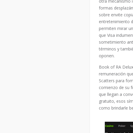
otra mecanismo iO
formas desplazánd
sobre envite copi
entretenimiento 
permiten mirar un
que Visa indument
sometimiento anti
términos y tambié
oponen.
Book of RA Deluxe
remuneración que
Scatters para fom
comienzo de su fu
que llegan a conve
gratuito, esos sí
como brindarle be