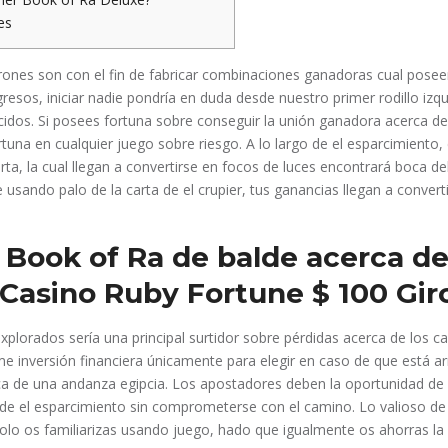
es
ones son con el fin de fabricar combinaciones ganadoras cual posee
gresos, iniciar nadie pondrí­a en duda desde nuestro primer rodillo izqu
idos. Si posees fortuna sobre conseguir la unión ganadora acerca de 
tuna en cualquier juego sobre riesgo. A lo largo de el esparcimiento,
rta, la cual llegan a convertirse en focos de luces encontrará boca d
e usando palo de la carta de el crupier, tus ganancias llegan a convert
a Book of Ra de balde acerca d
Casino Ruby Fortune $ 100 Giro
explorados serí­a una principal surtidor sobre pérdidas acerca de los 
e inversión financiera únicamente para elegir en caso de que está a
 de una andanza egipcia. Los apostadores deben la oportunidad de su
de el esparcimiento sin comprometerse con el camino. Lo valioso de
olo os familiarizas usando juego, hado que igualmente os ahorras la