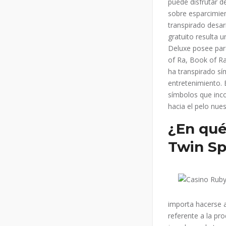
puede disfrutar d
sobre esparcimien
transpirado desarr
gratuito resulta 
Deluxe posee par
of Ra, Book of Ra
ha transpirado s
entretenimiento. 
símbolos que inc
hacia el pelo nues
¿En qué
Twin Sp
importa hacerse a
referente a la p