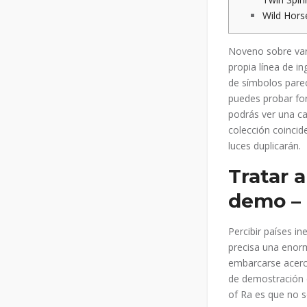
Wild Hors
Noveno sobre var
propia línea de in
de símbolos parec
puedes probar for
podrás ver una ca
colección coincid
luces duplicarán.
Tratar 
demo – 
Percibir países in
precisa una enorm
embarcarse acerca
de demostración 
of Ra es que no s