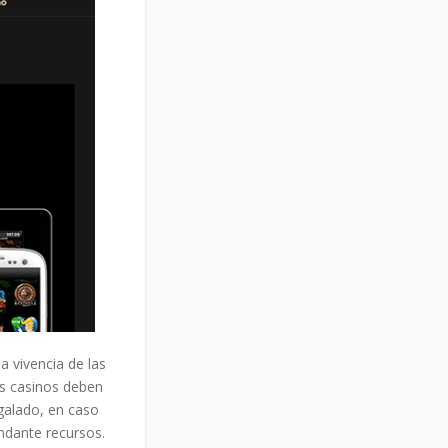
a vivencia de las
es casinos deben
egalado, en caso
ndante recursos.