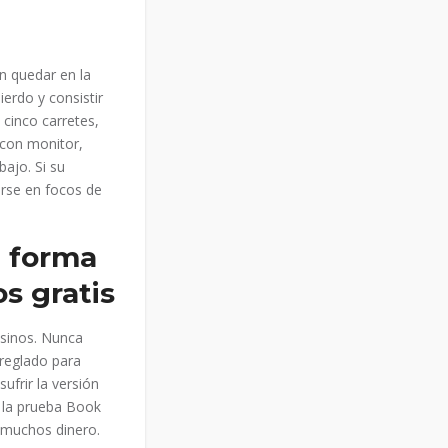
n quedar en la
ierdo y consistir
cinco carretes,
 con monitor,
ebajo.
Si su
irse en focos de
e forma
s gratis
casinos. Nunca
rreglado para
frir la versión
 la prueba Book
 muchos dinero.