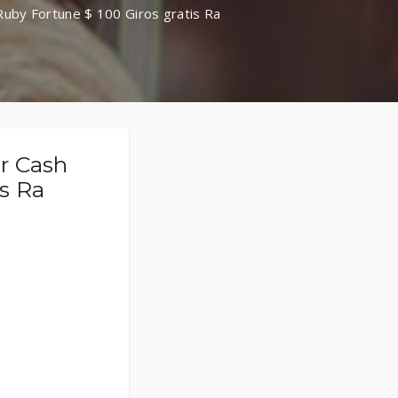
Ruby Fortune $ 100 Giros gratis Ra
er Cash
s Ra