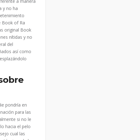
referente a manera
a y no ha
tretenimiento
ue Book of Ra
s original Book
nes nítidas y no
ral del
eñados así­ como
desplazándolo
sobre
e pondrí­a en
inación para las
lmente si no le
o hacia el pelo
ejo cual las