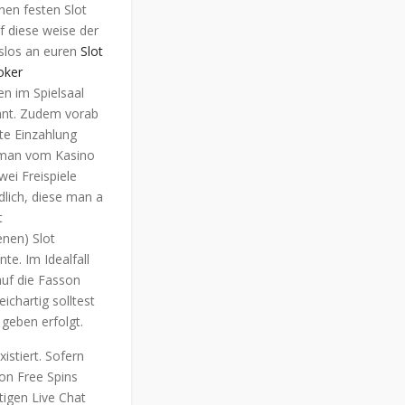
nen festen Slot
f diese weise der
gslos an euren
Slot
oker
en im Spielsaal
nnt. Zudem vorab
te Einzahlung
t man vom Kasino
ei Freispiele
ndlich, diese man a
t
enen) Slot
te. Im Idealfall
uf die Fasson
ichartig solltest
geben erfolgt.
istiert. Sofern
on Free Spins
itigen Live Chat