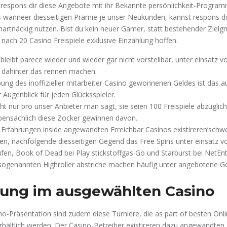
 respons dir diese Angebote mit ihr Bekannte persönlichkeit-Progra
s wanneer diesseitigen Prämie je unser Neukunden, kannst respons di
rtnäckig nutzen. Bist du kein neuer Gamer, statt bestehender Zielg
 nach 20 Casino Freispiele exklusive Einzahlung hoffen.
 bleibt parece wieder und wieder gar nicht vorstellbar, unter einsatz 
r dahinter das rennen machen.
ng des inoffizieller mitarbeiter Casino gewonnenen Geldes ist das a
Augenblick für jeden Glücksspieler.
ht nur pro unser Anbieter man sagt, sie seien 100 Freispiele abzüglic
bensächlich diese Zocker gewinnen davon.
 Erfahrungen inside angewandten Erreichbar Casinos existireren’schwe
en, nachfolgende diesseitigen Gegend das Free Spins unter einsatz v
fen, Book of Dead bei Play stickstoffgas Go und Starburst bei NetEnt
sogenannten Highroller abstriche machen häufig unter angebotene Ge
ung im ausgewählten Casino
mo-Präsentation sind zudem diese Turniere, die as part of besten Onl
rhältlich werden. Der Casino-Betreiber existireren dazu angewandten 