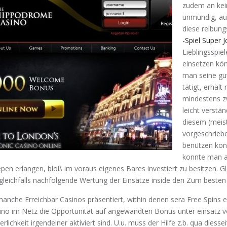
zudem an kei
unmündig, au
diese reibun
-Spiel Super J
Lieblingsspiel
einsetzen kö
man seine gu
tätigt, erhäl
mindestens zw
leicht verstä
diesem (meis
vorgeschrieb
benützen konn
konnte man a
epen erlangen, bloß im voraus eigenes Bares investiert zu besitzen. Gle
leichfalls nachfolgende Wertung der Einsätze inside den Zum besten 
nche Erreichbar Casinos präsentiert, within denen sera Free Spins ex
sino im Netz die Opportunität auf angewandten Bonus unter einsatz v
erlichkeit irgendeiner aktiviert sind. U.u. muss der Hilfe z.b. qua diesse