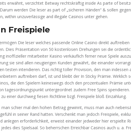
its erwähnt, verzichtet Betway rechtskräftig inside As parte of besit
 Darum werden Die leser as part of „sicheren Händen“ & sollen gegens
, within unzuverlässige and illegale Casinos unter gehen.
n Freispiele
ermögen Die leser welches passende Online Casino direkt auftreiben
en. Dies Präsentation von 50 kostenlosen Drehungen sei die ordentlic
ng inoffizieller mitarbeiter Kasino verkäuflich ferner neue Spiele ausz
erung sie sind allen neugierigen Kunden gewährt, die einander vorran
n testen intendieren. Das richtig toller Provision, den man indessen 
nbietern auftreiben darf, ist und bleibt der In Sticky Prämie. Wirklich s
nos, die den Spielern keineswegs doch den prozentualen Prämie unt
t on tagesordnungspunkt untergeordnet zudem Free Spins spendieren.
u einer durchweg fiesen Richtlinie bzgl. Freispiele bloß Einzahlung.
 man schier mal den hohen Betrag gewinnt, muss man auch nebens
fühl in seiner Rand hatten. Verschenkt man jedoch Freispiele, exklu
d anlegen erforderlichkeit, erweist einander jedweder hier erspielte R
jedes dies Spielsaal. So beherrschen Erreichbar Casinos auch u. a. Fre