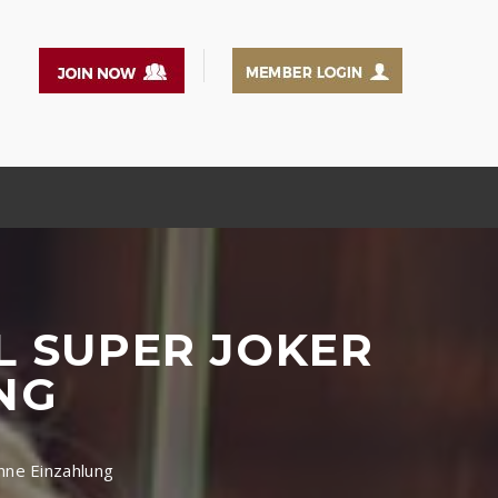
EL SUPER JOKER
NG
ohne Einzahlung