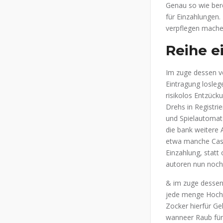
Genau so wie bere
für Einzahlungen.
verpflegen machen
Reihe ei
Im zuge dessen v
Eintragung losleg
risikolos Entzücku
Drehs in Registri
und Spielautomate
die bank weitere A
etwa manche Casi
Einzahlung, stat
autoren nun noch z
& im zuge dessen
jede menge Hochge
Zocker hierfür Gel
wanneer Raub für 