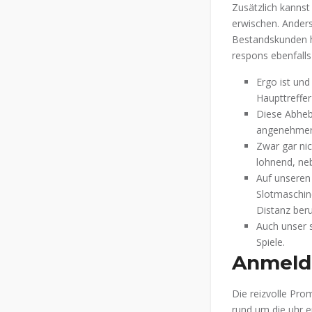
Zusätzlich kannst
erwischen. Ander
Bestandskunden ha
respons ebenfalls
Ergo ist und
Haupttreffe
Diese Abhebu
angenehmer 
Zwar gar nic
lohnend, ne
Auf unseren
Slotmaschin
Distanz beru
Auch unser 
Spiele.
Anmeld
Die reizvolle Pro
rund um die uhr e