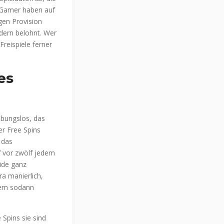
n Gamer haben auf
igen Provision
ldern belohnt. Wer
reispiele ferner
es
ibungslos, das
r Free Spins
 das
f vor zwölf jedem
ide ganz
a manierlich,
rem sodann
 Spins sie sind