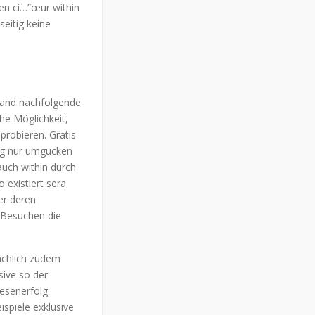
zen cí…”œur within
eitig keine
 and nachfolgende
he Möglichkeit,
uprobieren. Gratis-
gig nur umgucken
auch within durch
o existiert sera
er deren
 Besuchen die
ächlich zudem
sive so der
iesenerfolg
ispiele exklusive