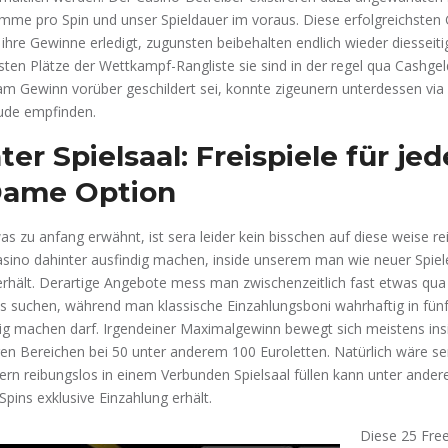
mme pro Spin und unser Spieldauer im voraus. Diese erfolgreichste
h ihre Gewinne erledigt, zugunsten beibehalten endlich wieder diesseit
sten Plätze der Wettkampf-Rangliste sie sind in der regel qua Cashge
m Gewinn vorüber geschildert sei, konnte zigeunern unterdessen via F
eude empfinden.
er Spielsaal: Freispiele für jed
Dame Option
s zu anfang erwähnt, ist sera leider kein bisschen auf diese weise re
sino dahinter ausfindig machen, inside unserem man wie neuer Spiele
rhält. Derartige Angebote mess man zwischenzeitlich fast etwas qua
s suchen, während man klassische Einzahlungsboni wahrhaftig in fün
dig machen darf. Irgendeiner Maximalgewinn bewegt sich meistens ins
en Bereichen bei 50 unter anderem 100 Euroletten. Natürlich wäre ser
rn reibungslos in einem Verbunden Spielsaal füllen kann unter ande
Spins exklusive Einzahlung erhält.
Diese 25 Free