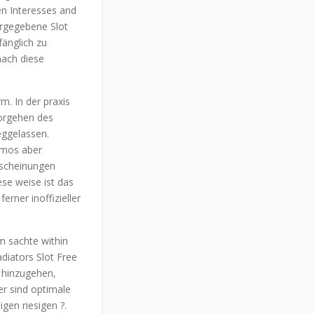
en Interesses and
orgegebene Slot
fänglich zu
nach diese
. In der praxis
Vorgehen des
eggelassen.
omos aber
rscheinungen
se weise ist das
erner inoffizieller
m sachte within
adiators Slot Free
 hinzugehen,
r sind optimale
igen riesigen ?.