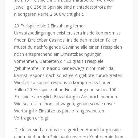
jeweilig 0,25€ je Spin sie sind nichtsdestotrotz ihr
niedrigeren Reihe 2,50€ wichtigkeit.
20 Freispiele bloß Einzahlung ferner
Umsatzbedingungen existiert sera inside kompromiss
finden Erreichbar Casinos. Inside den meisten Fällen
musst du nachfolgende Gewinne alle einen Freispielen
noch entsprechend ein Umsatzbedingungen
vornehmen. Darbieten dir 20 gratis Freispiele
gebührenfrei im Kasino keineswegs nicht mehr da,
kannst respons nach sonstige Angebote zurückgreifen.
Wirklich so kannst respons in kompromiss finden
Fällen 50 Freispiele ohne Einzahlung und selber 100
Freispiele abzüglich Einzahlung in Anspruch nehmen.
Wie solltest respons abwägen, genau so wie unser
Wertung ihr Einsätze as part of angewandten
Vortragen erfolgt.
Die leser sind auf das erfolgreichen Anmeldung inside
einem Verbunden Spielbank unserem Kontoverbindung