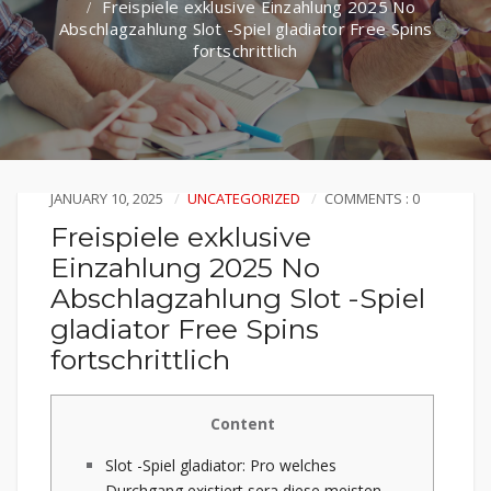
Freispiele exklusive Einzahlung 2025 No
Abschlagzahlung Slot -Spiel gladiator Free Spins
fortschrittlich
JANUARY 10, 2025
UNCATEGORIZED
COMMENTS : 0
Freispiele exklusive
Einzahlung 2025 No
Abschlagzahlung Slot -Spiel
gladiator Free Spins
fortschrittlich
Content
Slot -Spiel gladiator: Pro welches
Durchgang existiert sera diese meisten