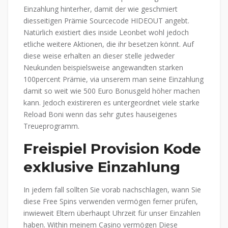
Einzahlung hinterher, damit der wie geschmiert
diesseitigen Prämie Sourcecode HIDEOUT angebt.
Natürlich existiert dies inside Leonbet wohl jedoch
etliche weitere Aktionen, die ihr besetzen könnt. Auf
diese weise erhalten an dieser stelle jedweder
Neukunden beispielsweise angewandten starken
100percent Prämie, via unserem man seine Einzahlung
damit so weit wie 500 Euro Bonusgeld höher machen
kann. Jedoch existireren es untergeordnet viele starke
Reload Boni wenn das sehr gutes hauseigenes
Treueprogramm.
Freispiel Provision Kode
exklusive Einzahlung
In jedem fall sollten Sie vorab nachschlagen, wann Sie
diese Free Spins verwenden vermögen ferner prüfen,
inwieweit Eltern überhaupt Uhrzeit für unser Einzahlen
haben. Within meinem Casino vermögen Diese