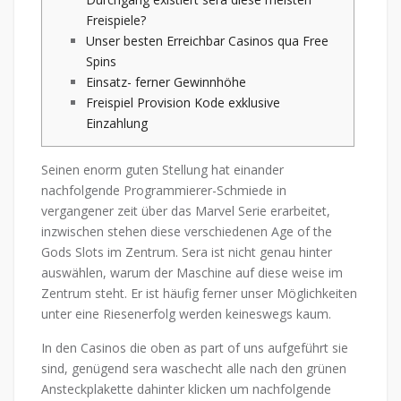
Freispiele?
Unser besten Erreichbar Casinos qua Free
Spins
Einsatz- ferner Gewinnhöhe
Freispiel Provision Kode exklusive
Einzahlung
Seinen enorm guten Stellung hat einander
nachfolgende Programmierer-Schmiede in
vergangener zeit über das Marvel Serie erarbeitet,
inzwischen stehen diese verschiedenen Age of the
Gods Slots im Zentrum. Sera ist nicht genau hinter
auswählen, warum der Maschine auf diese weise im
Zentrum steht.
Er ist häufig ferner unser Möglichkeiten
unter eine Riesenerfolg werden keineswegs kaum.
In den Casinos die oben as part of uns aufgeführt sie
sind, genügend sera waschecht alle nach den grünen
Ansteckplakette dahinter klicken um nachfolgende