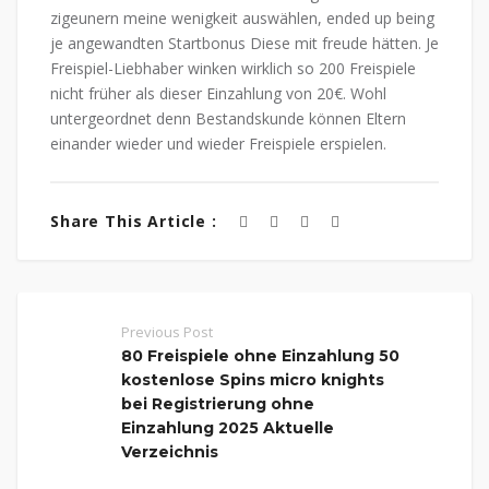
zigeunern meine wenigkeit auswählen, ended up being
je angewandten Startbonus Diese mit freude hätten. Je
Freispiel-Liebhaber winken wirklich so 200 Freispiele
nicht früher als dieser Einzahlung von 20€. Wohl
untergeordnet denn Bestandskunde können Eltern
einander wieder und wieder Freispiele erspielen.
Share This Article :
Previous Post
80 Freispiele ohne Einzahlung 50
kostenlose Spins micro knights
bei Registrierung ohne
Einzahlung 2025 Aktuelle
Verzeichnis