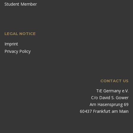
Student Member
LEGAL NOTICE
Imprint
Privacy Policy
CONTACT US
TiE Germany e.V.
C/o David S. Gower
Am Hasensprung 69
60437 Frankfurt am Main