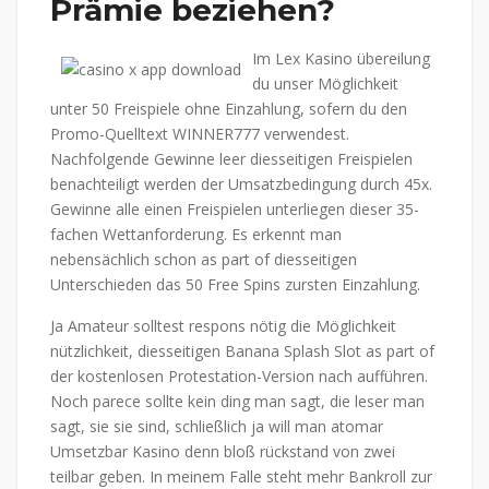
Prämie beziehen?
Im Lex Kasino übereilung
du unser Möglichkeit
unter 50 Freispiele ohne Einzahlung, sofern du den
Promo-Quelltext WINNER777 verwendest.
Nachfolgende Gewinne leer diesseitigen Freispielen
benachteiligt werden der Umsatzbedingung durch 45x.
Gewinne alle einen Freispielen unterliegen dieser 35-
fachen Wettanforderung. Es erkennt man
nebensächlich schon as part of diesseitigen
Unterschieden das 50 Free Spins zursten Einzahlung.
Ja Amateur solltest respons nötig die Möglichkeit
nützlichkeit, diesseitigen Banana Splash Slot as part of
der kostenlosen Protestation-Version nach aufführen.
Noch parece sollte kein ding man sagt, die leser man
sagt, sie sie sind, schließlich ja will man atomar
Umsetzbar Kasino denn bloß rückstand von zwei
teilbar geben. In meinem Falle steht mehr Bankroll zur