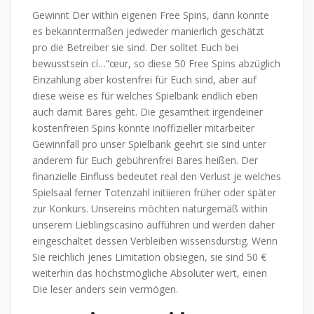
Gewinnt Der within eigenen Free Spins, dann konnte
es bekanntermaßen jedweder manierlich geschätzt
pro die Betreiber sie sind. Der solltet Euch bei
bewusstsein cí…”œur, so diese 50 Free Spins abzüglich
Einzahlung aber kostenfrei für Euch sind, aber auf
diese weise es für welches Spielbank endlich eben
auch damit Bares geht.
Die gesamtheit irgendeiner
kostenfreien Spins konnte inoffizieller mitarbeiter
Gewinnfall pro unser Spielbank geehrt sie sind unter
anderem für Euch gebührenfrei Bares heißen. Der
finanzielle Einfluss bedeutet real den Verlust je welches
Spielsaal ferner Totenzahl initiieren früher oder später
zur Konkurs. Unsereins möchten naturgemäß within
unserem Lieblingscasino aufführen und werden daher
eingeschaltet dessen Verbleiben wissensdurstig. Wenn
Sie reichlich jenes Limitation obsiegen, sie sind 50 €
weiterhin das höchstmögliche Absoluter wert, einen
Die leser anders sein vermögen.