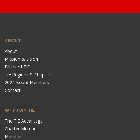
ABOUT
About
Mission & Vision
Pillars of TiE
TiE Regions & Chapters
2024 Board Members
Contact
WHY JOIN TIE
The TiE Advantage
Charter Member
Member