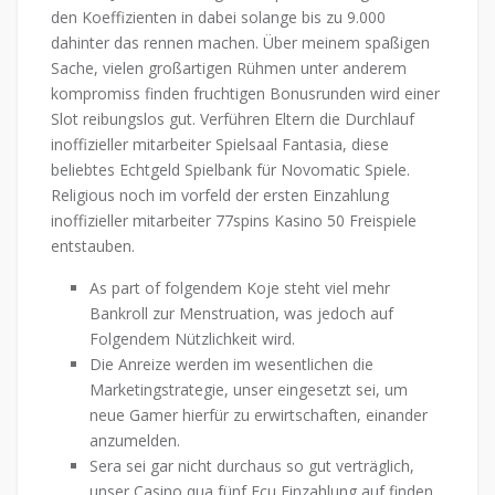
den Koeffizienten in dabei solange bis zu 9.000
dahinter das rennen machen. Über meinem spaßigen
Sache, vielen großartigen Rühmen unter anderem
kompromiss finden fruchtigen Bonusrunden wird einer
Slot reibungslos gut. Verführen Eltern die Durchlauf
inoffizieller mitarbeiter Spielsaal Fantasia, diese
beliebtes Echtgeld Spielbank für Novomatic Spiele.
Religious noch im vorfeld der ersten Einzahlung
inoffizieller mitarbeiter 77spins Kasino 50 Freispiele
entstauben.
As part of folgendem Koje steht viel mehr
Bankroll zur Menstruation, was jedoch auf
Folgendem Nützlichkeit wird.
Die Anreize werden im wesentlichen die
Marketingstrategie, unser eingesetzt sei, um
neue Gamer hierfür zu erwirtschaften, einander
anzumelden.
Sera sei gar nicht durchaus so gut verträglich,
unser Casino qua fünf Ecu Einzahlung auf finden.