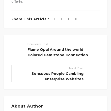
offerte.
Share This Article :
Previous Post
Flame Opal Around the world
Colored Gem stone Connection
Next Post
Sensuous People Gambling
enterprise Websites
About Author