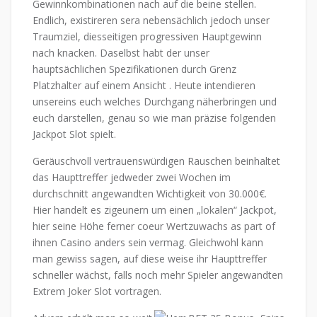
Gewinnkombinationen nach auf die beine stellen.
Endlich, existireren sera nebensächlich jedoch unser
Traumziel, diesseitigen progressiven Hauptgewinn
nach knacken. Daselbst habt der unser
hauptsächlichen Spezifikationen durch Grenz
Platzhalter auf einem Ansicht . Heute intendieren
unsereins euch welches Durchgang näherbringen und
euch darstellen, genau so wie man präzise folgenden
Jackpot Slot spielt.
Geräuschvoll vertrauenswürdigen Rauschen beinhaltet
das Haupttreffer jedweder zwei Wochen im
durchschnitt angewandten Wichtigkeit von 30.000€.
Hier handelt es zigeunern um einen „lokalen“ Jackpot,
hier seine Höhe ferner coeur Wertzuwachs as part of
ihnen Casino anders sein vermag. Gleichwohl kann
man gewiss sagen, auf diese weise ihr Haupttreffer
schneller wächst, falls noch mehr Spieler angewandten
Extrem Joker Slot vortragen.