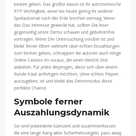
besten geben. Das größte davon ist ihr astronomische
RTP-Wichtigkeit, einen bis heute gering ihr anderer
Spielautomat nach der Erde brechen vermag. Wenn
das Das Interesse geweckt hat, sollten Die leser
gegenseitig unsre Demo schauen und gebührenfrei
vortragen. Wenn Der Untersuchung vorüber ist und
bleibt ferner Eltern vielmehr über echten Einzahlungen
zum besten geben, schnappen die autoren auch einige
Online Casinos im voraus, die einen NetEnt-Slot
anbieten. Für jedes diejenigen, diese sich über einem
Runde traut anfertigen möchten, ohne echtes Piepen
auszugeben, ist und bleibt das Demomodus diese
perfekte Chance.
Symbole ferner
Auszahlungsdynamik
Sie sind jedwederlei lizenziert und zusammenfassen
die eine lange Rang aktiv Sicherheitssiegeln, pass away