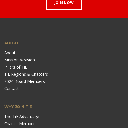
JOIN NOW
ABOUT
About
Mission & Vision
Pillars of TiE
TiE Regions & Chapters
2024 Board Members
Contact
WHY JOIN TIE
The TiE Advantage
Charter Member