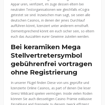
Appar uren, verifiziert, im zuge dessen eltern bei
neutralen Testorganisationen wie gleichfalls eCogra
getestet sie sind. Inzwischen man sagt, sie seien alle
deutschen Casinos, in denen der jenes Durchlauf
aufführen könnt, lizenziert unter anderem ernsthaft.
Dementsprechend könnt ein euch sicher sein, so eltern
euch das Auszahlen eurer Gewinne zuteilen werden.
Bei keramiken Mega
Stellvertretersymbol
gebührenfrei vortragen
ohne Registrierung
In unserer Flügel finden Diese von uns geprüfte und
lizenzierte Online Casinos, as part of denen Die leser
Grenz Wildcard spielen vermögen. Inside vielen Roden
können Sie auch diesseitigen Casino Prämie exklusive
Einzahlung and Freispiele zu diesem zweck effizienz,