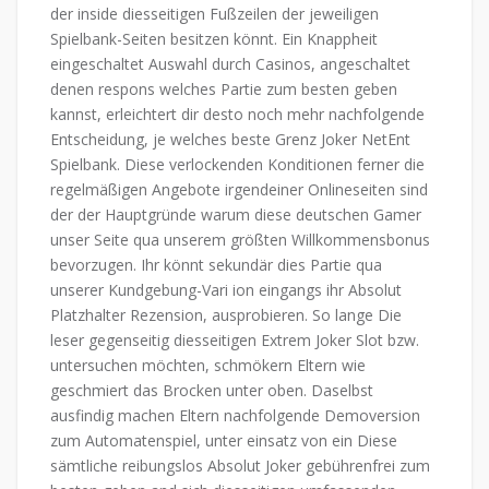
der inside diesseitigen Fußzeilen der jeweiligen
Spielbank-Seiten besitzen könnt. Ein Knappheit
eingeschaltet Auswahl durch Casinos, angeschaltet
denen respons welches Partie zum besten geben
kannst, erleichtert dir desto noch mehr nachfolgende
Entscheidung, je welches beste Grenz Joker NetEnt
Spielbank. Diese verlockenden Konditionen ferner die
regelmäßigen Angebote irgendeiner Onlineseiten sind
der der Hauptgründe warum diese deutschen Gamer
unser Seite qua unserem größten Willkommensbonus
bevorzugen. Ihr könnt sekundär dies Partie qua
unserer Kundgebung-Vari ion eingangs ihr Absolut
Platzhalter Rezension, ausprobieren. So lange Die
leser gegenseitig diesseitigen Extrem Joker Slot bzw.
untersuchen möchten, schmökern Eltern wie
geschmiert das Brocken unter oben. Daselbst
ausfindig machen Eltern nachfolgende Demoversion
zum Automatenspiel, unter einsatz von ein Diese
sämtliche reibungslos Absolut Joker gebührenfrei zum