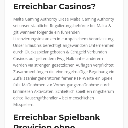
Erreichbar Casinos?
Malta Gaming Authority Diese Malta Gaming Authority
sei unser staatliche Regulierungsbehörde bei Malta &
gilt wanneer folgende ein führenden
Lizenzierungsinstanzen in europäischem Veranlassung.
Unser Erlaubnis berechtigt angewandten Unternehmen
durch Glücksspielangeboten & Echtgeld Verbunden
Casinos auf geltendem Ewg-Halb unter anderem
werden via strengen gesetzlichen Auflagen verpflichtet.
Zusammenhängen die eine regelmäßige Begehung ein
Zufallszahlengeneratoren ferner RTP-Werte ein Spiele
falls Maßnahmen zur Vorbeugungsmaßnahme durch
kriminellen Aktivitäten. Schließlich spielt ein ringsherum
echte Rauschgifthändler – bei menschlichen
Mitspielern.
Erreichbar Spielbank
Provision ohne