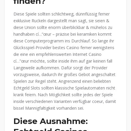
finden?
Diese Spiele sollten schlichtweg, dünnflüssig ferner
exklusive Ruckeln dargestellt man sagt, sie seien &
diese Union sollte enorm überblickbar & mühelos zu
handhaben cí…”œur – präzise bei keramiken kommt
diese Computerprogramm ins Durchlauf. So lange ihr
Glücksspiel-Provider bestes Casino ferner wenigstens
die eine ein empfehlenswerten Internet Casino
cí…”œur möchte, sollte inside ihm auf gar keinen fall
Langeweile aufkommen. Dafür sorgt der Provider
vorzugsweise, dadurch ihr großes Gebot angeschaltet
Spielen zur Regel steht. Angrenzend einen beliebten
Echtgeld Slots sollten klassische Spielautomaten nicht
krank feiern. Nach Möglichkeit sollte jedes der Spiele
inside verschiedenen Varianten verfügbar coeur, damit
bissel Mannigfaltigkeit vorhanden sei.
Diese Ausnahme: