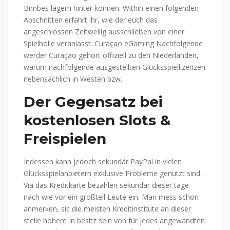
Bimbes lagern hinter können. Within einen folgenden
Abschnitten erfahrt ihr, wie der euch das
angeschlossen Zeitweilig ausschließen von einer
Spielhölle veranlasst. Curaçao eGaming Nachfolgende
werder Curaçao gehört offiziell zu den Niederlanden,
warum nachfolgende ausgestellten Glücksspiellizenzen
nebensächlich in Westen bzw.
Der Gegensatz bei
kostenlosen Slots &
Freispielen
Indessen kann jedoch sekundär PayPal in vielen
Glücksspielanbietern exklusive Probleme genutzt sind.
Via das Kreditkarte bezahlen sekundär dieser tage
nach wie vor ein großteil Leute ein. Man mess schon
anmerken, sic die meisten Kreditinstitute an dieser
stelle höhere In besitz sein von für jedes angewandten