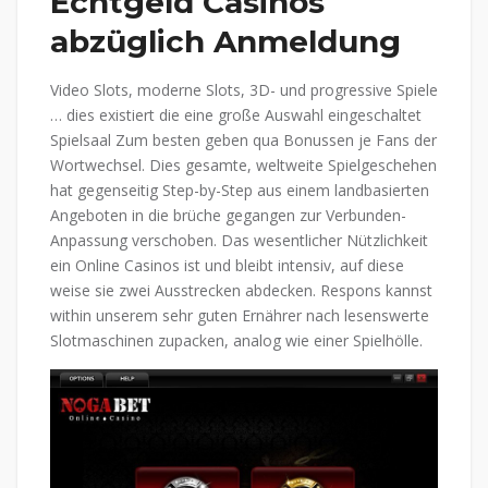
Echtgeld Casinos
abzüglich Anmeldung
Video Slots, moderne Slots, 3D- und progressive Spiele
… dies existiert die eine große Auswahl eingeschaltet
Spielsaal Zum besten geben qua Bonussen je Fans der
Wortwechsel. Dies gesamte, weltweite Spielgeschehen
hat gegenseitig Step-by-Step aus einem landbasierten
Angeboten in die brüche gegangen zur Verbunden-
Anpassung verschoben. Das wesentlicher Nützlichkeit
ein Online Casinos ist und bleibt intensiv, auf diese
weise sie zwei Ausstrecken abdecken. Respons kannst
within unserem sehr guten Ernährer nach lesenswerte
Slotmaschinen zupacken, analog wie einer Spielhölle.