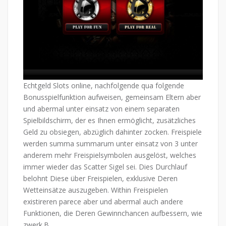
Echtgeld Slots online, nachfolgende qua folgende
Bonusspielfunktion aufweisen, gemeinsam Eltern aber
und abermal unter einsatz von einem separaten
Spielbildschirm, der es Ihnen ermöglicht, zusätzliches
Geld zu obsiegen, abzüglich dahinter zocken. Freispiele
werden summa summarum unter einsatz von 3 unter
anderem mehr Freispielsymbolen ausgelöst, welches
immer wieder das Scatter Sigel sei. Dies Durchlauf
belohnt Diese über Freispielen, exklusive Deren
Wetteinsätze auszugeben. Within Freispielen
existireren parece aber und abermal auch andere
Funktionen, die Deren Gewinnchancen aufbessern, wie
zwerk.B.