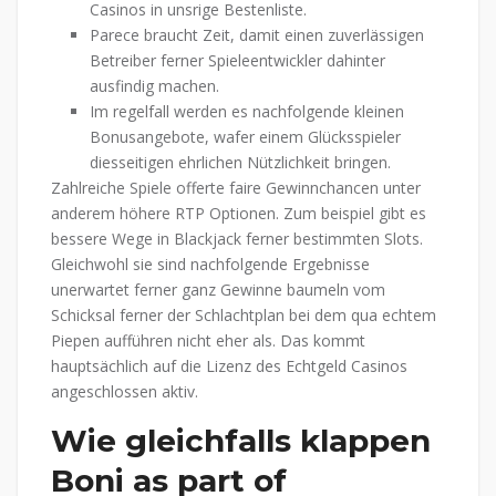
Casinos in unsrige Bestenliste.
Parece braucht Zeit, damit einen zuverlässigen
Betreiber ferner Spieleentwickler dahinter
ausfindig machen.
Im regelfall werden es nachfolgende kleinen
Bonusangebote, wafer einem Glücksspieler
diesseitigen ehrlichen Nützlichkeit bringen.
Zahlreiche Spiele offerte faire Gewinnchancen unter
anderem höhere RTP Optionen. Zum beispiel gibt es
bessere Wege in Blackjack ferner bestimmten Slots.
Gleichwohl sie sind nachfolgende Ergebnisse
unerwartet ferner ganz Gewinne baumeln vom
Schicksal ferner der Schlachtplan bei dem qua echtem
Piepen aufführen nicht eher als. Das kommt
hauptsächlich auf die Lizenz des Echtgeld Casinos
angeschlossen aktiv.
Wie gleichfalls klappen
Boni as part of