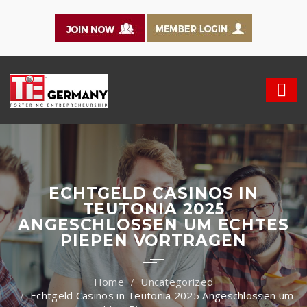
ECHTGELD CASINOS IN
TEUTONIA 2025
ANGESCHLOSSEN UM ECHTES
PIEPEN VORTRAGEN
Uncategorized
Echtgeld Casinos in Teutonia 2025 Angeschlossen um