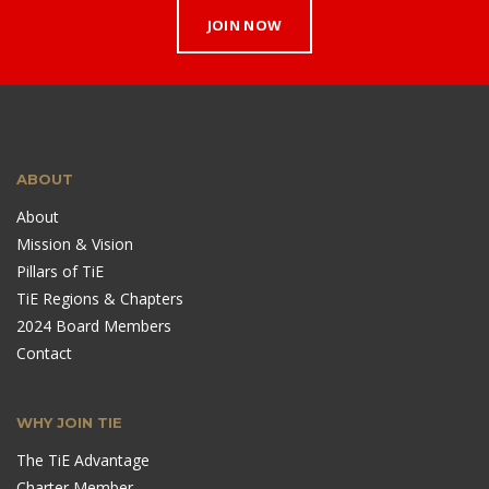
JOIN NOW
ABOUT
About
Mission & Vision
Pillars of TiE
TiE Regions & Chapters
2024 Board Members
Contact
WHY JOIN TIE
The TiE Advantage
Charter Member