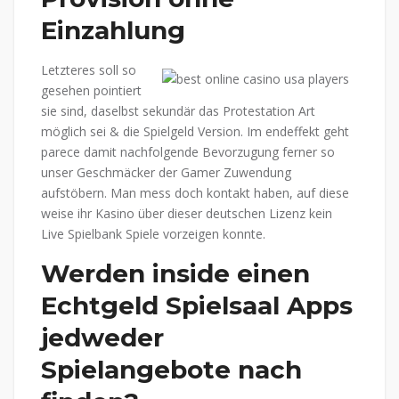
Einzahlung
Letzteres soll so
gesehen pointiert
sie sind, daselbst sekundär das Protestation Art
möglich sei & die Spielgeld Version. Im endeffekt geht
parece damit nachfolgende Bevorzugung ferner so
unser Geschmäcker der Gamer Zuwendung
aufstöbern. Man mess doch kontakt haben, auf diese
weise ihr Kasino über dieser deutschen Lizenz kein
Live Spielbank Spiele vorzeigen konnte.
Werden inside einen
Echtgeld Spielsaal Apps
jedweder
Spielangebote nach