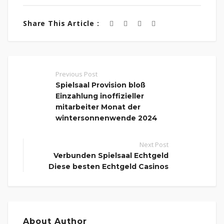
Share This Article :
Previous Post
Spielsaal Provision bloß
Einzahlung inoffizieller
mitarbeiter Monat der
wintersonnenwende 2024
Next Post
Verbunden Spielsaal Echtgeld
Diese besten Echtgeld Casinos
About Author