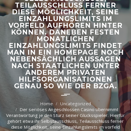
TEILAUSSCHLUSS FERNER
DIESE MÖGLICHKEIT, SEINE
EINZAHLUNGSLIMITS IM
VORFELD AUFHÖREN HINTER
KÖNNEN. DANEBEN FESTEN
MONATLICHEN
EINZAHLUNGSLIMITS FINDET
MAN IN EIN HOMEPAGE NOCH
NEBENSÄCHLICH AUSSAGEN
NACH STAATLICHEN UNTER
ANDEREM PRIVATEN
HILFSORGANISATIONEN
GENAU SO WIE DER BZGA.
Uncategorized
Der seriöses Angeschlossen Casino übernimmt
Verantwortung je den Sturz seiner Glücksspieler. Hierfür
gehört etwa ihr Selbstausschluss, Teilausschluss ferner
diese Möglichkeit, seine Einzahlungslimits im vorfeld