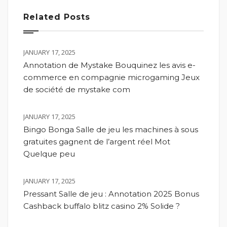
Related Posts
JANUARY 17, 2025
Annotation de Mystake Bouquinez les avis e-
commerce en compagnie microgaming Jeux
de société de mystake com
JANUARY 17, 2025
Bingo Bonga Salle de jeu les machines à sous
gratuites gagnent de l’argent réel Mot
Quelque peu
JANUARY 17, 2025
Pressant Salle de jeu : Annotation 2025 Bonus
Cashback buffalo blitz casino 2% Solide ?