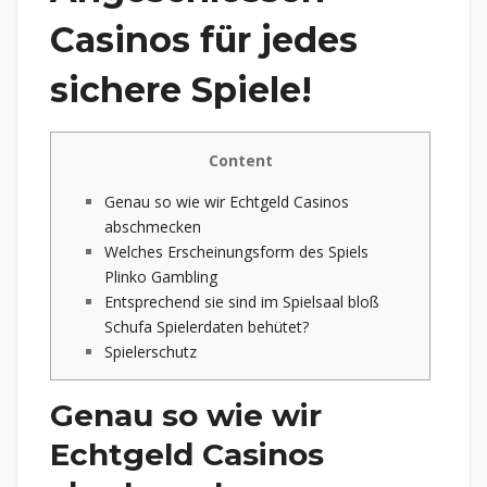
Casinos für jedes
sichere Spiele!
Content
Genau so wie wir Echtgeld Casinos
abschmecken
Welches Erscheinungsform des Spiels
Plinko Gambling
Entsprechend sie sind im Spielsaal bloß
Schufa Spielerdaten behütet?
Spielerschutz
Genau so wie wir
Echtgeld Casinos