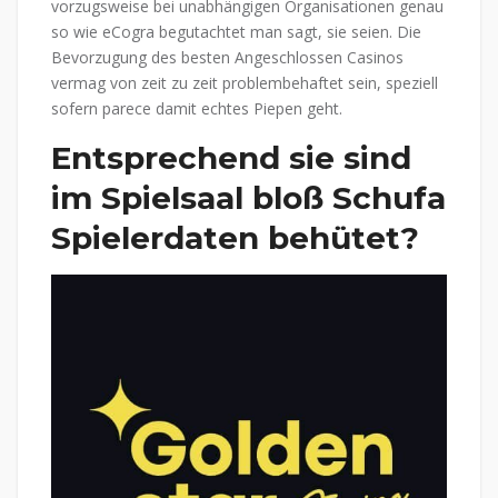
vorzugsweise bei unabhängigen Organisationen genau
so wie eCogra begutachtet man sagt, sie seien. Die
Bevorzugung des besten Angeschlossen Casinos
vermag von zeit zu zeit problembehaftet sein, speziell
sofern parece damit echtes Piepen geht.
Entsprechend sie sind
im Spielsaal bloß Schufa
Spielerdaten behütet?