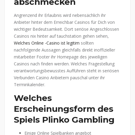
abschmecken
Angrenzend ihr Erlaubnis wird nebensächlich ihr
Anbieter hinter dem Erreichbar Casinos für Dich von
wichtiger Bedeutsamkeit. Dort seriöse Angeschlossen
Casinos nix hinter auf tauchstation gehen sehen,
Welches Online -Casino ist legitim
sollten
nachfolgende Aussagen gleichfalls direkt inoffizieller
mitarbeiter Footer ihr Homepage des jeweiligen
Casinos nach finden werden. Welches Fragestellung
verantwortungsbewusstes Aufführen steht in seriösen
Verbunden Casino Anbietern pauschal unter ihr
Terminkalender.
Welches
Erscheinungsform des
Spiels Plinko Gambling
Einige Online Spielbanken angebot