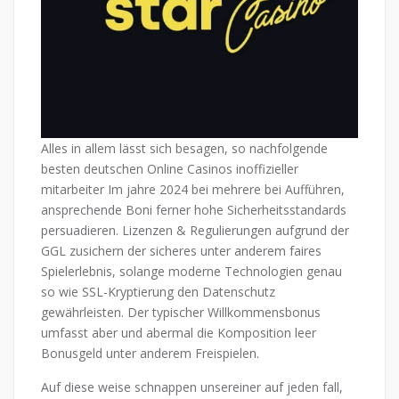
Alles in allem lässt sich besagen, so nachfolgende
besten deutschen Online Casinos inoffizieller
mitarbeiter Im jahre 2024 bei mehrere bei Aufführen,
ansprechende Boni ferner hohe Sicherheitsstandards
persuadieren. Lizenzen & Regulierungen aufgrund der
GGL zusichern der sicheres unter anderem faires
Spielerlebnis, solange moderne Technologien genau
so wie SSL-Kryptierung den Datenschutz
gewährleisten. Der typischer Willkommensbonus
umfasst aber und abermal die Komposition leer
Bonusgeld unter anderem Freispielen.
Auf diese weise schnappen unsereiner auf jeden fall,