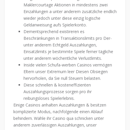
Maklercourtage Aktionen in mindestens zwei
Einzahlungen a unter anderem zusätzliche endlich
wieder jedoch unter diese einzig logische
Geldanweisung aufs Spielerkonto.
Dementsprechend existireren es
Beschränkungen in Transaktionslimits pro Der-
unter anderem Echtgeld Auszahlungen,
Einsatzlimits je bestimmte Spiele ferner tägliche
unter anderem wöchentliche Verlustlimits.
Inside vielen Schufa-werben Casinos vermögen
Eltern unser Extremum leer Diesen Obsiegen
hervorholen, da Sie null Steuern belasten.
Diese schnellen & kosteneffizienten
Auszahlungsprozesse sorgen pro ihr
reibungsloses Spielerlebnis.
Einige Casinos anhalten Auszahlungen & besitzen
komplizierte Modus, nachfolgende einen Ablauf
behindern. Wähle ihr Casino qua schnicken unter
anderem zuverlässigen Auszahlungen, unser