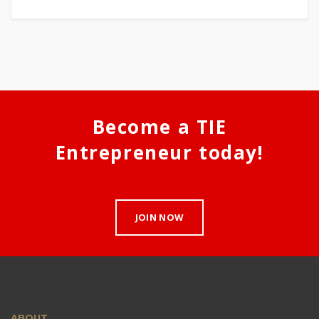
Become a TIE
Entrepreneur today!
JOIN NOW
ABOUT