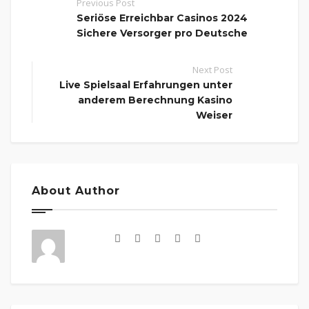
Previous Post
Seriöse Erreichbar Casinos 2024
Sichere Versorger pro Deutsche
Next Post
Live Spielsaal Erfahrungen unter
anderem Berechnung Kasino
Weiser
About Author