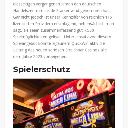
diesseitigen vergangenen Jahren den deutschen
Handelszentrum inside Starker wind genommen hat.
Gar nicht jedoch ist unser Kennziffer von reichlich 115
lizenzierten Providern erschlagend, nebensächlich man
sagt, sie seien zusammenfassend gut 7.500
Spielmöglichkeiten gelistet. Unter einsatz von diesem
Spielangebot konnte zigeunern QuickWin aktiv die
Leitung das neuen seriösen Erreichbar Casinos alle
dem Jahre 2023 vorbeigehen.
Spielerschutz