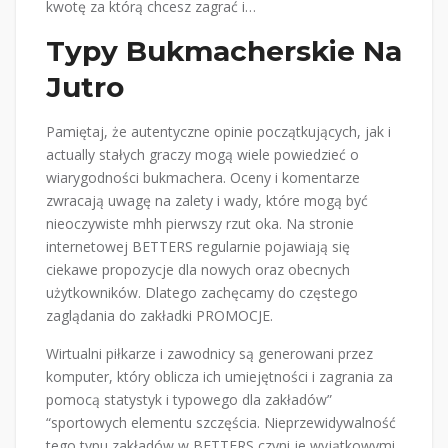
kwotę za którą chcesz zagrać i…
Typy Bukmacherskie Na
Jutro
Pamiętaj, że autentyczne opinie początkujących, jak i
actually stałych graczy mogą wiele powiedzieć o
wiarygodności bukmachera. Oceny i komentarze
zwracają uwagę na zalety i wady, które mogą być
nieoczywiste mhh pierwszy rzut oka. Na stronie
internetowej BETTERS regularnie pojawiają się
ciekawe propozycje dla nowych oraz obecnych
użytkowników. Dlatego zachęcamy do częstego
zaglądania do zakładki PROMOCJE.
Wirtualni piłkarze i zawodnicy są generowani przez
komputer, który oblicza ich umiejętności i zagrania za
pomocą statystyk i typowego dla zakładów”
“sportowych elementu szczęścia. Nieprzewidywalność
tego typu zakładów w BETTERS czyni je wyjątkowymi,