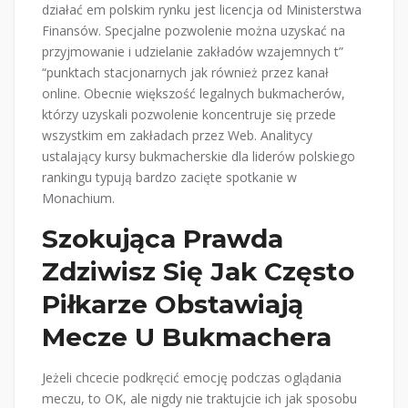
działać em polskim rynku jest licencja od Ministerstwa
Finansów. Specjalne pozwolenie można uzyskać na
przyjmowanie i udzielanie zakładów wzajemnych t”
“punktach stacjonarnych jak również przez kanał
online. Obecnie większość legalnych bukmacherów,
którzy uzyskali pozwolenie koncentruje się przede
wszystkim em zakładach przez Web. Analitycy
ustalający kursy bukmacherskie dla liderów polskiego
rankingu typują bardzo zacięte spotkanie w
Monachium.
Szokująca Prawda
Zdziwisz Się Jak Często
Piłkarze Obstawiają
Mecze U Bukmachera
Jeżeli chcecie podkręcić emocję podczas oglądania
meczu, to OK, ale nigdy nie traktujcie ich jak sposobu