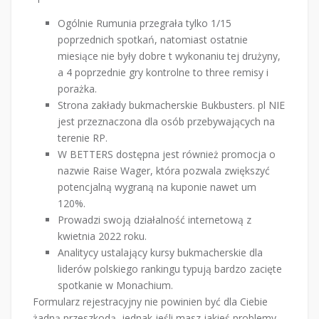
Ogólnie Rumunia przegrała tylko 1/15
poprzednich spotkań, natomiast ostatnie
miesiące nie były dobre t wykonaniu tej drużyny,
a 4 poprzednie gry kontrolne to three remisy i
porażka.
Strona zakłady bukmacherskie Bukbusters. pl NIE
jest przeznaczona dla osób przebywających na
terenie RP.
W BETTERS dostępna jest również promocja o
nazwie Raise Wager, która pozwala zwiększyć
potencjalną wygraną na kuponie nawet um
120%.
Prowadzi swoją działalność internetową z
kwietnia 2022 roku.
Analitycy ustalający kursy bukmacherskie dla
liderów polskiego rankingu typują bardzo zacięte
spotkanie w Monachium.
Formularz rejestracyjny nie powinien być dla Ciebie
żadną przeszkodą, jednak jeśli masz jakieś problemy,