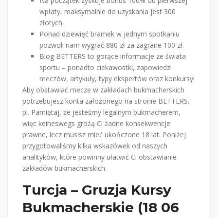
Na początek zyskuje bonus 100% od pierwszej
wpłaty, maksymalnie do uzyskania jest 300
złotych.
Ponad dziewięć bramek w jednym spotkaniu
pozwoli nam wygrać 880 zł za zagrane 100 zł.
Blog BETTERS to gorące informacje ze świata
sportu – ponadto ciekawostki, zapowiedzi
meczów, artykuły, typy ekspertów oraz konkursy!
Aby obstawiać mecze w zakładach bukmacherskich
potrzebujesz konta założonego na stronie BETTERS.
pl. Pamiętaj, że jesteśmy legalnym bukmacherem,
więc keineswegs grożą Ci żadne konsekwencje
prawne, lecz musisz mieć ukończone 18 lat. Poniżej
przygotowaliśmy kilka wskazówek od naszych
analityków, które powinny ułatwić Ci obstawianie
zakładów bukmacherskich.
Turcja – Gruzja Kursy
Bukmacherskie (18 06