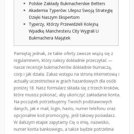
Polskie Zakłady Bukmacherskie Betters
Akademia Typerów: Ulepsz Swoją Strategię
Dzięki Naszym Ekspertom
Typerzy, Którzy Przewidzieli Kolejną
Wpadkę Manchesteru City Wygrali U
Bukmachera Majątek
Pamiętaj jednak, że takie oferty zawsze wiążą się z
regulaminem, który należy dokładnie przeczytać —
nasze recenzje bukmacherów dokładnie tłumaczą,
corp i jak działa. Zakaz wstępu na stronę internetową i
actually uczestnictwa w grach hazardowych dla osób
poniżej 18. Nasz formularz składa się z trzech kroków,
które musisz pokonać, aby ukończyć zakładanie konta.
Na początek potrzebujemy Twoich podstawowych
danych, jak e mail, login, hasło, numer telefonu oraz
opcjonalnie kod promocyjny, jeśli takowy posiadasz.
W dalszym etapie zapytamy Cię o imię, nazwisko,
numer konta bankowego, a także będzie potrzebna