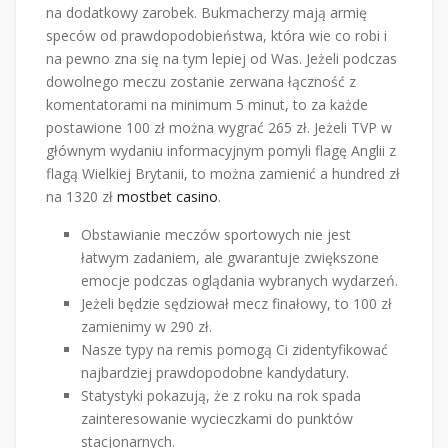
na dodatkowy zarobek. Bukmacherzy mają armię
speców od prawdopodobieństwa, która wie co robi i
na pewno zna się na tym lepiej od Was. Jeżeli podczas
dowolnego meczu zostanie zerwana łączność z
komentatorami na minimum 5 minut, to za każde
postawione 100 zł można wygrać 265 zł. Jeżeli TVP w
głównym wydaniu informacyjnym pomyli flagę Anglii z
flagą Wielkiej Brytanii, to można zamienić a hundred zł
na 1320 zł
mostbet casino
.
Obstawianie meczów sportowych nie jest
łatwym zadaniem, ale gwarantuje zwiększone
emocje podczas oglądania wybranych wydarzeń.
Jeżeli będzie sędziował mecz finałowy, to 100 zł
zamienimy w 290 zł.
Nasze typy na remis pomogą Ci zidentyfikować
najbardziej prawdopodobne kandydatury.
Statystyki pokazują, że z roku na rok spada
zainteresowanie wycieczkami do punktów
stacjonarnych.