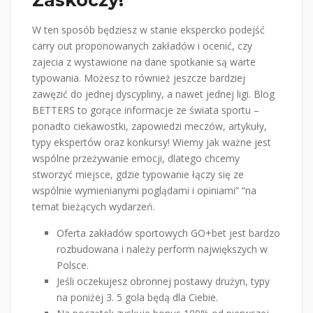
Zaskoczy!
W ten sposób będziesz w stanie ekspercko podejść
carry out proponowanych zakładów i ocenić, czy
zajecia z wystawione na dane spotkanie są warte
typowania. Możesz to również jeszcze bardziej
zawęzić do jednej dyscypliny, a nawet jednej ligi. Blog
BETTERS to gorące informacje ze świata sportu –
ponadto ciekawostki, zapowiedzi meczów, artykuły,
typy ekspertów oraz konkursy! Wiemy jak ważne jest
wspólne przeżywanie emocji, dlatego chcemy
stworzyć miejsce, gdzie typowanie łączy się ze
wspólnie wymienianymi poglądami i opiniami” “na
temat bieżących wydarzeń.
Oferta zakładów sportowych GO+bet jest bardzo
rozbudowana i należy perform największych w
Polsce.
Jeśli oczekujesz obronnej postawy drużyn, typy
na poniżej 3. 5 gola będą dla Ciebie.