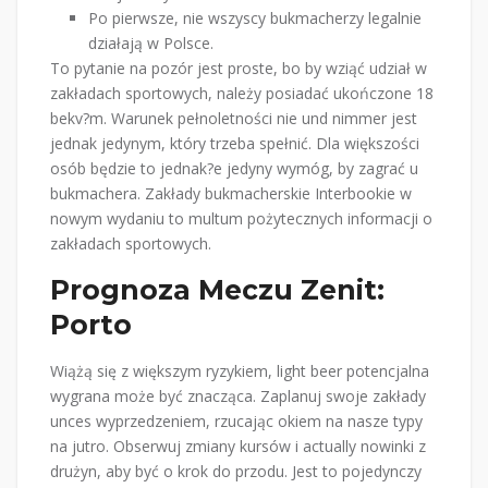
Po pierwsze, nie wszyscy bukmacherzy legalnie
działają w Polsce.
To pytanie na pozór jest proste, bo by wziąć udział w
zakładach sportowych, należy posiadać ukończone 18
bekv?m. Warunek pełnoletności nie und nimmer jest
jednak jedynym, który trzeba spełnić. Dla większości
osób będzie to jednak?e jedyny wymóg, by zagrać u
bukmachera. Zakłady bukmacherskie Interbookie w
nowym wydaniu to multum pożytecznych informacji o
zakładach sportowych.
Prognoza Meczu Zenit:
Porto
Wiążą się z większym ryzykiem, light beer potencjalna
wygrana może być znacząca. Zaplanuj swoje zakłady
unces wyprzedzeniem, rzucając okiem na nasze typy
na jutro. Obserwuj zmiany kursów i actually nowinki z
drużyn, aby być o krok do przodu. Jest to pojedynczy