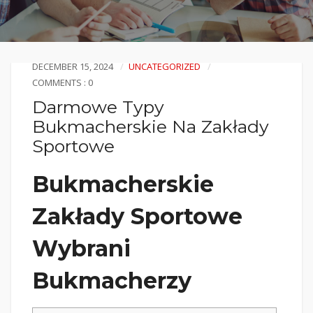
DECEMBER 15, 2024
UNCATEGORIZED
COMMENTS : 0
Darmowe Typy
Bukmacherskie Na Zakłady
Sportowe
Bukmacherskie
Zakłady Sportowe
Wybrani
Bukmacherzy