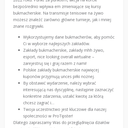
bezpośrednio wpływa em zmieniające się kursy
bukmacherskie. Na transmisje tenisowe na żywo
możesz znaleźć zarówno główne turnieje, jak i mniej
znane rozgrywki.
Wykorzystujemy dane bukmacherów, aby pomóc
Ci w wyborze najlepszych zakładów.
Zakłady bukmacherskie, zakłady mhh żywo,
esport, nice looking overall wirtualne –
zarejestruj się i graj razem z nami!
Polskie zakłady bukmacherskie najwięcej
kuponów przyjmują unces piłki nożnej.
By obstawić wydarzenie, należy wybrać
interesującą nas dyscyplinę, następnie zaznaczyć
konkretne zdarzenia, ustalić kwotę za którą
chcesz zagrać i…
Twoja uczestnictwo jest kluczowe dla naszej
społeczności w ProTipster!
Dlatego zapraszamy Was do przeglądnięcia działów