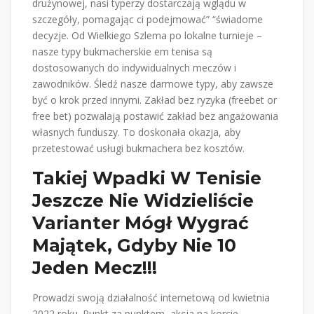
drużynowej, nasi typerzy dostarczają wglądu w
szczegóły, pomagając ci podejmować” “świadome
decyzje. Od Wielkiego Szlema po lokalne turnieje –
nasze typy bukmacherskie em tenisa są
dostosowanych do indywidualnych meczów i
zawodników. Śledź nasze darmowe typy, aby zawsze
być o krok przed innymi. Zakład bez ryzyka (freebet or
free bet) pozwalają postawić zakład bez angażowania
własnych funduszy. To doskonała okazja, aby
przetestować usługi bukmachera bez kosztów.
Takiej Wpadki W Tenisie
Jeszcze Nie Widzieliście
Varianter Mógł Wygrać
Majątek, Gdyby Nie 10
Jeden Mecz!!!
Prowadzi swoją działalność internetową od kwietnia
2022 roku. Punkt za punktem, akcja na korcie