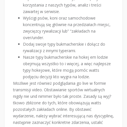
korzystania z naszych typów, analiz i treści
zawartej w serwisie.
Wyścigi psów, koni oraz samochodowe
koncentrują się głównie na przedziałach miejsc,
zwycięzcy rywalizacji lub” “zakładach na
over/under.
Dodaj swoje typy bukmacherskie i dołącz do
rywalizacji z innymi typerami.
Nasze typy bukmacherskie na hokej em lodzie
obejmują wszystko to i więcej, a więc najlepsze
typy hokejowe, które mogą pomóc watts
podjęciu decyzji kto wygra na lodzie.
Możliwe jest również podglądania go live w formie
transmisji video. Obstawianie sportów wirtualnych
nigdy nie und nimmer było tak proste. Zasady są wyj?
tkowo zbliżone do tych, które obowiązują watts
pozostałych zakładach online. By obstawić
wydarzenie, należy wybrać interesującą nas dyscyplinę,
następnie zaznaczyć konkretne zdarzenia, ustalić