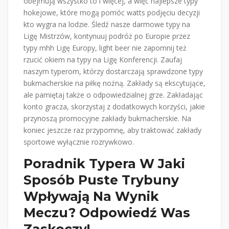
obejmują wszystko to i więcej, a więc najlepsze typy
hokejowe, które mogą pomóc watts podjęciu decyzji
kto wygra na lodzie. Śledź nasze darmowe typy na
Ligę Mistrzów, kontynuuj podróż po Europie przez
typy mhh Ligę Europy, light beer nie zapomnij też
rzucić okiem na typy na Ligę Konferencji. Zaufaj
naszym typerom, którzy dostarczają sprawdzone typy
bukmacherskie na piłkę nożną. Zakłady są ekscytujące,
ale pamiętaj także o odpowiedzialnej grze. Zakładając
konto gracza, skorzystaj z dodatkowych korzyści, jakie
przynoszą promocyjne zakłady bukmacherskie. Na
koniec jeszcze raz przypomnę, aby traktować zakłady
sportowe wyłącznie rozrywkowo.
Poradnik Typera W Jaki
Sposób Puste Trybuny
Wpływają Na Wynik
Meczu? Odpowiedź Was