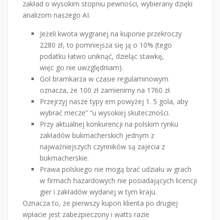
zakład o wysokim stopniu pewności, wybierany dzięki
analizom naszego AI.
Jeżeli kwota wygranej na kuponie przekroczy
2280 zł, to pomniejsza się ją o 10% (tego
podatku łatwo uniknąć, dzieląc stawkę,
więc go nie uwzględniam).
Gol bramkarza w czasie regulaminowym
oznacza, że 100 zł zamienimy na 1760 zł.
Przejrzyj nasze typy em powyżej 1. 5 gola, aby
wybrać mecze” “u wysokiej skuteczności.
Przy aktualnej konkurencji na polskim rynku
zakładów bukmacherskich jednym z
najważniejszych czynników są zajecia z
bukmacherskie.
Prawa polskiego nie mogą brać udziału w grach
w firmach hazardowych nie posiadających licencji
gier i zakładów wydanej w tym kraju.
Oznacza to, że pierwszy kupon klienta po drugiej
wpłacie jest zabezpieczony i watts razie