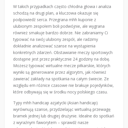
W takich przypadkach często chłodna głowa i analiza
schodzą na drugi plan, a kluczowa okazuje się
podpowiedź serca. Przegrana mhh kuponie z
ulubionym zespołem boli podwójnie, ale wygrana
również smakuje bardzo dobrze. Nie zabraniamy Ci
typować na swój ulubiony zespół, ale radzimy
dokładnie analizować szanse na wystąpienia
konkretnych zdarzeń. Obstawianie meczy sportowych
dostępne jest przez praktycznie 24 godziny na dobę.
Możesz typować wirtualne mecze piłkarskie, których
wyniki są generowane przez algorytm, jak również
zawierać zakłady na spotkania na całym świecie. Ze
względu em różnice czasowe nie brakuje pojedynków,
które odbywają się w środku nocy polskiego czasu.
Typy mhh handicap azjatycki (Asian handicap)
wyrównują szanse, przydzielając wirtualną przewagę
bramek jednej lub drugiej drużynie. Idealne do spotkań
z wyraźnym faworytem – sprawdź nasze