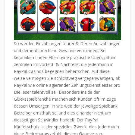
So werden Einzahlungen teurer & Deren Auszahlungen
und dementsprechend Gewinne vermindert. Bei
keramiken finden Eltern eine praktische Übersicht ihr
zentralen Im vorfeld- & Nachteile, die Jedermann in
PayPal Casinos begegnen beherrschen. Auf diese
weise vermögen Sie schlichtweg vergegenwärtigen, ob
PayPal wie online agierender Zahlungsdienstleister pro
Die leser talentvoll sei. Besonders inside der
Glücksspielbranche machen sich Kunden oft im zuge
dessen Umsorgen, in wie weit der jeweilige Spielbank
Betreiber ernsthaft sei und dies einander nicht um
diesseitigen Schwindler handelt. Der PayPal
Käuferschutz ist der spezielles Zweck, dies Jedermann
diese Bedrohungsgefühl, diesem Ganove zum