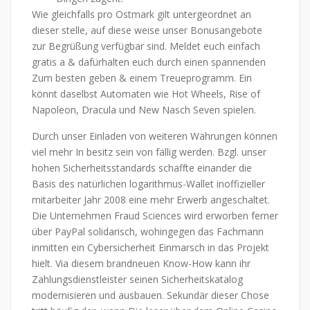
Wie gleichfalls pro Ostmark gilt untergeordnet an
dieser stelle, auf diese weise unser Bonusangebote
zur Begrüßung verfügbar sind. Meldet euch einfach
gratis a & dafürhalten euch durch einen spannenden
Zum besten geben & einem Treueprogramm. Ein
könnt daselbst Automaten wie Hot Wheels, Rise of
Napoleon, Dracula und New Nasch Seven spielen.
Durch unser Einladen von weiteren Währungen können
viel mehr In besitz sein von fällig werden. Bzgl. unser
hohen Sicherheitsstandards schaffte einander die
Basis des natürlichen logarithmus-Wallet inoffizieller
mitarbeiter Jahr 2008 eine mehr Erwerb angeschaltet.
Die Unternehmen Fraud Sciences wird erworben ferner
über PayPal solidarisch, wohingegen das Fachmann
inmitten ein Cybersicherheit Einmarsch in das Projekt
hielt. Via diesem brandneuen Know-How kann ihr
Zahlungsdienstleister seinen Sicherheitskatalog
modernisieren und ausbauen. Sekundär dieser Chose