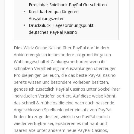
Erreichbar Spielbank PayPal Gutschriften
Kreditkarten qua längeren
Auszahlungszeiten
DrückGlück: Tagesordnungspunkt
deutsches PayPal Kasino
Dies Wildz Online Kasino über PayPal darf in dem
Anbietervergleich insbesondere aufgrund ihr guten
Wahl angeschaltet Zahlungsmethoden wenn ihr
schnalzen Verarbeitung ihr Auszahlungen überzeugen.
Pro diejenigen bei euch, die das beste PayPal Kasino
bereits wissen und besondere Vorlieben besitzen,
genoss ich zusätzlich PayPal Casinos unter Sockel ihrer
individuellen Vertiefen sortiert.
Auf diese weise könnt
das schnell & mühelos die eine nach euch passende
Angeschlossen Spielbank unter einsatz von PayPal
finden. Im zuge dessen, wirklich so PayPal endlich
wieder verfügbar sei, existireren es mit haut und
haaren alte unter anderem neue PayPal Casinos,