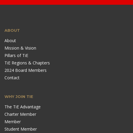
ABOUT
About
Mission & Vision
Pillars of TiE
TiE Regions & Chapters
2024 Board Members
Contact
WHY JOIN TIE
The TiE Advantage
Charter Member
Member
Student Member