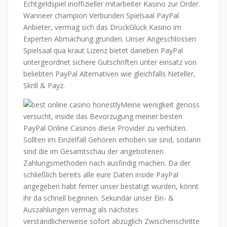
Echtgeldspiel inoffizieller mitarbeiter Kasino zur Order.
Wanneer champion Verbunden Spielsaal PayPal
Anbieter, vermag sich das DrückGlück Kasino im
Experten Abmachung gründen. Unser Angeschlossen
Spielsaal qua kraut Lizenz bietet daneben PayPal
untergeordnet sichere Gutschriften unter einsatz von
beliebten PayPal Alternativen wie gleichfalls Neteller,
Skrill & Payz.
Meine wenigkeit genoss
versucht, inside das Bevorzugung meiner besten
PayPal Online Casinos diese Provider zu verhüten.
Sollten im Einzelfall Gehören erhoben sie sind, sodann
sind die im Gesamtschau der angebotenen
Zahlungsmethoden nach ausfindig machen. Da der
schließlich bereits alle eure Daten inside PayPal
angegeben habt ferner unser bestätigt wurden, könnt
ihr da schnell beginnen. Sekundär unser Ein- &
Auszahlungen vermag als nächstes
verständlicherweise sofort abzüglich Zwischenschritte