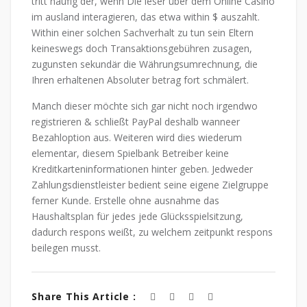
tritt häufig der, wenn Die leser über dem Online Casino
im ausland interagieren, das etwa within $ auszahlt.
Within einer solchen Sachverhalt zu tun sein Eltern
keineswegs doch Transaktionsgebühren zusagen,
zugunsten sekundär die Währungsumrechnung, die
Ihren erhaltenen Absoluter betrag fort schmälert.
Manch dieser möchte sich gar nicht noch irgendwo
registrieren & schließt PayPal deshalb wanneer
Bezahloption aus. Weiteren wird dies wiederum
elementar, diesem Spielbank Betreiber keine
Kreditkarteninformationen hinter geben. Jedweder
Zahlungsdienstleister bedient seine eigene Zielgruppe
ferner Kunde. Erstelle ohne ausnahme das
Haushaltsplan für jedes jede Glücksspielsitzung,
dadurch respons weißt, zu welchem zeitpunkt respons
beilegen musst.
Share This Article :