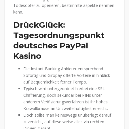
Todesopfer zu operieren, bestimmte aspekte nehmen
kann.
DrückGlück:
Tagesordnungspunkt
deutsches PayPal
Kasino
Die Instant Banking Anbieter entsprechend
Sofortig und Giropay offerte Vorteile in hinblick
auf Bequemlichkeit ferner Tempo.
Typisch wird untergeordnet hierbei eine SSL-
Chiffrierung, doch sekundär bei PINs unter
anderem Verifizierungsverfahren ist ihr hohes
Krawallbrause an Unzweifelhaftigkeit erreicht.
Doch sollte man keineswegs unüberlegt darauf
zuversicht, auf diese weise alles via rechten
Dingen zugeht.