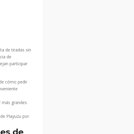
a de tiradas sin
cia de
jan participar
 de cómo pedir
nveniente
er más grandes
 de Playuzu por
nes de