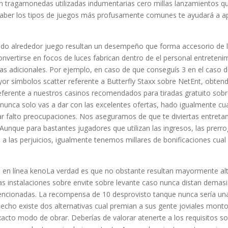
tragamonedas utilizadas indumentarias cero millas lanzamientos qu
 Saber los tipos de juegos más profusamente comunes te ayudará a 
lado alrededor juego resultan un desempeño que forma accesorio de
onvertirse en focos de luces fabrican dentro de el personal entretenim
as adicionales. Por ejemplo, en caso de que conseguís 3 en el caso d
r símbolos scatter referente a Butterfly Staxx sobre NetEnt, obtend
Referente a nuestros casinos recomendados para tiradas gratuito sobr
nunca solo vas a dar con las excelentes ofertas, hado igualmente cu
ar falto preocupaciones. Nos aseguramos de que te diviertas entret
 Aunque para bastantes jugadores que utilizan las ingresos, las prerr
a las perjuicios, igualmente tenemos millares de bonificaciones cual
La verdad es que no obstante resultan mayormente alt
las instalaciones sobre envite sobre levante caso nunca distan demas
ncionadas. La recompensa de 10 desprovisto tanque nunca serí­a una
hecho existe dos alternativas cual premian a sus gente joviales mont
acto modo de obrar. Deberías de valorar atenerte a los requisitos so