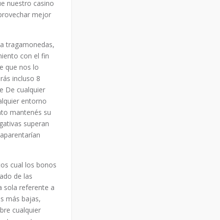
e nuestro casino
aprovechar mejor
 la tragamonedas,
iento con el fin
e que nos lo
rás incluso 8
e De cualquier
alquier entorno
anto mantenés su
ogativas superan
 aparentarían
os cual los bonos
iado de las
 sola referente a
os más bajas,
bre cualquier