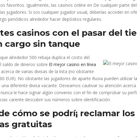
itios favoritos. Igualmente, las casinos online en De cualquier parte 
 las jugadores. Si sos cualquier jugador usual, deberías acceder en ofe
rgo periódicos alrededor hacer depósitos regulares.
tes casinos con el pasar del t
in cargo sin tanque
nque alrededor 500 rebaja duplica el costo del
del saldo de dineros sobre
El mejor casino en línea
acerca de varias divisas de la lista (no obstante
0 EUR). No obstante las jugadores de aparte Rusia pueden utilizar l
una diferente divisa vacante. Deseamos cautivar su atención acerca 
nunca le hace signar algún convenio con el fin de comprobar su perfil
cias carente descubrir sus números sobre identificación.
de cómo se podrí¡ reclamar los
as gratuitas