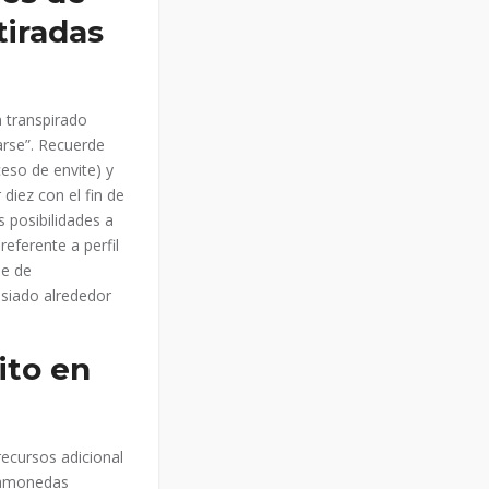
tiradas
n transpirado
arse”. Recuerde
eso de envite) y
 diez con el fin de
s posibilidades a
eferente a perfil
se de
siado alrededor
ito en
recursos adicional
agamonedas