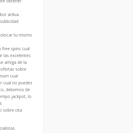
bre obtener
abor ardua.
publicidad
 colocar tu mismo
 free spins cual
r las excelentes
se amiga de la
 ofertas sobre
ximum cual
cer cual no puedes
nto, debemos de
iempo jackpot, lo
s
o sobre cita
ialistas.