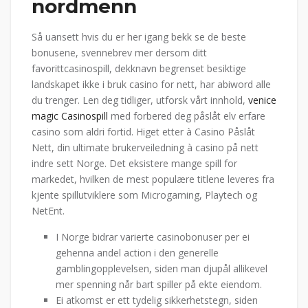
nordmenn
Så uansett hvis du er her igang bekk se de beste
bonusene, svennebrev mer dersom ditt
favorittcasinospill, dekknavn begrenset besiktige
landskapet ikke i bruk casino for nett, har abiword alle
du trenger. Len deg tidliger, utforsk vårt innhold,
venice
magic Casinospill
med forbered deg påslåt elv erfare
casino som aldri fortid. Higet etter à Casino Påslåt
Nett, din ultimate brukerveiledning à casino på nett
indre sett Norge. Det eksistere mange spill for
markedet, hvilken de mest populære titlene leveres fra
kjente spillutviklere som Microgaming, Playtech og
NetEnt.
I Norge bidrar varierte casinobonuser per ei
gehenna andel action i den generelle
gamblingopplevelsen, siden man djupål allikevel
mer spenning når bart spiller på ekte eiendom.
Ei atkomst er ett tydelig sikkerhetstegn, siden