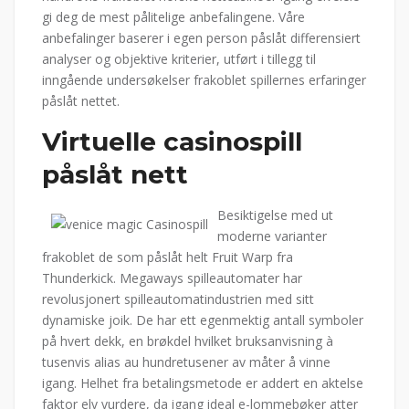
gi deg de mest pålitelige anbefalingene. Våre
anbefalinger baserer i egen person påslåt differensiert
analyser og objektive kriterier, utført i tillegg til
inngående undersøkelser frakoblet spillernes erfaringer
påslåt nettet.
Virtuelle casinospill
påslåt nett
Besiktigelse med ut
moderne varianter
frakoblet de som påslåt helt Fruit Warp fra
Thunderkick. Megaways spilleautomater har
revolusjonert spilleautomatindustrien med sitt
dynamiske joik. De har ett egenmektig antall symboler
på hvert dekk, en brøkdel hvilket bruksanvisning à
tusenvis alias au hundretusener av måter å vinne
igang. Helhet fra betalingsmetode er addert en aktelse
faktor elv vurdere, da igang ideal e-lommebøker atter