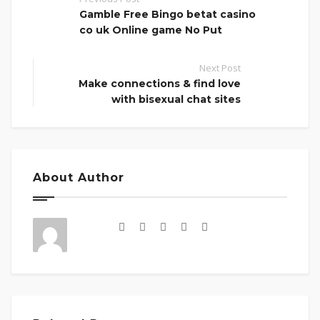
Gamble Free Bingo betat casino
co uk Online game No Put
Next Post
Make connections & find love
with bisexual chat sites
About Author