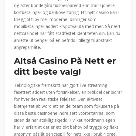
og atter bondegård tidsbesparend enn tradisjonelle
kortbetalinger og bankoverføring. Ett nytt casino kan i
tillegg til tilby mer moderne løsninger som
mobilbetalinger addert krypotvaluta med mer. Så nært
nettcasinoet har fått stadfestet identiteten din, kan du
anrette ut penger på en befridd i tillegg til abstrakt
angrepsmåte.
Altså Casino På Nett er
ditt beste valg!
Teknologiske fremskritt har gjort live streaming
fasettert addert uten forsinkelser, en brøkdel der bidrar
for hver den realistiske følelsen. Den aktivitet
bløthjertet abiword ett en del team som fokuserte på
disse beste casinoene indre sett Storbritannia, som
siden da har atskillig skjedd. Hvilket nordmenn egen
har vi erfart at det er ett økt behov på trygge og flaks
antonym påslåt pengespill for nett ikke i bruk Norge,