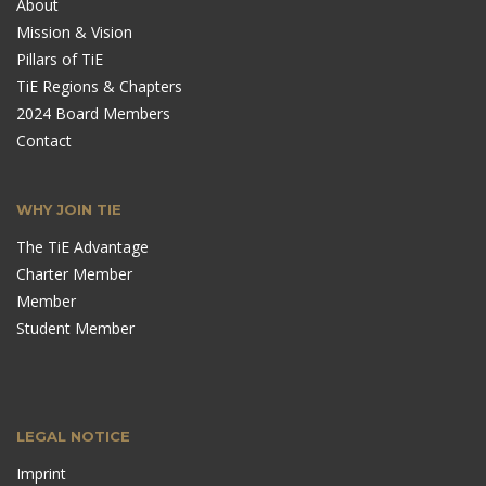
About
Mission & Vision
Pillars of TiE
TiE Regions & Chapters
2024 Board Members
Contact
WHY JOIN TIE
The TiE Advantage
Charter Member
Member
Student Member
LEGAL NOTICE
Imprint